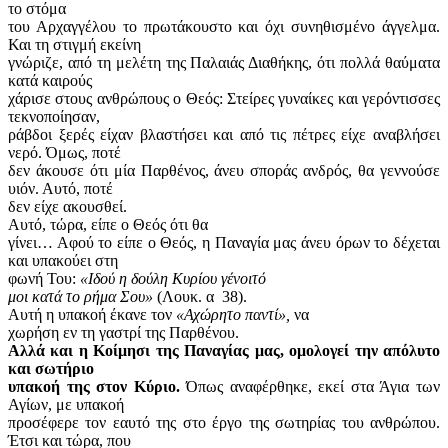
το στόμα
του Αρχαγγέλου το πρωτάκουστο και όχι συνηθισμένο άγγελμα.
Και τη στιγμή εκείνη
γνώριζε, από τη μελέτη της Παλαιάς Διαθήκης, ότι πολλά θαύματα
κατά καιρούς
χάρισε στους ανθρώπους ο Θεός: Στείρες γυναίκες και γερόντισσες
τεκνοποίησαν,
ράβδοι ξερές είχαν βλαστήσει και από τις πέτρες είχε αναβλήσει
νερό. Όμως, ποτέ
δεν άκουσε ότι μία Παρθένος, άνευ σποράς ανδρός, θα γεννούσε
υιόν. Αυτό, ποτέ
δεν είχε ακουσθεί.
Αυτό, τώρα, είπε ο Θεός ότι θα
γίνει… Αφού το είπε ο Θεός, η Παναγία μας άνευ όρων το δέχεται
και υπακούει στη
φωνή Του:
«Ιδού η δούλη Κυρίου γένοιτό
μοι κατά το ρήμα Σου»
(Λουκ. α
38).
Αυτή η υπακοή έκανε τον
«Αχώρητο παντί»,
να
χωρήση εν τη γαστρί της Παρθένου.
Αλλά και η Κοίμησι της Παναγίας μας, ομολογεί την απόλυτο
και σωτήριο
υπακοή της στον Κύριο.
Όπως αναφέρθηκε, εκεί στα Άγια των
Αγίων, με υπακοή
προσέφερε τον εαυτό της στο έργο της σωτηρίας του ανθρώπου.
Έτσι και τώρα, που