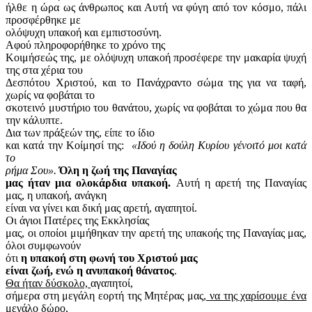
ήλθε η ώρα ως άνθρωπος και Αυτή να φύγη από τον κόσμο, πάλι
προσφέρθηκε με
ολόψυχη υπακοή και εμπιστοσύνη.
Αφού πληροφορήθηκε το χρόνο της
Κοιμήσεώς της, με ολόψυχη υπακοή προσέφερε την μακαρία ψυχή
της στα χέρια του
Δεσπότου Χριστού, και το Πανάχραντο σώμα της για να ταφή,
χωρίς να φοβάται το
σκοτεινό μυστήριο του θανάτου, χωρίς να φοβάται το χώμα που θα
την κάλυπτε.
Δια των πράξεών της, είπε το ίδιο
και κατά την Κοίμησί της:
«Ιδού η δούλη Κυρίου γένοιτό μοι κατά
το
ρήμα Σου».
Όλη η ζωή της Παναγίας
μας ήταν μια ολοκάρδια υπακοή.
Αυτή η αρετή της Παναγίας
μας, η υπακοή, ανάγκη
είναι να γίνει και δική μας αρετή, αγαπητοί.
Οι άγιοι Πατέρες της Εκκλησίας
μας, οι οποίοι μιμήθηκαν την αρετή της υπακοής της Παναγίας μας,
όλοι συμφωνούν
ότι
η υπακοή στη φωνή του Χριστού μας
είναι ζωή, ενώ η ανυπακοή θάνατος
.
Θα ήταν δύσκολο,
αγαπητοί,
σήμερα στη μεγάλη εορτή της Μητέρας μας
, να της χαρίσουμε ένα
μεγάλο δώρο,