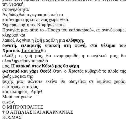
την νεανική
σφριγηλότητα.
Ας διδαχθούμε, αγαπητοί, από το
κατάντημα της κοινωνίας χωρίς Θεό.
Σήμερα, εορτή της Κοιμήσεως της
Παναγίας μας, αυτό το «Πάσχα του καλοκαιριού», ας ανανύψουμε,
κληρικοί και
λαϊκοί.
Ας γίνει η ζωή μας
όλη μια
ολόψυχη,
δυνατή, ειλικρινής υπακοή στη φωνή, στο θέλημα του
Χριστού
.
Τότε μόνο
θα
αλλάξη η ζωή μας, θα αναμορφωθή η οικογένειά μας, θα
ολοκληρωθούν τα παιδιά
μας.
Η υπακοή στον Κύριό μας θα φέρη
φωτισμό και χάρι Θεού!
Όταν ο Χριστός κυβερνά το πλοίο της
ζωής μας και της
ψυχής μας, πάντοτε εκείνο θα οδηγείται σε λιμάνια χαράς,
επιτυχίας,
ευτυχίας
και
σωτηρίας.
Αμήν!
Μετά
πατρικών
ευχών,
O ΜΗΤΡΟΠΟΛΙΤΗΣ
† Ο ΑΙΤΩΛΙΑΣ ΚΑΙ ΑΚΑΡΝΑΝΙΑΣ
ΚΟΣΜΑΣ