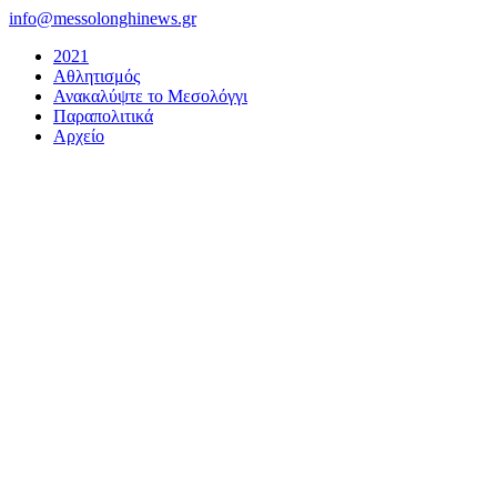
Μετάβαση
info@messolonghinews.gr
στο
2021
περιεχόμενο
Αθλητισμός
Ανακαλύψτε το Μεσολόγγι
Παραπολιτικά
Αρχείο