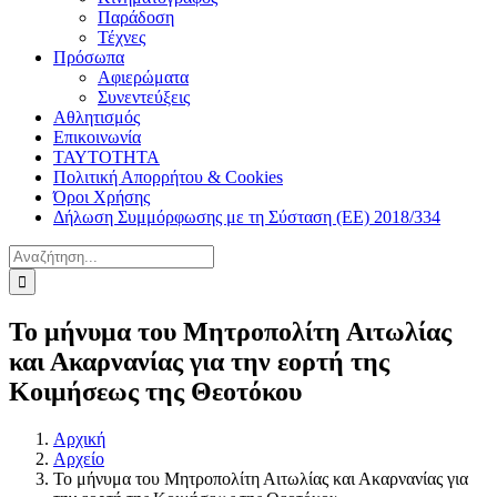
Παράδοση
Τέχνες
Πρόσωπα
Αφιερώματα
Συνεντεύξεις
Αθλητισμός
Επικοινωνία
ΤΑΥΤΟΤΗΤΑ
Πολιτική Απορρήτου & Cookies
Όροι Χρήσης
Δήλωση Συμμόρφωσης με τη Σύσταση (ΕΕ) 2018/334
Αναζήτηση
για:
Το μήνυμα του Μητροπολίτη Αιτωλίας
και Ακαρνανίας για την εορτή της
Κοιμήσεως της Θεοτόκου
Αρχική
Αρχείο
Το μήνυμα του Μητροπολίτη Αιτωλίας και Ακαρνανίας για