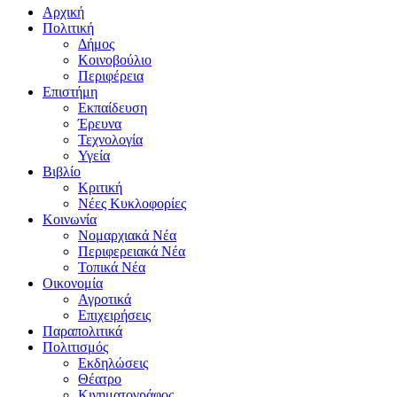
Αρχική
Πολιτική
Δήμος
Κοινοβούλιο
Περιφέρεια
Επιστήμη
Εκπαίδευση
Έρευνα
Τεχνολογία
Υγεία
Βιβλίο
Κριτική
Νέες Κυκλοφορίες
Κοινωνία
Νομαρχιακά Νέα
Περιφερειακά Νέα
Τοπικά Νέα
Οικονομία
Αγροτικά
Επιχειρήσεις
Παραπολιτικά
Πολιτισμός
Εκδηλώσεις
Θέατρο
Κινηματογράφος