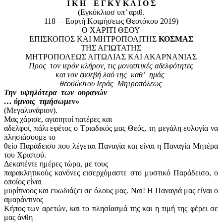
Ι Κ Η
Ε Γ Κ Υ Κ Λ Ι Ο Σ
(Εγκύκλιοσ υπ’ αριθ.
118
– Εορτή Κοιμήσεως Θεοτόκου 2019)
Ο ΧΑΡΙΤΙ ΘΕΟΥ
ΕΠΙΣΚΟΠΟΣ ΚΑΙ ΜΗΤΡΟΠΟΛΙΤΗΣ
ΚΟΣΜΑΣ
ΤΗΣ ΑΓΙΩΤΑΤΗΣ
ΜΗΤΡΟΠΟΛΕΩΣ ΑΙΤΩΛΙΑΣ ΚΑΙ ΑΚΑΡΝΑΝΙΑΣ
Προς
τον ιερόν κλήρον, τις μοναστικές αδελφότητες
και τον ευσεβή λαό της
καθ’
ημάς
θεοσώστου Ιεράς
Μητροπόλεως
Την
υψηλότερα
των
ουρανών
… ύμνοις
τιμήσωμεν
»
(Μεγαλυνάριον).
Μας χάρισε, αγαπητοί πατέρες και
αδελφοί, πάλι εφέτος ο Τριαδικός μας Θεός, τη μεγάλη ευλογία να
πλησιάσουμε το
θείο Παράδεισο που λέγεται Παναγία και είναι η Παναγία Μητέρα
του Χριστού.
Δεκαπέντε ημέρες τώρα, με τους
παρακλητικούς κανόνες εισερχόμαστε στο μυστικό Παράδεισο, ο
οποίος είναι
μυρίπνοος και ευωδιάζει σε όλους μας. Ναι! Η Παναγιά μας είναι ο
αμαράντινος
Κήπος των αρετών, και το πλησίασμά της και η τιμή της φέρει σε
μας άνθη