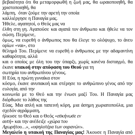
βεβαιότητα ότι θα μεταμορφωθή η ζωή μας, θα ωραιοποιηθή, θα
χριστοποιηθή, θα
λάμπη,
όταν ζούμε την αρετή την οποία
καλλιέργησε η Παναγία μας.
Ήθελε, αγαπητοί, ο Θεός μας να
έλθη στη γη. Αγαπούσε και αγαπά τον άνθρωπο και ήθελε να τον
σώση. Περίμενε,
όμως, να ευρεθή ο άνθρωπος που θα έλεγε το ολόψυχο, το άνευ
ορίων «ναι», στο
θέλημά Του. Περίμενε να ευρεθή ο άνθρωπος με την αδαμαντίνη
καθαρότητα, αλλά
και ο οποίος με όλη του την ύπαρξι, χωρίς κανένα δισταγμό, θα
έκανε
υπακοή στην απόφαση του Θεού
για τη
σωτηρία του ανθρωπίνου γένους.
Η Εύα, η πρώτη γυναίκα στον
κόσμο, έκανε ανυπακοή και στέρησε το ανθρώπινο γένος από την
ευλογία, από την
κοινωνία με το Θεό και την ένωσι μαζί Του. Η Παναγία μας
διόρθωσε το λάθος της
Εύας. Μια απλή και ταπεινή κόρη, μια άσημη χωριατοπούλα, μια
σχεδόν αγράμματη,
ήλκυσε το Θεό και ο Θεός «
εσκήνωσε εν
αυτή
» και την ανέδειξε
«χώρα του
Αχωρήτου…», «υψηλοτέρα των ουρανών».
Μεγαλείο η υπακοή της Παναγίας μας!
Άκουσε η Παναγία από