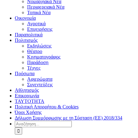
Νομαρχιακά Νέα
Περιφερειακά Νέα
Τοπικά Νέα
Οικονομία
Αγροτικά
Επιχειρήσεις
Παραπολιτικά
Πολιτισμός
Εκδηλώσεις
Θέατρο
Κινηματογράφος
Παράδοση
Τέχνες
Πρόσωπα
Αφιερώματα
Συνεντεύξεις
Αθλητισμός
Επικοινωνία
ΤΑΥΤΟΤΗΤΑ
Πολιτική Απορρήτου & Cookies
Όροι Χρήσης
Δήλωση Συμμόρφωσης με τη Σύσταση (ΕΕ) 2018/334
Αναζήτηση
για: