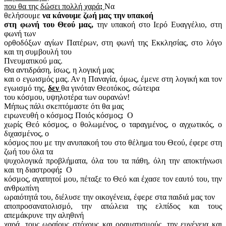
που θα της δώσει πολλή χαρά
;
Να
θελήσουμε
να κάνουμε ζωή μας την υπακοή
στη φωνή του Θεού μας,
την υπακοή στο Ιερό Ευαγγέλιο, στη
φωνή των
ορθοδόξων αγίων Πατέρων, στη φωνή της Εκκλησίας, στο λόγο
και τη συμβουλή του
Πνευματικού μας.
Θα αντιδράση, ίσως, η λογική μας
και ο εγωισμός μας. Αν η Παναγία, όμως, έμενε στη λογική και τον
εγωισμό της,
δεν
θα γινόταν Θεοτόκος, σώτειρα
του κόσμου, υψηλοτέρα των ουρανών!
Μήπως πάλι σκεπτόμαστε ότι θα μας
ειρωνευθή ο κόσμος
;
Ποιός κόσμος
;
Ο
χωρίς Θεό κόσμος, ο θολωμένος, ο ταραγμένος, ο αγχωτικός, ο
διχασμένος, ο
κόσμος που με την ανυπακοή του στο θέλημα του Θεού, έφερε στη
ζωή του όλα τα
ψυχολογικά προβλήματα, όλα του τα πάθη, όλη την αποκτήνωσι
και τη διαστροφή
;
Ο
κόσμος, αγαπητοί μου, πέταξε το Θεό και έχασε τον εαυτό του, την
ανθρωπίνη
ωραιότητά του, διέλυσε την οικογένεια, έφερε στα παιδιά μας τον
αποπροσανατολισμό, την απώλεια της ελπίδος και τους
απεμάκρυνε την αληθινή
χαρά, τους ωραίους στόχους και οραματισμούς, την ευγένεια και