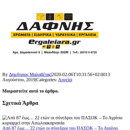
By
Δημήτριος Μαλαβέτας
|
2020-02-06T10:31:56+02:00
13
Αυγούστου, 2019
|
Categories:
Αρχείο
|
Μοιραστείτε αυτό το άρθρο.
Facebook
X
LinkedIn
WhatsApp
Email
Σχετικά Άρθρα
Από 87 έως… 22 ετών οι σύνεδροι του ΠΑΣΟΚ – Το Αγρίνιο