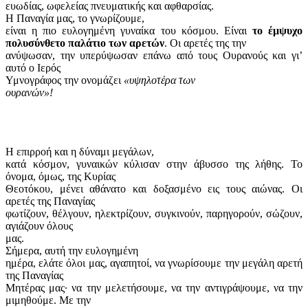
ευωδίας, ωφελείας πνευματικής και αφθαρσίας.
Η Παναγία μας, το γνωρίζουμε,
είναι η πιο ευλογημένη γυναίκα του κόσμου. Είναι
το έμψυχο
πολυσύνθετο παλάτιο των αρετών
. Οι αρετές της την
ανύψωσαν, την υπερύψωσαν επάνω από τους Ουρανούς και γι’
αυτό ο Ιερός
Υμνογράφος την ονομάζει
«υψηλοτέρα των
ουρανών»!
Η επιρροή και η δύναμι μεγάλων,
κατά κόσμον, γυναικών κύλισαν στην άβυσσο της λήθης. Το
όνομα, όμως, της Κυρίας
Θεοτόκου, μένει αθάνατο και δοξασμένο εις τους αιώνας. Οι
αρετές της Παναγίας
φωτίζουν, θέλγουν, ηλεκτρίζουν, συγκινούν, παρηγορούν, σώζουν,
αγιάζουν όλους
μας.
Σήμερα, αυτή την ευλογημένη
ημέρα, ελάτε όλοι μας, αγαπητοί, να γνωρίσουμε την μεγάλη αρετή
της Παναγίας
Μητέρας μας∙ να την μελετήσουμε, να την αντιγράψουμε, να την
μιμηθούμε. Με την