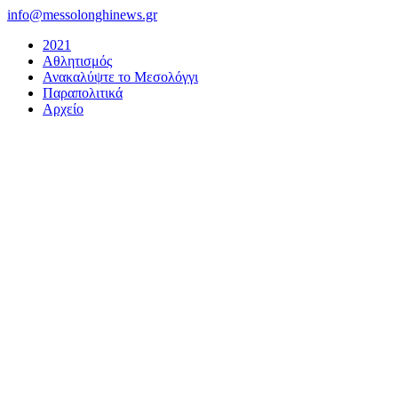
Μετάβαση
info@messolonghinews.gr
στο
2021
περιεχόμενο
Αθλητισμός
Ανακαλύψτε το Μεσολόγγι
Παραπολιτικά
Αρχείο