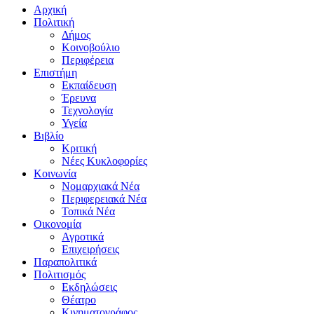
Αρχική
Πολιτική
Δήμος
Κοινοβούλιο
Περιφέρεια
Επιστήμη
Εκπαίδευση
Έρευνα
Τεχνολογία
Υγεία
Βιβλίο
Κριτική
Νέες Κυκλοφορίες
Κοινωνία
Νομαρχιακά Νέα
Περιφερειακά Νέα
Τοπικά Νέα
Οικονομία
Αγροτικά
Επιχειρήσεις
Παραπολιτικά
Πολιτισμός
Εκδηλώσεις
Θέατρο
Κινηματογράφος