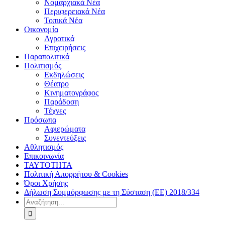
Νομαρχιακά Νέα
Περιφερειακά Νέα
Τοπικά Νέα
Οικονομία
Αγροτικά
Επιχειρήσεις
Παραπολιτικά
Πολιτισμός
Εκδηλώσεις
Θέατρο
Κινηματογράφος
Παράδοση
Τέχνες
Πρόσωπα
Αφιερώματα
Συνεντεύξεις
Αθλητισμός
Επικοινωνία
ΤΑΥΤΟΤΗΤΑ
Πολιτική Απορρήτου & Cookies
Όροι Χρήσης
Δήλωση Συμμόρφωσης με τη Σύσταση (ΕΕ) 2018/334
Αναζήτηση
για: