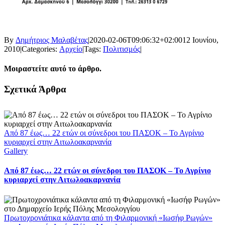
By
Δημήτριος Μαλαβέτας
|
2020-02-06T09:06:32+02:00
12 Ιουνίου,
2010
|
Categories:
Αρχείο
|
Tags:
Πολιτισμός
|
Μοιραστείτε αυτό το άρθρο.
Facebook
X
LinkedIn
WhatsApp
Email
Σχετικά Άρθρα
Από 87 έως… 22 ετών οι σύνεδροι του ΠΑΣΟΚ – Το Αγρίνιο
κυριαρχεί στην Αιτωλοακαρνανία
Gallery
Από 87 έως… 22 ετών οι σύνεδροι του ΠΑΣΟΚ – Το Αγρίνιο
κυριαρχεί στην Αιτωλοακαρνανία
Πρωτοχρονιάτικα κάλαντα από τη Φιλαρμονική «Ιωσήφ Ρωγών»