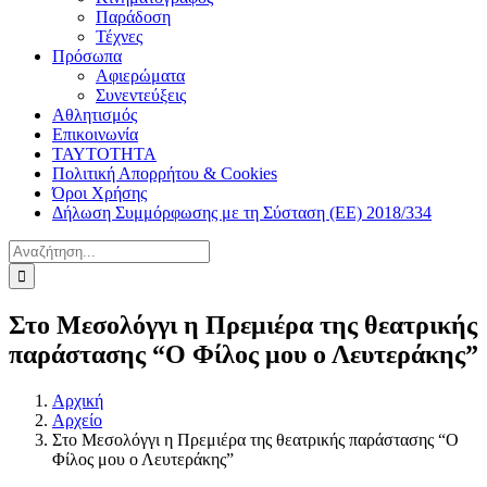
Παράδοση
Τέχνες
Πρόσωπα
Αφιερώματα
Συνεντεύξεις
Αθλητισμός
Επικοινωνία
ΤΑΥΤΟΤΗΤΑ
Πολιτική Απορρήτου & Cookies
Όροι Χρήσης
Δήλωση Συμμόρφωσης με τη Σύσταση (ΕΕ) 2018/334
Αναζήτηση
για:
Στο Μεσολόγγι η Πρεμιέρα της θεατρικής
παράστασης “Ο Φίλος μου ο Λευτεράκης”
Αρχική
Αρχείο
Στο Μεσολόγγι η Πρεμιέρα της θεατρικής παράστασης “Ο
Φίλος μου ο Λευτεράκης”