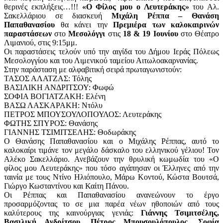
θερινές εκπλήξεις…!!!
«Ο Φίλος μου ο Λευτεράκης»
του Αλ.
Σακελλάριου σε διασκευή
Μιχάλη Ρέππα – Θανάση
Παπαθανασίου
θα κάνει την
Πρεμιέρα των καλοκαιρινών
παραστάσεων
στο
Μεσολόγγι
στις
18 & 19 Ιουνίου
στο Θέατρο
Λιμανιού, στις 9:15μμ.
Οι παραστάσεις τελούν υπό την αιγίδα του Δήμου Ιεράς Πόλεως
Μεσολογγίου και του Λιμενικού ταμείου Αιτωλοακαρνανίας.
Στην παράσταση με αλφαβιτική σειρά πρωταγωνιστούν:
ΤΑΣΟΣ ΑΛΑΤΖΑΣ: Τόλης
ΒΑΣΙΛΙΚΗ ΑΝΔΡΙΤΣΟΥ: Φωφώ
ΣΟΦΙΑ ΒΟΓΙΑΤΖΑΚΗ: Ελένη
ΒΑΣΩ ΛΑΣΚΑΡΑΚΗ: Ντόλυ
ΠΕΤΡΟΣ ΜΠΟΥΣΟΥΛΟΠΟΥΛΟΣ: Λευτεράκης
ΦΩΤΗΣ ΣΠΥΡΟΣ: Θανάσης
ΓΙΑΝΝΗΣ ΤΣΙΜΙΤΣΕΛΗΣ: Θοδωράκης
Ο Θανάσης Παπαθανασίου και ο Μιχάλης Ρέππας, αυτό το
καλοκαίρι τιμάνε τον μεγάλο δάσκαλο του ελληνικού γέλιου! Τον
Αλέκο Σακελλάριο. Ανεβάζουν την θρυλική κωμωδία του «Ο
φίλος μου Λευτεράκης» που τόσο αγάπησαν οι Έλληνες από την
ταινία με τους Ντίνο Ηλιόπουλο, Μάρω Κοντού, Κώστα Βουτσά,
Γιώργο Κωσταντίνου και Καίτη Πάνου.
Οι Ρέππας και Παπαθανασίου ανανεώνουν το έργο
προσαρμόζοντας το σε μια παρέα νέων ηθοποιών από τους
καλύτερους της καινούργιας γενιάς:
Γιάννης Τσιμιτσέλης,
Βασιλική Ανδρίτσου, Πέτρος Μπουσουλόπουλος, Σοφία