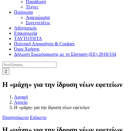
Παράδοση
Τέχνες
Πρόσωπα
Αφιερώματα
Συνεντεύξεις
Αθλητισμός
Επικοινωνία
ΤΑΥΤΟΤΗΤΑ
Πολιτική Απορρήτου & Cookies
Όροι Χρήσης
Δήλωση Συμμόρφωσης με τη Σύσταση (ΕΕ) 2018/334
Αναζήτηση
για:
Η «μάχη» για την ίδρυση νέων εφετείων
Αρχική
Αρχείο
Η «μάχη» για την ίδρυση νέων εφετείων
Προηγούμενο
Επόμενο
Η «μάχη» για την ίδρυση νέων εφετείων