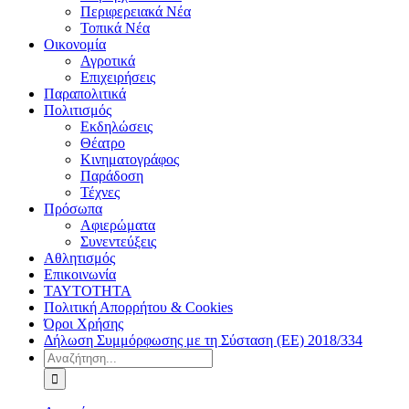
Περιφερειακά Νέα
Τοπικά Νέα
Οικονομία
Αγροτικά
Επιχειρήσεις
Παραπολιτικά
Πολιτισμός
Εκδηλώσεις
Θέατρο
Κινηματογράφος
Παράδοση
Τέχνες
Πρόσωπα
Αφιερώματα
Συνεντεύξεις
Αθλητισμός
Επικοινωνία
ΤΑΥΤΟΤΗΤΑ
Πολιτική Απορρήτου & Cookies
Όροι Χρήσης
Δήλωση Συμμόρφωσης με τη Σύσταση (ΕΕ) 2018/334
Αναζήτηση
για: