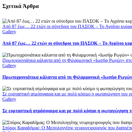
Facebook
X
LinkedIn
WhatsApp
Email
Σχετικά Άρθρα
Από 87 έως… 22 ετών οι σύνεδροι του ΠΑΣΟΚ – Το Αγρίνιο κυρια
Gallery
Από 87 έως… 22 ετών οι σύνεδροι του ΠΑΣΟΚ – Το Αγρίνιο κυ
Πρωτοχρονιάτικα κάλαντα από τη Φιλαρμονική «Ιωσήφ Ρωγών» στ
Gallery
Πρωτοχρονιάτικα κάλαντα από τη Φιλαρμονική «Ιωσήφ Ρωγών»
Σε εορταστική ατμόσφαιρα και με πολύ κόσμο η φωταγώγηση του χ
Gallery
Σε εορταστική ατμόσφαιρα και με πολύ κόσμο η φωταγώγηση το
Σπύρος Καραδήμας: Ο Μεσολογγίτης νευροχειρουργός που διαπρέπει 