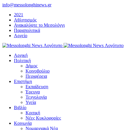
Μετάβαση
info@messolonghinews.gr
στο
2021
περιεχόμενο
Αθλητισμός
Ανακαλύψτε το Μεσολόγγι
Παραπολιτικά
Αρχείο
Αρχική
Πολιτική
Δήμος
Κοινοβούλιο
Περιφέρεια
Επιστήμη
Εκπαίδευση
Έρευνα
Τεχνολογία
Υγεία
Βιβλίο
Κριτική
Νέες Κυκλοφορίες
Κοινωνία
Νομαρχιακά Νέα