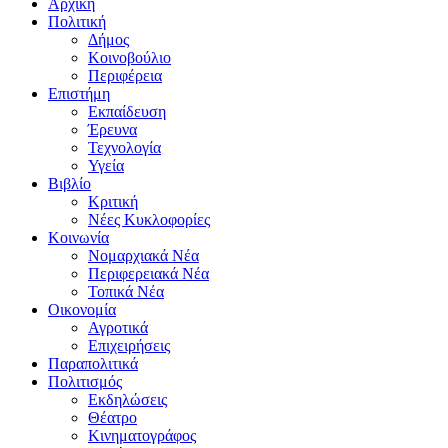
Αρχική
Πολιτική
Δήμος
Κοινοβούλιο
Περιφέρεια
Επιστήμη
Εκπαίδευση
Έρευνα
Τεχνολογία
Υγεία
Βιβλίο
Κριτική
Νέες Κυκλοφορίες
Κοινωνία
Νομαρχιακά Νέα
Περιφερειακά Νέα
Τοπικά Νέα
Οικονομία
Αγροτικά
Επιχειρήσεις
Παραπολιτικά
Πολιτισμός
Εκδηλώσεις
Θέατρο
Κινηματογράφος