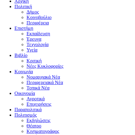
Αρχική
Πολιτική
Δήμος
Κοινοβούλιο
Περιφέρεια
Επιστήμη
Εκπαίδευση
Έρευνα
Τεχνολογία
Υγεία
Βιβλίο
Κριτική
Νέες Κυκλοφορίες
Κοινωνία
Νομαρχιακά Νέα
Περιφερειακά Νέα
Τοπικά Νέα
Οικονομία
Αγροτικά
Επιχειρήσεις
Παραπολιτικά
Πολιτισμός
Εκδηλώσεις
Θέατρο
Κινηματογράφος