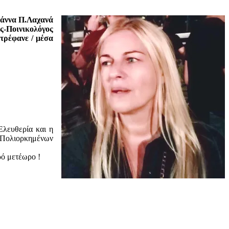
άννα Π.Λαχανά
ς-Ποινικολόγος
στρέφανε / μέσα
Ελευθερία και η
ν Πολιορκημένων
ρό μετέωρο !