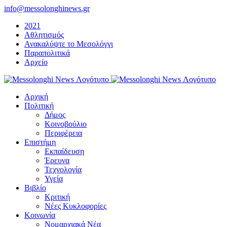
Μετάβαση
info@messolonghinews.gr
στο
2021
περιεχόμενο
Αθλητισμός
Ανακαλύψτε το Μεσολόγγι
Παραπολιτικά
Αρχείο
Αρχική
Πολιτική
Δήμος
Κοινοβούλιο
Περιφέρεια
Επιστήμη
Εκπαίδευση
Έρευνα
Τεχνολογία
Υγεία
Βιβλίο
Κριτική
Νέες Κυκλοφορίες
Κοινωνία
Νομαρχιακά Νέα