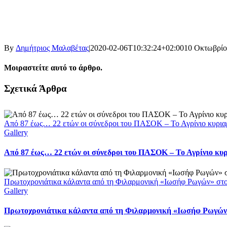
By
Δημήτριος Μαλαβέτας
|
2020-02-06T10:32:24+02:00
10 Οκτωβρίο
Μοιραστείτε αυτό το άρθρο.
Facebook
X
LinkedIn
WhatsApp
Email
Σχετικά Άρθρα
Από 87 έως… 22 ετών οι σύνεδροι του ΠΑΣΟΚ – Το Αγρίνιο κυρια
Gallery
Από 87 έως… 22 ετών οι σύνεδροι του ΠΑΣΟΚ – Το Αγρίνιο κυ
Πρωτοχρονιάτικα κάλαντα από τη Φιλαρμονική «Ιωσήφ Ρωγών» στ
Gallery
Πρωτοχρονιάτικα κάλαντα από τη Φιλαρμονική «Ιωσήφ Ρωγών»