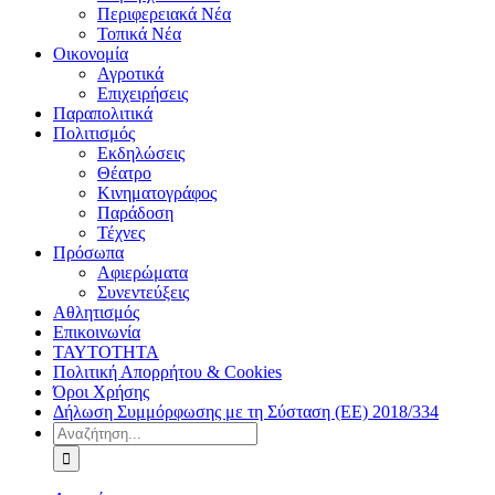
Περιφερειακά Νέα
Τοπικά Νέα
Οικονομία
Αγροτικά
Επιχειρήσεις
Παραπολιτικά
Πολιτισμός
Εκδηλώσεις
Θέατρο
Κινηματογράφος
Παράδοση
Τέχνες
Πρόσωπα
Αφιερώματα
Συνεντεύξεις
Αθλητισμός
Επικοινωνία
ΤΑΥΤΟΤΗΤΑ
Πολιτική Απορρήτου & Cookies
Όροι Χρήσης
Δήλωση Συμμόρφωσης με τη Σύσταση (ΕΕ) 2018/334
Αναζήτηση
για: