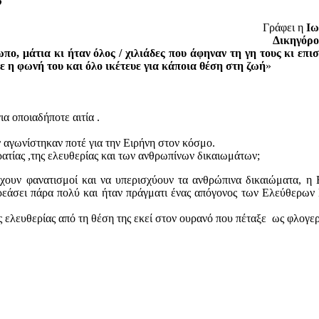
Γράφει η
Ιω
Δικηγόρο
πο, μάτια κι ήταν όλος / χιλιάδες που άφηναν τη γη τους κι επι
ε η φωνή του και όλο ικέτευε για κάποια θέση στη ζωή
»
ια οποιαδήποτε αιτία .
 αγωνίστηκαν ποτέ για την Ειρήνη στον κόσμο.
ατίας ,της ελευθερίας και των ανθρωπίνων δικαιωμάτων;
χουν φανατισμοί και να υπερισχύουν τα ανθρώπινα δικαιώματα, η 
ρεάσει πάρα πολύ και ήταν πράγματι ένας απόγονος των Ελεύθερω
ς ελευθερίας από τη θέση της εκεί στον ουρανό που πέταξε ως φλογε