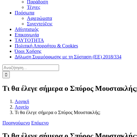
Παράδοση
Τέχνες
Πρόσωπα
Αφιερώματα
Συνεντεύξεις
Αθλητισμός
Επικοινωνία
ΤΑΥΤΟΤΗΤΑ
Πολιτική Απορρήτου & Cookies
Όροι Χρήσης
Δήλωση Συμμόρφωσης με τη Σύσταση (ΕΕ) 2018/334
Αναζήτηση
για:
Τι θα έλεγε σήμερα ο Σπύρος Μουστακλής
Αρχική
Αρχείο
Τι θα έλεγε σήμερα ο Σπύρος Μουστακλής;
Προηγούμενο
Επόμενο
Τι θα έλεγε σήμερα ο Σπύρος Μουστακλής