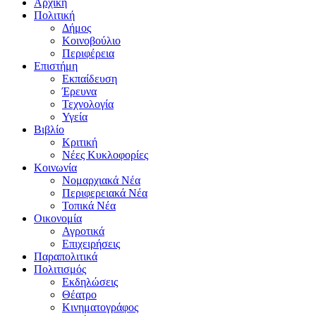
Αρχική
Πολιτική
Δήμος
Κοινοβούλιο
Περιφέρεια
Επιστήμη
Εκπαίδευση
Έρευνα
Τεχνολογία
Υγεία
Βιβλίο
Κριτική
Νέες Κυκλοφορίες
Κοινωνία
Νομαρχιακά Νέα
Περιφερειακά Νέα
Τοπικά Νέα
Οικονομία
Αγροτικά
Επιχειρήσεις
Παραπολιτικά
Πολιτισμός
Εκδηλώσεις
Θέατρο
Κινηματογράφος