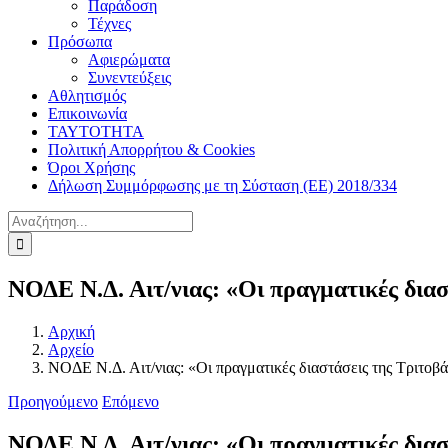
Παράδοση
Τέχνες
Πρόσωπα
Αφιερώματα
Συνεντεύξεις
Αθλητισμός
Επικοινωνία
ΤΑΥΤΟΤΗΤΑ
Πολιτική Απορρήτου & Cookies
Όροι Χρήσης
Δήλωση Συμμόρφωσης με τη Σύσταση (ΕΕ) 2018/334
Αναζήτηση
για:
ΝΟΔΕ Ν.Δ. Αιτ/νιας: «Οι πραγματικές δια
Αρχική
Αρχείο
ΝΟΔΕ Ν.Δ. Αιτ/νιας: «Οι πραγματικές διαστάσεις της Τριτοβ
Προηγούμενο
Επόμενο
ΝΟΔΕ Ν.Δ. Αιτ/νιας: «Οι πραγματικές δια