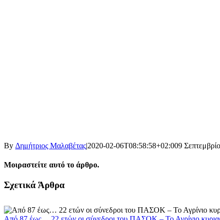
By
Δημήτριος Μαλαβέτας
|
2020-02-06T08:58:58+02:00
9 Σεπτεμβρίο
Μοιραστείτε αυτό το άρθρο.
Facebook
X
LinkedIn
WhatsApp
Email
Σχετικά Άρθρα
Από 87 έως… 22 ετών οι σύνεδροι του ΠΑΣΟΚ – Το Αγρίνιο κυρια