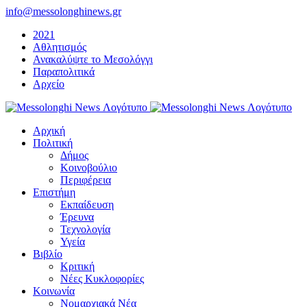
Μετάβαση
info@messolonghinews.gr
στο
2021
περιεχόμενο
Αθλητισμός
Ανακαλύψτε το Μεσολόγγι
Παραπολιτικά
Αρχείο
Αρχική
Πολιτική
Δήμος
Κοινοβούλιο
Περιφέρεια
Επιστήμη
Εκπαίδευση
Έρευνα
Τεχνολογία
Υγεία
Βιβλίο
Κριτική
Νέες Κυκλοφορίες
Κοινωνία
Νομαρχιακά Νέα