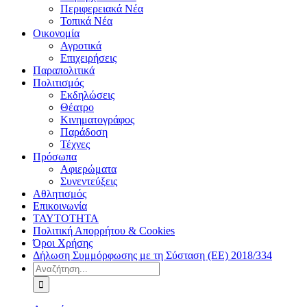
Περιφερειακά Νέα
Τοπικά Νέα
Οικονομία
Αγροτικά
Επιχειρήσεις
Παραπολιτικά
Πολιτισμός
Εκδηλώσεις
Θέατρο
Κινηματογράφος
Παράδοση
Τέχνες
Πρόσωπα
Αφιερώματα
Συνεντεύξεις
Αθλητισμός
Επικοινωνία
ΤΑΥΤΟΤΗΤΑ
Πολιτική Απορρήτου & Cookies
Όροι Χρήσης
Δήλωση Συμμόρφωσης με τη Σύσταση (ΕΕ) 2018/334
Αναζήτηση
για: