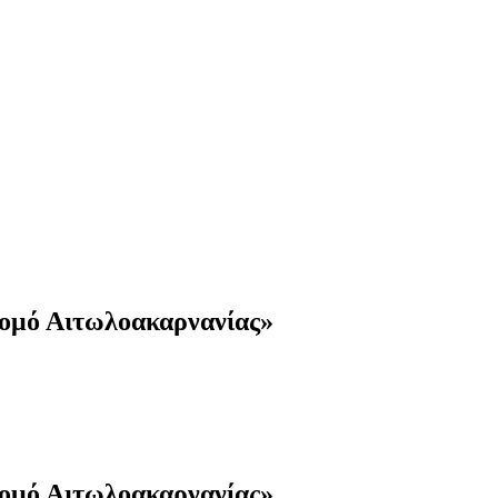
 νομό Αιτωλοακαρνανίας»
 νομό Αιτωλοακαρνανίας»