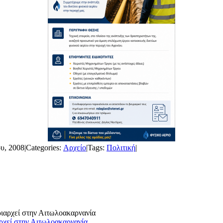
υ, 2008
|
Categories:
Αρχείο
|
Tags:
Πολιτική
|
ρχεί στην Αιτωλοακαρνανία