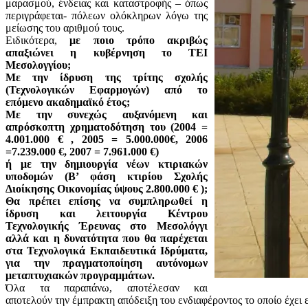
μαρασμού, ένδειας και καταστροφής – όπως
περιγράφεται- πόλεων ολόκληρων λόγω της
μείωσης του αριθμού τους.
Ειδικότερα,
με ποιο τρόπο ακριβώς
απαξιώνει η κυβέρνηση το ΤΕΙ
Μεσολογγίου;
Με την ίδρυση της τρίτης σχολής
(Τεχνολογικών Εφαρμογών) από το
επόμενο ακαδημαϊκό έτος;
Με την συνεχώς αυξανόμενη και
απρόσκοπτη χρηματοδότηση του (2004 =
4.001.000 € , 2005 = 5.000.000€, 2006
=7.239.000 €, 2007 = 7.961.000 €)
ή με την δημιουργία νέων κτιριακών
υποδομών (Β’ φάση κτιρίου Σχολής
Διοίκησης Οικονομίας ύψους 2.800.000 € );
Θα πρέπει επίσης να συμπληρωθεί η
ίδρυση και λειτουργία Κέντρου
Τεχνολογικής Έρευνας στο Μεσολόγγι
αλλά και η δυνατότητα που θα παρέχεται
στα Τεχνολογικά Εκπαιδευτικά Ιδρύματα,
για την πραγματοποίηση αυτόνομων
μεταπτυχιακών προγραμμάτων.
Όλα τα παραπάνω, αποτέλεσαν και
αποτελούν την έμπρακτη απόδειξη του ενδιαφέροντος το οποίο έχει 