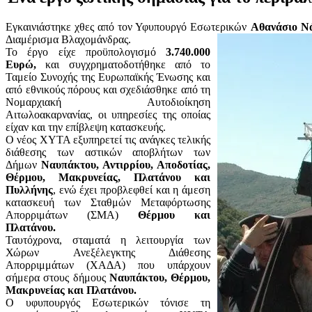
Εγκαινιάστηκε χθες από τον Υφυπουργό Εσωτερικών
Αθανάσιο Ν
Διαμέρισμα Βλαχομάνδρας.
Το έργο είχε προϋπολογισμό
3.740.000
Ευρώ,
και συγχρηματοδοτήθηκε από το
Ταμείο Συνοχής της Ευρωπαϊκής Ένωσης και
από εθνικούς πόρους και σχεδιάσθηκε από τη
Νομαρχιακή Αυτοδιοίκηση
Αιτωλοακαρνανίας, οι υπηρεσίες της οποίας
είχαν και την επίβλεψη κατασκευής.
Ο νέος ΧΥΤΑ εξυπηρετεί τις ανάγκες τελικής
διάθεσης των αστικών αποβλήτων των
Δήμων
Ναυπάκτου, Αντιρρίου, Αποδοτίας,
Θέρμου, Μακρυνείας, Πλατάνου και
Πυλλήνης
, ενώ έχει προβλεφθεί και η άμεση
κατασκευή των Σταθμών Μεταφόρτωσης
Απορριμάτων (ΣΜΑ)
Θέρμου και
Πλατάνου.
Ταυτόχρονα, σταματά η λειτουργία των
Χώρων Ανεξέλεγκτης Διάθεσης
Απορριμμάτων (ΧΑΔΑ) που υπάρχουν
σήμερα στους δήμους
Ναυπάκτου, Θέρμου,
Μακρυνείας και Πλατάνου.
Ο υφυπουργός Εσωτερικών τόνισε τη