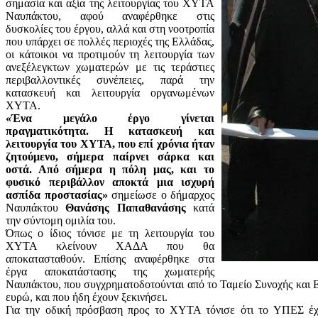
σημασία και αξία της λειτουργίας του ΧΥΤΑ
Ναυπάκτου, αφού αναφέρθηκε στις
δυσκολίες του έργου, αλλά και στη νοοτροπία
που υπάρχει σε πολλές περιοχές της Ελλάδας,
οι κάτοικοι να προτιμούν τη λειτουργία των
ανεξέλεγκτων χωματερών με τις τεράστιες
περιβαλλοντικές
συνέπειες, παρά την
κατασκευή και λειτουργία οργανωμένων
ΧΥΤΑ.
«Ένα μεγάλο έργο γίνεται
πραγματικότητα. Η κατασκευή και
λειτουργία του ΧΥΤΑ, που επί χρόνια ήταν
ζητούμενο, σήμερα παίρνει σάρκα και
οστά. Από σήμερα η πόλη μας, και το
φυσικό περιβάλλον αποκτά μια ισχυρή
ασπίδα προστασίας»
σημείωσε ο δήμαρχος
Ναυπάκτου
Θανάσης Παπαθανάσης
κατά
την σύντομη ομιλία του.
Όπως ο ίδιος τόνισε με τη λειτουργία του
ΧΥΤΑ κλείνουν ΧΑΔΑ που θα
αποκατασταθούν. Επίσης αναφέρθηκε στα
έργα αποκατάστασης της χωματερής
Ναυπάκτου, που συγχρηματοδοτούνται από το Ταμείο Συνοχής και 
ευρώ, και που ήδη έχουν ξεκινήσει.
Για την οδική πρόσβαση προς το ΧΥΤΑ τόνισε ότι το ΥΠΕΣ έχε