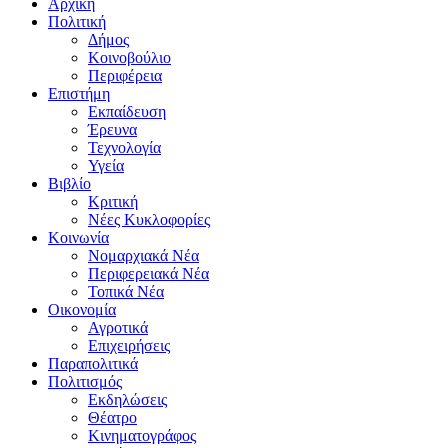
Αρχική
Πολιτική
Δήμος
Κοινοβούλιο
Περιφέρεια
Επιστήμη
Εκπαίδευση
Έρευνα
Τεχνολογία
Υγεία
Βιβλίο
Κριτική
Νέες Κυκλοφορίες
Κοινωνία
Νομαρχιακά Νέα
Περιφερειακά Νέα
Τοπικά Νέα
Οικονομία
Αγροτικά
Επιχειρήσεις
Παραπολιτικά
Πολιτισμός
Εκδηλώσεις
Θέατρο
Κινηματογράφος