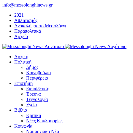
Μετάβαση
info@messolonghinews.gr
στο
2021
περιεχόμενο
Αθλητισμός
Ανακαλύψτε το Μεσολόγγι
Παραπολιτικά
Αρχείο
Αρχική
Πολιτική
Δήμος
Κοινοβούλιο
Περιφέρεια
Επιστήμη
Εκπαίδευση
Έρευνα
Τεχνολογία
Υγεία
Βιβλίο
Κριτική
Νέες Κυκλοφορίες
Κοινωνία
Νομαρχιακά Νέα