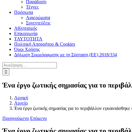
Παράδοση
Τέχνες
Πρόσωπα
Αφιερώματα
Συνεντεύξεις
Αθλητισμός
Επικοινωνία
ΤΑΥΤΟΤΗΤΑ
Πολιτική Απορρήτου & Cookies
Όροι Χρήσης
Δήλωση Συμμόρφωσης με τη Σύσταση (ΕΕ) 2018/334
Αναζήτηση
για:
Ένα έργο ζωτικής σημασίας για το περιβά
Αρχική
Αρχείο
Ένα έργο ζωτικής σημασίας για το περιβάλλον εγκαινιάσθηκε
Προηγούμενο
Επόμενο
Ένα έργο ζωτικής σημασίας για το περιβά