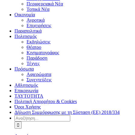
Περιφερειακά Νέα
Τοπικά Νέα
Οικονομία
Αγροτικά
Επιχειρήσεις
Παραπολιτικά
Πολιτισμός
Εκδηλώσεις
Θέατρο
Κινηματογράφος
Παράδοση
Τέχνες
Πρόσωπα
Αφιερώματα
Συνεντεύξεις
Αθλητισμός
Επικοινωνία
ΤΑΥΤΟΤΗΤΑ
Πολιτική Απορρήτου & Cookies
Όροι Χρήσης
Δήλωση Συμμόρφωσης με τη Σύσταση (ΕΕ) 2018/334
Αναζήτηση
για: