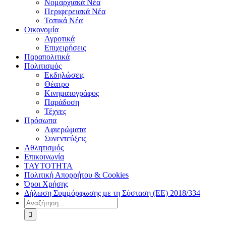
Νομαρχιακά Νέα
Περιφερειακά Νέα
Τοπικά Νέα
Οικονομία
Αγροτικά
Επιχειρήσεις
Παραπολιτικά
Πολιτισμός
Εκδηλώσεις
Θέατρο
Κινηματογράφος
Παράδοση
Τέχνες
Πρόσωπα
Αφιερώματα
Συνεντεύξεις
Αθλητισμός
Επικοινωνία
ΤΑΥΤΟΤΗΤΑ
Πολιτική Απορρήτου & Cookies
Όροι Χρήσης
Δήλωση Συμμόρφωσης με τη Σύσταση (ΕΕ) 2018/334
Αναζήτηση
για: