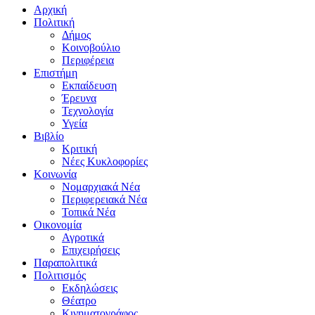
Αρχική
Πολιτική
Δήμος
Κοινοβούλιο
Περιφέρεια
Επιστήμη
Εκπαίδευση
Έρευνα
Τεχνολογία
Υγεία
Βιβλίο
Κριτική
Νέες Κυκλοφορίες
Κοινωνία
Νομαρχιακά Νέα
Περιφερειακά Νέα
Τοπικά Νέα
Οικονομία
Αγροτικά
Επιχειρήσεις
Παραπολιτικά
Πολιτισμός
Εκδηλώσεις
Θέατρο
Κινηματογράφος