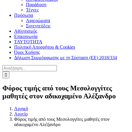
Παράδοση
Τέχνες
Πρόσωπα
Αφιερώματα
Συνεντεύξεις
Αθλητισμός
Επικοινωνία
ΤΑΥΤΟΤΗΤΑ
Πολιτική Απορρήτου & Cookies
Όροι Χρήσης
Δήλωση Συμμόρφωσης με τη Σύσταση (ΕΕ) 2018/334
Αναζήτηση
για:
Φόρος τιμής από τους Μεσολογγίτες
μαθητές στον αδικοχαμένο Αλέξανδρο
Αρχική
Αρχείο
Φόρος τιμής από τους Μεσολογγίτες μαθητές στον
αδικοχαμένο Αλέξανδρο