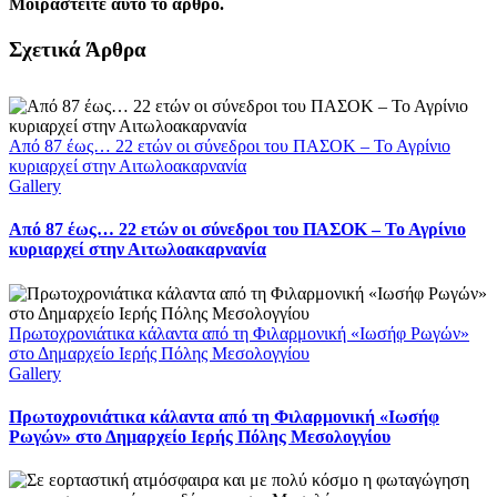
Μοιραστείτε αυτό το άρθρο.
Facebook
X
LinkedIn
WhatsApp
Email
Σχετικά Άρθρα
Από 87 έως… 22 ετών οι σύνεδροι του ΠΑΣΟΚ – Το Αγρίνιο
κυριαρχεί στην Αιτωλοακαρνανία
Gallery
Από 87 έως… 22 ετών οι σύνεδροι του ΠΑΣΟΚ – Το Αγρίνιο
κυριαρχεί στην Αιτωλοακαρνανία
Πρωτοχρονιάτικα κάλαντα από τη Φιλαρμονική «Ιωσήφ Ρωγών»
στο Δημαρχείο Ιερής Πόλης Μεσολογγίου
Gallery
Πρωτοχρονιάτικα κάλαντα από τη Φιλαρμονική «Ιωσήφ
Ρωγών» στο Δημαρχείο Ιερής Πόλης Μεσολογγίου