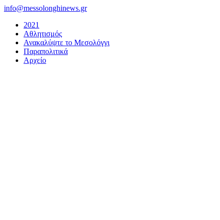
Μετάβαση
info@messolonghinews.gr
στο
2021
περιεχόμενο
Αθλητισμός
Ανακαλύψτε το Μεσολόγγι
Παραπολιτικά
Αρχείο