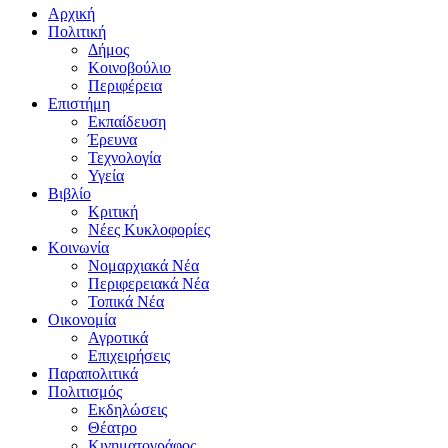
Αρχική
Πολιτική
Δήμος
Κοινοβούλιο
Περιφέρεια
Επιστήμη
Εκπαίδευση
Έρευνα
Τεχνολογία
Υγεία
Βιβλίο
Κριτική
Νέες Κυκλοφορίες
Κοινωνία
Νομαρχιακά Νέα
Περιφερειακά Νέα
Τοπικά Νέα
Οικονομία
Αγροτικά
Επιχειρήσεις
Παραπολιτικά
Πολιτισμός
Εκδηλώσεις
Θέατρο
Κινηματογράφος