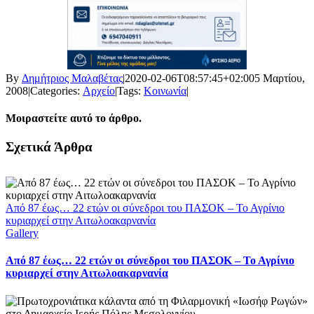
By
Δημήτριος Μαλαβέτας
|
2020-02-06T08:57:45+02:00
5 Μαρτίου,
2008
|
Categories:
Αρχείο
|
Tags:
Κοινωνία
|
Μοιραστείτε αυτό το άρθρο.
Facebook
X
LinkedIn
WhatsApp
Email
Σχετικά Άρθρα
Από 87 έως… 22 ετών οι σύνεδροι του ΠΑΣΟΚ – Το Αγρίνιο
κυριαρχεί στην Αιτωλοακαρνανία
Gallery
Από 87 έως… 22 ετών οι σύνεδροι του ΠΑΣΟΚ – Το Αγρίνιο
κυριαρχεί στην Αιτωλοακαρνανία