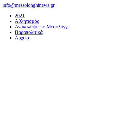
Μετάβαση
info@messolonghinews.gr
στο
2021
περιεχόμενο
Αθλητισμός
Ανακαλύψτε το Μεσολόγγι
Παραπολιτικά
Αρχείο