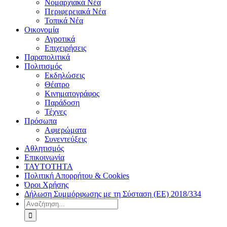
Νομαρχιακά Νέα
Περιφερειακά Νέα
Τοπικά Νέα
Οικονομία
Αγροτικά
Επιχειρήσεις
Παραπολιτικά
Πολιτισμός
Εκδηλώσεις
Θέατρο
Κινηματογράφος
Παράδοση
Τέχνες
Πρόσωπα
Αφιερώματα
Συνεντεύξεις
Αθλητισμός
Επικοινωνία
ΤΑΥΤΟΤΗΤΑ
Πολιτική Απορρήτου & Cookies
Όροι Χρήσης
Δήλωση Συμμόρφωσης με τη Σύσταση (ΕΕ) 2018/334
Αναζήτηση
για: