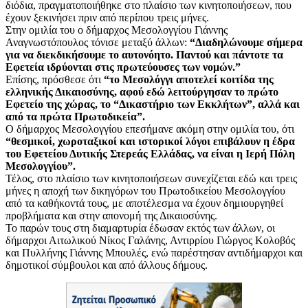
διόδια, πραγματοποιήθηκε στο πλαίσιο των κινητοποιήσεων, που
έχουν ξεκινήσει πριν από περίπου τρεις μήνες.
Στην ομιλία του ο δήμαρχος Μεσολογγίου Γιάννης
Αναγνωστόπουλος τόνισε μεταξύ άλλων:
“Διαδηλώνουμε σήμερα
για να διεκδικήσουμε το αυτονόητο. Παντού και πάντοτε τα
Εφετεία ιδρύονται στις πρωτεύουσες των νομών.”
Επίσης, πρόσθεσε ότι
“το Μεσολόγγι αποτελεί κοιτίδα της
ελληνικής Δικαιοσύνης, αφού εδώ λειτούργησαν το πρώτο
Εφετείο της χώρας, το “Δικαστήριο των Εκκλήτων”, αλλά και
από τα πρώτα Πρωτοδικεία”.
Ο δήμαρχος Μεσολογγίου επεσήμανε ακόμη στην ομιλία του, ότι
“θεσμικοί, χωροταξικοί και ιστορικοί λόγοι επιβάλουν η έδρα
του Εφετείου Δυτικής Στερεάς Ελλάδας, να είναι η Ιερή Πόλη
Μεσολογγίου”.
Τέλος, στο πλαίσιο των κινητοποιήσεων συνεχίζεται εδώ και τρεις
μήνες η αποχή των δικηγόρων του Πρωτοδικείου Μεσολογγίου
από τα καθήκοντά τους, με αποτέλεσμα να έχουν δημιουργηθεί
προβλήματα και στην απονομή της Δικαιοσύνης.
Το παρών τους στη διαμαρτυρία έδωσαν εκτός των άλλων, οι
δήμαρχοι Αιτωλικού Νίκος Γαλάνης, Αντιρρίου Γιώργος Κολοβός
και Πυλλήνης Γιάννης Μπουλές, ενώ παρέστησαν αντιδήμαρχοι και
δημοτικοί σύμβουλοι και από άλλους δήμους.