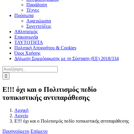
Παράδοση
Τέχνες
Πρόσωπα
Αφιερώματα
Συνεντεύξεις
Αθλητισμός
Επικοινωνία
ΤΑΥΤΟΤΗΤΑ
Πολιτική Απορρήτου & Cookies
Όροι Χρήσης
Δήλωση Συμμόρφωσης με τη Σύσταση (ΕΕ) 2018/334
Αναζήτηση
για:
Ε!!! όχι και ο Πολιτισμός πεδίο
τοπικιστικής αντιπαράθεσης
Αρχική
Αρχείο
Ε!!! όχι και ο Πολιτισμός πεδίο τοπικιστικής αντιπαράθεσης
Προηγούμενο
Επόμενο