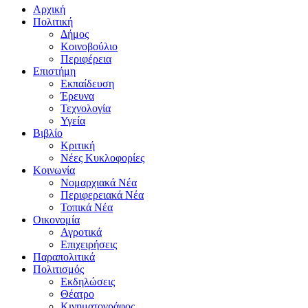
Αρχική
Πολιτική
Δήμος
Κοινοβούλιο
Περιφέρεια
Επιστήμη
Εκπαίδευση
Έρευνα
Τεχνολογία
Υγεία
Βιβλίο
Κριτική
Νέες Κυκλοφορίες
Κοινωνία
Νομαρχιακά Νέα
Περιφερειακά Νέα
Τοπικά Νέα
Οικονομία
Αγροτικά
Επιχειρήσεις
Παραπολιτικά
Πολιτισμός
Εκδηλώσεις
Θέατρο
Κινηματογράφος