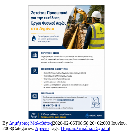
By
Δημήτριος Μαλαβέτας
|
2020-02-06T08:58:20+02:00
3 Ιουνίου,
2008
|
Categories:
Αρχείο
|
Tags:
Παραπολιτικά και Σχόλια
|