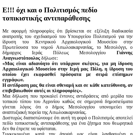
Ε!!! όχι και ο Πολιτισμός πεδίο
τοπικιστικής αντιπαράθεσης
Με αφορμή πληροφορίες ότι βρίσκεται σε εξέλιξη διαδικασία
ανατροπής του σχεδιασμού του Υπουργείου Πολιτισμού για την
ίδρυση του Κεντρικού Αρχαιολογικού Μουσείου στην
Πρωτεύουσα του νομού Αιτωλοακαρνανίας, το Μεσολόγγι, ο
δήμαρχος Ιεράς Πόλεως Μεσολογγίου
Γιάννης
Αναγνωστόπουλος
δήλωσε:
«Μας είναι αδιανόητο ότι υπάρχουν σκέψεις, για μη ίδρυση
Αρχαιολογικού Μουσείου στην Ιερή μας Πόλη, η ίδρυση του
οποίου έχει εκφρασθεί πρόσφατα με σειρά επίσημων
εγγράφων.
Η αντίδραση μας θα είναι σθεναρή και σε κάθε κατεύθυνση, αν
επιβεβαιωθούν αυτές οι πληροφορίες».
Μια δήλωση που προκαλεί έντονες αντιδράσεις από μερίδα του
τοπικού τύπου του Αγρινίου καθώς σε σημερινά δημοσιεύματα
γίνεται λόγος ότι ο δήμος Μεσολογγίου υπονομεύει την
αναπτυξιακή πορεία της Αιτωλοακαρνανίας.
Δυστυχώς διαπιστώνουμε ότι αυτή τη φορά ο Πολιτισμός αποτελεί
πεδίο τοπικιστικής αντιπαράθεσης για ένα ζήτημα που θεωρητικά
δεν θα έπρεπε να υφίσταται.
Συγκεκριμένα, κατά την άποψή μας είναι λανθασμένη η