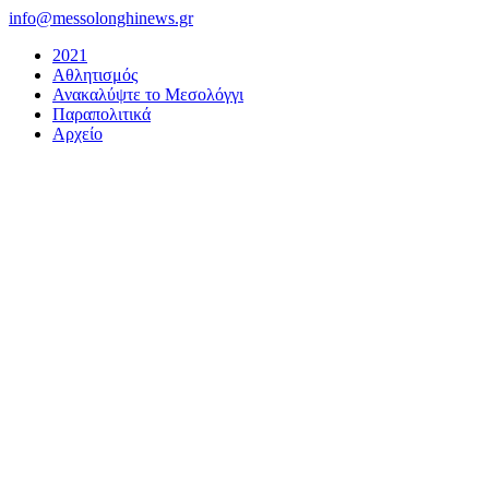
Μετάβαση
info@messolonghinews.gr
στο
2021
περιεχόμενο
Αθλητισμός
Ανακαλύψτε το Μεσολόγγι
Παραπολιτικά
Αρχείο