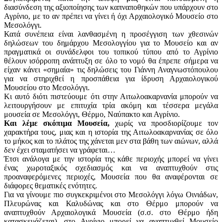
διασύνδεση της αξιοποίησης των καπναποθηκών που υπάρχουν στο
Αγρίνιο, με το αν πρέπει να γίνει ή όχι Αρχαιολογικό Μουσείο στο
Μεσολόγγι.
Κατά συνέπεια είναι λανθασμένη η προσέγγιση των χθεσινών
δηλώσεων του δημάρχου Μεσολογγίου για το Μουσείο και αν
πραγματικά οι συνάδελφοι του τοπικού τύπου από το Αγρίνιο
θέλουν ισόρροπη ανάπτυξη σε όλο το νομό θα έπρεπε σήμερα να
είχαν κάνει «σημαία» τις δηλώσεις του Γιάννη Αναγνωστόπουλου
για να στηριχθεί η προσπάθεια για ίδρυση Αρχαιολογικού
Μουσείου στο Μεσολόγγι.
Κι αυτό διότι πιστεύουμε ότι στην Αιτωλοακαρνανία μπορούν να
λειτουργήσουν με επιτυχία τρία ακόμη και τέσσερα μεγάλα
μουσεία σε Μεσολόγγι, Θέρμο, Ναύπακτο και Αγρίνιο.
Και λέμε σκόπιμα Μουσεία,
χωρίς να προσδιορίζουμε τον
χαρακτήρα τους, μιας και η ιστορία της Αιτωλοακαρνανίας σε όλο
το μήκος και το πλάτος της χάνεται μεν στα βάθη των αιώνων, αλλά
δεν έχει σταματήσει να γράφεται…
Έτσι ανάλογα με την ιστορία της κάθε περιοχής μπορεί να γίνει
ένας χωροταξικός σχεδιασμός και να αναπτυχθούν στις
προαναφερόμενες περιοχές, Mουσεία που θα αναφέρονται σε
διάφορες θεματικές ενότητες.
Για να γίνουμε πιο συγκεκριμένοι στο Μεσολόγγι λόγω Οινιάδων,
Πλευρώνας και Καλυδώνας και στο Θέρμο μπορούν να
αναπτυχθούν Αρχαιολογικά Μουσεία (σ.σ. στο Θέρμο ήδη
κατασκευάζεται), στο Αγρίνιο μπορεί να αναπτυχθεί Μουσείο