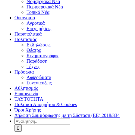
Νομαρχιακά Νέα
Περιφερειακά Νέα
Τοπικά Νέα
Οικονομία
Αγροτικά
Επιχειρήσεις
Παραπολιτικά
Πολιτισμός
Εκδηλώσεις
Θέατρο
Κινηματογράφος
Παράδοση
Τέχνες
Πρόσωπα
Αφιερώματα
Συνεντεύξεις
Αθλητισμός
Επικοινωνία
ΤΑΥΤΟΤΗΤΑ
Πολιτική Απορρήτου & Cookies
Όροι Χρήσης
Δήλωση Συμμόρφωσης με τη Σύσταση (ΕΕ) 2018/334
Αναζήτηση
για: