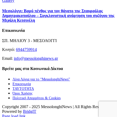
Gallery
Μεσολόγγι: Βαρύ πένθος για τον θάνατο της Σταυρούλας
Δημητρακοπούλου – Συγκλονιστική ανάρτηση του συζύγου της
Μιχάλη Κιτσινέλη
Επικοινωνία
ΣΠ. ΜΗΛΙΟΥ 3 - ΜΕΣΟΛΟΓΓΙ
Κινητό:
6944759914
Email:
info@messolonghinews.gr
Βρείτε μας στα Κοινωνικά Δίκτυα
Λίγα Λόγια για το “MessolonghiNews”
Επικοινωνία
ΤΑΥΤΟΤΗΤΑ
Όροι Χρήσης
Πολιτική Απορρήτου & Cookies
Copyright 2007 - 2025 MessolonghiNews | All Rights Reserved |
Powered by
BridgIT
YouTube
Facebook
Instagram
Page load link