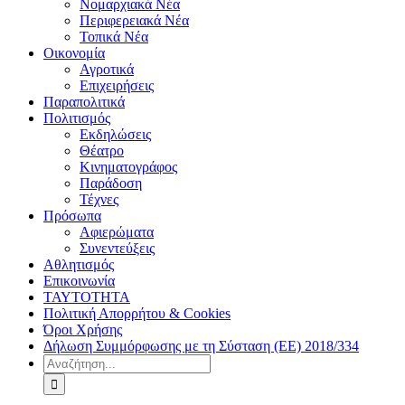
Νομαρχιακά Νέα
Περιφερειακά Νέα
Τοπικά Νέα
Οικονομία
Αγροτικά
Επιχειρήσεις
Παραπολιτικά
Πολιτισμός
Εκδηλώσεις
Θέατρο
Κινηματογράφος
Παράδοση
Τέχνες
Πρόσωπα
Αφιερώματα
Συνεντεύξεις
Αθλητισμός
Επικοινωνία
ΤΑΥΤΟΤΗΤΑ
Πολιτική Απορρήτου & Cookies
Όροι Χρήσης
Δήλωση Συμμόρφωσης με τη Σύσταση (ΕΕ) 2018/334
Αναζήτηση
για: