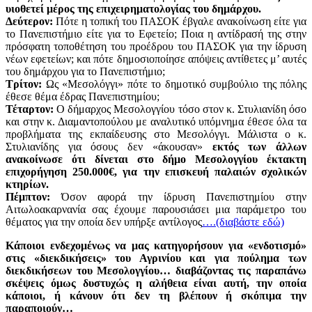
υιοθετεί μέρος της επιχειρηματολογίας του δημάρχου.
Δεύτερον:
Πότε η τοπική του ΠΑΣΟΚ έβγαλε ανακοίνωση είτε για
το Πανεπιστήμιο είτε για το Εφετείο; Ποια η αντίδρασή της στην
πρόσφατη τοποθέτηση του προέδρου του ΠΑΣΟΚ για την ίδρυση
νέων εφετείων; και πότε δημοσιοποίησε απόψεις αντίθετες μ’ αυτές
του δημάρχου για το Πανεπιστήμιο;
Τρίτον:
Ως «Μεσολόγγι» πότε το δημοτικό συμβούλιο της πόλης
έθεσε θέμα έδρας Πανεπιστημίου;
Τέταρτον:
Ο δήμαρχος Μεσολογγίου τόσο στον κ. Στυλιανίδη όσο
και στην κ. Διαμαντοπούλου με αναλυτικό υπόμνημα έθεσε όλα τα
προβλήματα της εκπαίδευσης στο Μεσολόγγι. Μάλιστα ο κ.
Στυλιανίδης για όσους δεν «άκουσαν»
εκτός των άλλων
ανακοίνωσε ότι δίνεται στο δήμο Μεσολογγίου έκτακτη
επιχορήγηση 250.000€, για την επισκευή παλαιών σχολικών
κτηρίων.
Πέμπτον:
Όσον αφορά την ίδρυση Πανεπιστημίου στην
Αιτωλοακαρνανία σας έχουμε παρουσιάσει μια παράμετρο του
θέματος για την οποία δεν υπήρξε αντίλογος
….(διαβάστε εδώ)
Κάποιοι ενδεχομένως να μας κατηγορήσουν για «ενδοτισμό»
στις «διεκδικήσεις» του Αγρινίου και για πούλημα των
διεκδικήσεων του Μεσολογγίου… διαβάζοντας τις παραπάνω
σκέψεις όμως δυστυχώς η αλήθεια είναι αυτή, την οποία
κάποιοι, ή κάνουν ότι δεν τη βλέπουν ή σκόπιμα την
παραποιούν…