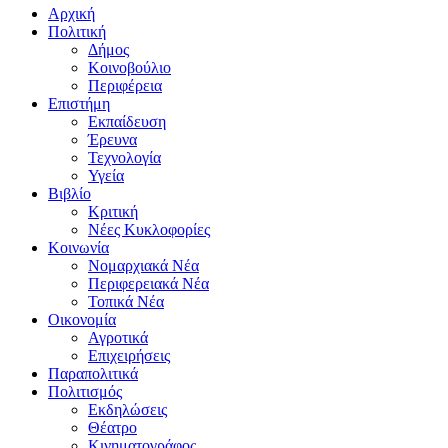
Αρχική
Πολιτική
Δήμος
Κοινοβούλιο
Περιφέρεια
Επιστήμη
Εκπαίδευση
Έρευνα
Τεχνολογία
Υγεία
Βιβλίο
Κριτική
Νέες Κυκλοφορίες
Κοινωνία
Νομαρχιακά Νέα
Περιφερειακά Νέα
Τοπικά Νέα
Οικονομία
Αγροτικά
Επιχειρήσεις
Παραπολιτικά
Πολιτισμός
Εκδηλώσεις
Θέατρο
Κινηματογράφος