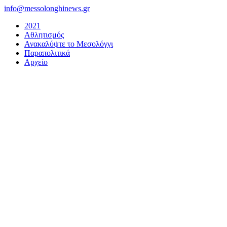
Μετάβαση
info@messolonghinews.gr
στο
2021
περιεχόμενο
Αθλητισμός
Ανακαλύψτε το Μεσολόγγι
Παραπολιτικά
Αρχείο