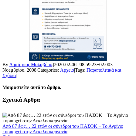
By
Δημήτριος Μαλαβέτας
|
2020-02-06T08:59:23+02:00
3
Νοεμβρίου, 2008
|
Categories:
Αρχείο
|
Tags:
Παραπολιτικά και
Σχόλια
|
Μοιραστείτε αυτό το άρθρο.
Facebook
X
LinkedIn
WhatsApp
Email
Σχετικά Άρθρα
Από 87 έως… 22 ετών οι σύνεδροι του ΠΑΣΟΚ – Το Αγρίνιο
κυριαρχεί στην Αιτωλοακαρνανία