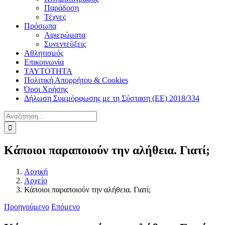
Παράδοση
Τέχνες
Πρόσωπα
Αφιερώματα
Συνεντεύξεις
Αθλητισμός
Επικοινωνία
ΤΑΥΤΟΤΗΤΑ
Πολιτική Απορρήτου & Cookies
Όροι Χρήσης
Δήλωση Συμμόρφωσης με τη Σύσταση (ΕΕ) 2018/334
Αναζήτηση
για:
Κάποιοι παραποιούν την αλήθεια. Γιατί;
Αρχική
Αρχείο
Κάποιοι παραποιούν την αλήθεια. Γιατί;
Προηγούμενο
Επόμενο