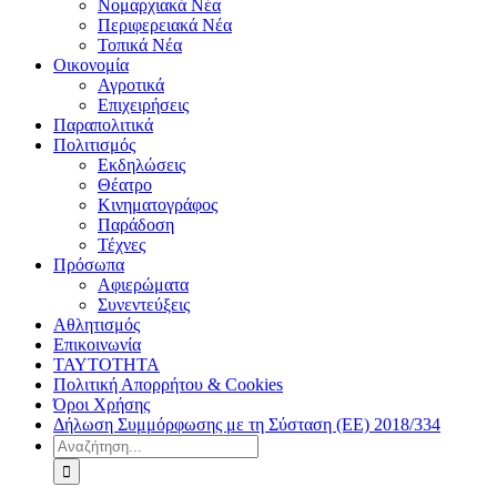
Νομαρχιακά Νέα
Περιφερειακά Νέα
Τοπικά Νέα
Οικονομία
Αγροτικά
Επιχειρήσεις
Παραπολιτικά
Πολιτισμός
Εκδηλώσεις
Θέατρο
Κινηματογράφος
Παράδοση
Τέχνες
Πρόσωπα
Αφιερώματα
Συνεντεύξεις
Αθλητισμός
Επικοινωνία
ΤΑΥΤΟΤΗΤΑ
Πολιτική Απορρήτου & Cookies
Όροι Χρήσης
Δήλωση Συμμόρφωσης με τη Σύσταση (ΕΕ) 2018/334
Αναζήτηση
για: