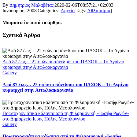
By
Δημήτριος Μαλαβέτας
|
2020-02-06T08:57:21+02:00
3
Ιανουαρίου, 2008
|
Categories:
Αρχείο
|
Tags:
Αθλητισμός
|
Μοιραστείτε αυτό το άρθρο.
Facebook
X
LinkedIn
WhatsApp
Email
Σχετικά Άρθρα
Από 87 έως… 22 ετών οι σύνεδροι του ΠΑΣΟΚ – Το Αγρίνιο
κυριαρχεί στην Αιτωλοακαρνανία
Gallery
Από 87 έως… 22 ετών οι σύνεδροι του ΠΑΣΟΚ – Το Αγρίνιο
κυριαρχεί στην Αιτωλοακαρνανία
Πρωτοχρονιάτικα κάλαντα από τη Φιλαρμονική «Ιωσήφ Ρωγών»
στο Δημαρχείο Ιερής Πόλης Μεσολογγίου
Gallery
Πρωτοχρονιάτικα κάλαντα από τη Φιλαρμονική «Ιωσήφ