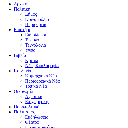
Αρχική
Πολιτική
Δήμος
Κοινοβούλιο
Περιφέρεια
Επιστήμη
Εκπαίδευση
Έρευνα
Τεχνολογία
Υγεία
Βιβλίο
Κριτική
Νέες Κυκλοφορίες
Κοινωνία
Νομαρχιακά Νέα
Περιφερειακά Νέα
Τοπικά Νέα
Οικονομία
Αγροτικά
Επιχειρήσεις
Παραπολιτικά
Πολιτισμός
Εκδηλώσεις
Θέατρο
Κινηματογράφος