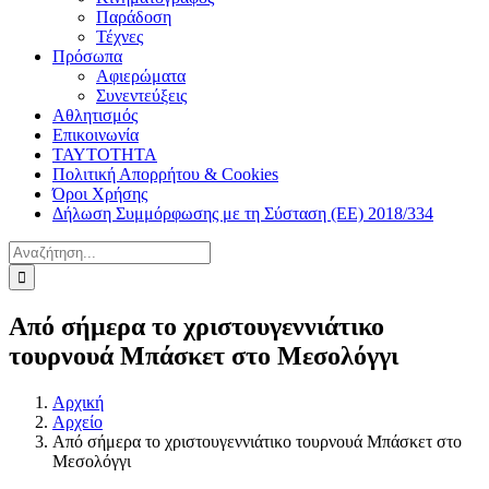
Παράδοση
Τέχνες
Πρόσωπα
Αφιερώματα
Συνεντεύξεις
Αθλητισμός
Επικοινωνία
ΤΑΥΤΟΤΗΤΑ
Πολιτική Απορρήτου & Cookies
Όροι Χρήσης
Δήλωση Συμμόρφωσης με τη Σύσταση (ΕΕ) 2018/334
Αναζήτηση
για:
Από σήμερα το χριστουγεννιάτικο
τουρνουά Μπάσκετ στο Μεσολόγγι
Αρχική
Αρχείο
Από σήμερα το χριστουγεννιάτικο τουρνουά Μπάσκετ στο
Μεσολόγγι