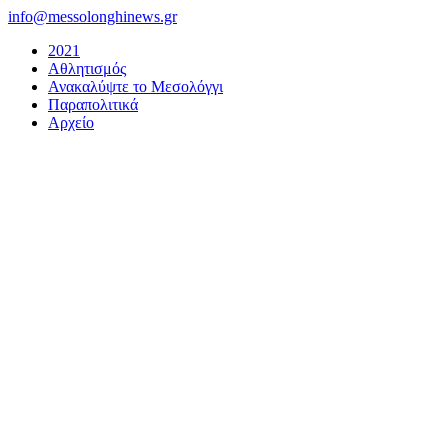
Μετάβαση
info@messolonghinews.gr
στο
2021
περιεχόμενο
Αθλητισμός
Ανακαλύψτε το Μεσολόγγι
Παραπολιτικά
Αρχείο