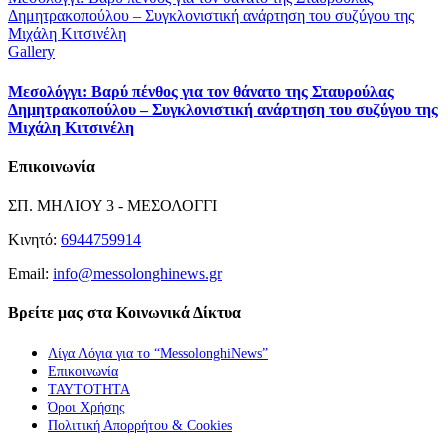
Δημητρακοπούλου – Συγκλονιστική ανάρτηση του συζύγου της
Μιχάλη Κιτσινέλη
Gallery
Μεσολόγγι: Βαρύ πένθος για τον θάνατο της Σταυρούλας
Δημητρακοπούλου – Συγκλονιστική ανάρτηση του συζύγου της
Μιχάλη Κιτσινέλη
Επικοινωνία
ΣΠ. ΜΗΛΙΟΥ 3 - ΜΕΣΟΛΟΓΓΙ
Κινητό:
6944759914
Email:
info@messolonghinews.gr
Βρείτε μας στα Κοινωνικά Δίκτυα
Λίγα Λόγια για το “MessolonghiNews”
Επικοινωνία
ΤΑΥΤΟΤΗΤΑ
Όροι Χρήσης
Πολιτική Απορρήτου & Cookies