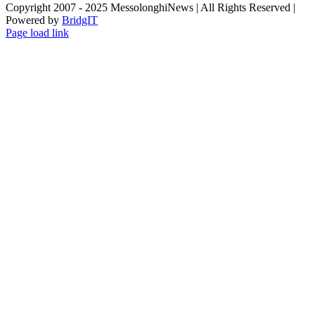
Copyright 2007 - 2025 MessolonghiNews | All Rights Reserved |
Powered by
BridgIT
YouTube
Facebook
Instagram
Page load link
Go
to
Top