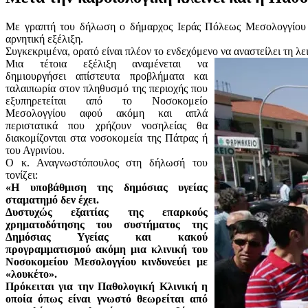
Με γραπτή του δήλωση ο δήμαρχος Ιεράς Πόλεως Μεσολογγίου Γ
αρνητική εξέλιξη.
Συγκεκριμένα, ορατό είναι πλέον το ενδεχόμενο να αναστείλει τη λε
Μια τέτοια εξέλιξη αναμένεται να
δημιουργήσει απίστευτα προβλήματα και
ταλαιπωρία στον πληθυσμό της περιοχής που
εξυπηρετείται από το Νοσοκομείο
Μεσολογγίου αφού ακόμη και απλά
περιστατικά που χρήζουν νοσηλείας θα
διακομίζονται στα νοσοκομεία της Πάτρας ή
του Αγρινίου.
Ο κ. Αναγνωστόπουλος στη δήλωσή του
τονίζει:
«Η υποβάθμιση της δημόσιας υγείας
σταματημό δεν έχει.
Δυστυχώς εξαιτίας της επαρκούς
χρηματοδότησης του συστήματος της
Δημόσιας Υγείας και κακού
προγραμματισμού ακόμη μια κλινική του
Νοσοκομείου Μεσολογγίου κινδυνεύει με
«λουκέτο».
Πρόκειται για την Παθολογική Κλινική η
οποία όπως είναι γνωστό θεωρείται από