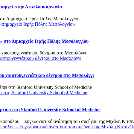
ριαρχεί στην Αιτωλοακαρνανία
ο Δημαρχείο Ιερής Πόλης Μεσολογγίου
 στο Δημαρχείο Ιερής Πόλης Μεσολογγίου
ριστουγεννιάτικου δέντρου στο Μεσολόγγι
υ χριστουγεννιάτικου δέντρου στο Μεσολόγγι
στη Stanford University School of Medicine
πει στη Stanford University School of Medicine
οπούλου – Συγκλονιστική ανάρτηση του συζύγου της Μιχάλη Κιτσινέ