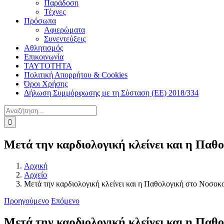
Παράδοση
Τέχνες
Πρόσωπα
Αφιερώματα
Συνεντεύξεις
Αθλητισμός
Επικοινωνία
ΤΑΥΤΟΤΗΤΑ
Πολιτική Απορρήτου & Cookies
Όροι Χρήσης
Δήλωση Συμμόρφωσης με τη Σύσταση (ΕΕ) 2018/334
Αναζήτηση
για:
Μετά την καρδιολογική κλείνει και η Παθ
Αρχική
Αρχείο
Μετά την καρδιολογική κλείνει και η Παθολογική στο Νοσο
Προηγούμενο
Επόμενο
Μετά την καρδιολογική κλείνει και η Παθ