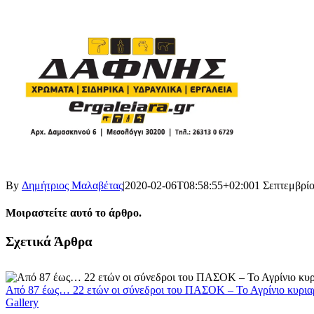
By
Δημήτριος Μαλαβέτας
|
2020-02-06T08:58:55+02:00
1 Σεπτεμβρίο
Μοιραστείτε αυτό το άρθρο.
Facebook
X
LinkedIn
WhatsApp
Email
Σχετικά Άρθρα
Από 87 έως… 22 ετών οι σύνεδροι του ΠΑΣΟΚ – Το Αγρίνιο κυρια
Gallery