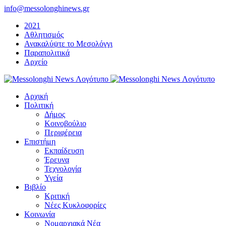
Μετάβαση
info@messolonghinews.gr
στο
2021
περιεχόμενο
Αθλητισμός
Ανακαλύψτε το Μεσολόγγι
Παραπολιτικά
Αρχείο
Αρχική
Πολιτική
Δήμος
Κοινοβούλιο
Περιφέρεια
Επιστήμη
Εκπαίδευση
Έρευνα
Τεχνολογία
Υγεία
Βιβλίο
Κριτική
Νέες Κυκλοφορίες
Κοινωνία
Νομαρχιακά Νέα