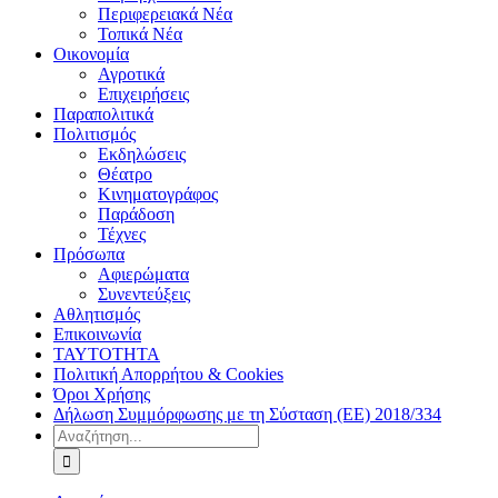
Περιφερειακά Νέα
Τοπικά Νέα
Οικονομία
Αγροτικά
Επιχειρήσεις
Παραπολιτικά
Πολιτισμός
Εκδηλώσεις
Θέατρο
Κινηματογράφος
Παράδοση
Τέχνες
Πρόσωπα
Αφιερώματα
Συνεντεύξεις
Αθλητισμός
Επικοινωνία
ΤΑΥΤΟΤΗΤΑ
Πολιτική Απορρήτου & Cookies
Όροι Χρήσης
Δήλωση Συμμόρφωσης με τη Σύσταση (ΕΕ) 2018/334
Αναζήτηση
για: