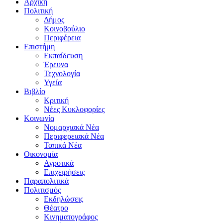
Αρχική
Πολιτική
Δήμος
Κοινοβούλιο
Περιφέρεια
Επιστήμη
Εκπαίδευση
Έρευνα
Τεχνολογία
Υγεία
Βιβλίο
Κριτική
Νέες Κυκλοφορίες
Κοινωνία
Νομαρχιακά Νέα
Περιφερειακά Νέα
Τοπικά Νέα
Οικονομία
Αγροτικά
Επιχειρήσεις
Παραπολιτικά
Πολιτισμός
Εκδηλώσεις
Θέατρο
Κινηματογράφος