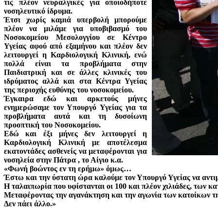
τις πλέον νευραλγικές για οποιοδήποτε
νοσηλευτικό ίδρυμα.
Έτσι χωρίς καμιά υπερβολή μπορούμε
πλέον να μιλάμε για υποβιβασμό του
Νοσοκομείου Μεσολογγίου σε Κέντρο
Υγείας αφού από εξαμήνου και πλέον δεν
λειτουργεί η Καρδιολογική Κλινική, ενώ
πολλά είναι τα προβλήματα στην
Παιδιατρική και σε άλλες κλινικές του
ιδρύματος αλλά και στα Κέντρα Υγείας
της περιοχής ευθύνης του νοσοκομείου.
Έγκαιρα εδώ και αρκετούς μήνες
ενημερώσαμε τον Υπουργό Υγείας για τα
προβλήματα αυτά και τη δυσοίωνη
προοπτική του Νοσοκομείου.
Εδώ και έξι μήνες δεν λειτουργεί η
Καρδιολογική Κλινική με αποτέλεσμα
εκατοντάδες ασθενείς να μεταφέρονται για
νοσηλεία στην Πάτρα , το Αίγιο κ.α.
«Φωνή βοώντος εν τη ερήμω» όμως…
Έστω και την ύστατη ώρα καλούμε τον Υπουργό Υγείας να αντιμ
Η ταλαιπωρία που υφίστανται οι 100 και πλέον χιλιάδες, των κ
Μεταφέροντας την αγανάκτηση και την αγωνία των κατοίκων της
Δεν πάει άλλο.»