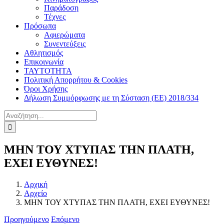
Παράδοση
Τέχνες
Πρόσωπα
Αφιερώματα
Συνεντεύξεις
Αθλητισμός
Επικοινωνία
ΤΑΥΤΟΤΗΤΑ
Πολιτική Απορρήτου & Cookies
Όροι Χρήσης
Δήλωση Συμμόρφωσης με τη Σύσταση (ΕΕ) 2018/334
Αναζήτηση
για:
ΜΗΝ ΤΟΥ ΧΤΥΠΑΣ ΤΗΝ ΠΛΑΤΗ,
ΕΧΕΙ ΕΥΘΥΝΕΣ!
Αρχική
Αρχείο
ΜΗΝ ΤΟΥ ΧΤΥΠΑΣ ΤΗΝ ΠΛΑΤΗ, ΕΧΕΙ ΕΥΘΥΝΕΣ!
Προηγούμενο
Επόμενο