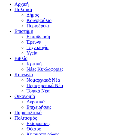
Αρχική
Πολιτική
Δήμος
Κοινοβούλιο
Περιφέρεια
Επιστήμη
Εκπαίδευση
Έρευνα
Τεχνολογία
Υγεία
Βιβλίο
Κριτική
Νέες Κυκλοφορίες
Κοινωνία
Νομαρχιακά Νέα
Περιφερειακά Νέα
Τοπικά Νέα
Οικονομία
Αγροτικά
Επιχειρήσεις
Παραπολιτικά
Πολιτισμός
Εκδηλώσεις
Θέατρο
Κινηματογράφος