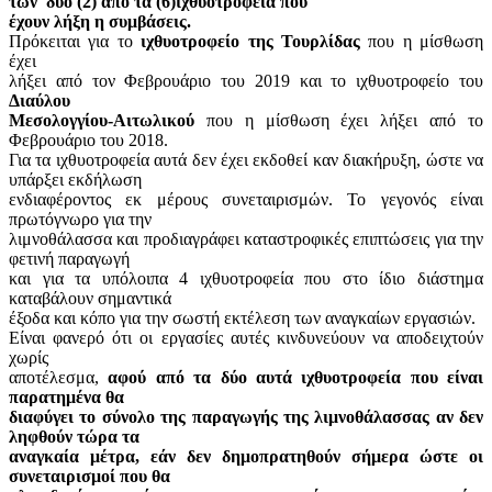
των
δύο (2) από τα (6)ιχθυοτροφεία που
έχουν λήξη η συμβάσεις.
Πρόκειται για το
ιχθυοτροφείο της Τουρλίδας
που η μίσθωση
έχει
λήξει από τον Φεβρουάριο του 2019 και το ιχθυοτροφείο του
Διαύλου
Μεσολογγίου-Αιτωλικού
που η μίσθωση έχει λήξει από το
Φεβρουάριο του 2018.
Για τα ιχθυοτροφεία αυτά δεν έχει εκδοθεί καν διακήρυξη, ώστε να
υπάρξει εκδήλωση
ενδιαφέροντος εκ μέρους συνεταιρισμών. Το γεγονός είναι
πρωτόγνωρο για την
λιμνοθάλασσα και προδιαγράφει καταστροφικές επιπτώσεις για την
φετινή παραγωγή
και για τα υπόλοιπα 4 ιχθυοτροφεία που στο ίδιο διάστημα
καταβάλουν σημαντικά
έξοδα και κόπο για την σωστή εκτέλεση των αναγκαίων εργασιών.
Είναι φανερό ότι οι εργασίες αυτές κινδυνεύουν να αποδειχτούν
χωρίς
αποτέλεσμα,
αφού από τα δύο αυτά ιχθυοτροφεία που είναι
παρατημένα θα
διαφύγει το σύνολο της παραγωγής της λιμνοθάλασσας αν δεν
ληφθούν τώρα τα
αναγκαία μέτρα, εάν δεν δημοπρατηθούν σήμερα ώστε οι
συνεταιρισμοί που θα