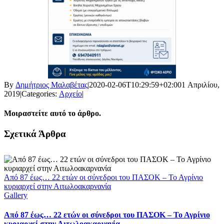
By
Δημήτριος Μαλαβέτας
|
2020-02-06T10:29:59+02:00
1 Απριλίου,
2019
|
Categories:
Αρχείο
|
Μοιραστείτε αυτό το άρθρο.
Facebook
X
LinkedIn
WhatsApp
Email
Σχετικά Άρθρα
Από 87 έως… 22 ετών οι σύνεδροι του ΠΑΣΟΚ – Το Αγρίνιο
κυριαρχεί στην Αιτωλοακαρνανία
Gallery
Από 87 έως… 22 ετών οι σύνεδροι του ΠΑΣΟΚ – Το Αγρίνιο
κυριαρχεί στην Αιτωλοακαρνανία