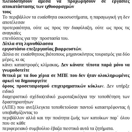
πλειοδοτήσουν άμεσα να προχωρήσουν σε εργασίες
αποκατάστασης των ιχθυοφραγμών
τους
Το περιβάλλον τα ευαίσθητα οικοσυστήματα, η παραγωγική γη δεν
αποτέλεσαν
προτεραιότητα, ούτε ως προς την διαφύλαξη, ούτε ως προς τις
αναγκαίες
επενδύσεις για την
προστασία του.
Δίπλα στη λιμνοθάλασσα
εργοστάσιο επεξεργασίας βιορρευστών
.
Δίπλα σε ευαίσθητους βιότοπους μηχανοκίνητος τουρισμός για δύο
μέρες, κι ας
κάνει καταστροφές κλίμακας
. Δεν κάνατε τίποτα παρά μόνο να
γνωμοδοτείτε
θετικά με τα δυο χέρια σε ΜΠΕ που δεν ήταν ολοκληρωμένες
αρκεί να δημιουργείτε
όρους προσεταιρισμού επιχειρηματικών κύκλω
ν. Δεν υπήρξε
ειδικό
διαχειριστικό σχέδιο(ειδικό χωροταξικό)για την τοποθέτηση των
δραστηριοτήτων
(ΑΠΕ) που ανεξέλεγκτα τοποθετούσαν παντού καταστρέφοντας ή
υποβαθμίζοντας το
περιβάλλον αλλά και την ποιότητα ζωής των κατοίκων παρ΄ όλου
που σε κάθε
περιφερειακό συμβούλιο έβαζα πιεστικά αυτά τα ζητήματα.