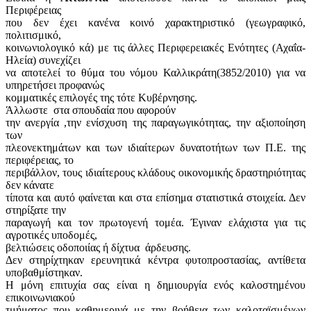
Περιφέρειας
που δεν έχει κανένα κοινό χαρακτηριστικό (γεωγραφικό,
πολιτισμικό,
κοινωνιολογικό κά) με τις άλλες Περιφερειακές Ενότητες (Αχαΐα-
Ηλεία) συνεχίζει
να αποτελεί το θύμα του νόμου Καλλικράτη(3852/2010) για να
υπηρετήσει προφανώς
κομματικές επιλογές της τότε Κυβέρνησης.
Άλλωστε
στα σπουδαία που αφορούν
την ανεργία ,την ενίσχυση της παραγωγικότητας, την αξιοποίηση
των
πλεονεκτημάτων και των ιδιαίτερων δυνατοτήτων των Π.Ε. της
περιφέρειας, το
περιβάλλον, τους ιδιαίτερους κλάδους οικονομικής δραστηριότητας
δεν κάνατε
τίποτα και αυτό φαίνεται και στα επίσημα στατιστικά στοιχεία. Δεν
στηρίξατε την
παραγωγή και τον πρωτογενή τομέα. Έγιναν ελάχιστα για τις
αγροτικές υποδομές,
βελτιώσεις οδοποιίας ή δίχτυα
άρδευσης.
Δεν στηρίχτηκαν ερευνητικά κέντρα φυτοπροστασίας, αντίθετα
υποβαθμίστηκαν.
Η μόνη επιτυχία σας είναι η δημιουργία ενός καλοστημένου
επικοινωνιακού
τμήματος που καθημερινά με την βοήθεια των καλοταϊσμένων