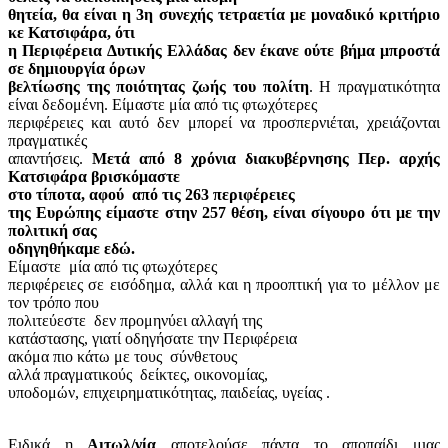
θητεία, θα είναι η 3η συνεχής τετραετία με μοναδικό κριτήριο
κε Κατσιφάρα, ότι
η Περιφέρεια Δυτικής Ελλάδας δεν έκανε ούτε βήμα μπροστά
σε δημιουργία όρων
βελτίωσης της ποιότητας ζωής του πολίτη
. Η πραγματικότητα
είναι δεδομένη. Είμαστε μία από τις φτωχότερες
περιφέρειες και αυτό δεν μπορεί να προσπερνιέται, χρειάζονται
πραγματικές
απαντήσεις.
Μετά από 8 χρόνια διακυβέρνησης Περ. αρχής
Κατσιφάρα βρισκόμαστε
στο τίποτα, αφού
από τις 263 περιφέρειες
της Ευρώπης είμαστε στην 257 θέση, είναι σίγουρο ότι με την
πολιτική σας
οδηγηθήκαμε εδώ.
Είμαστε
μία από τις φτωχότερες
περιφέρειες σε εισόδημα, αλλά και η προοπτική για το μέλλον με
τον τρόπο που
πολιτεύεστε
δεν προμηνύει αλλαγή της
κατάστασης, γιατί οδηγήσατε την Περιφέρεια
ακόμα πιο κάτω με τους
σύνθετους
αλλά πραγματικούς
δείκτες, οικονομίας,
υποδομών, επιχειρηματικότητας, παιδείας, υγείας .
Ειδικά η
Αιτωλ/νία
αποτελούσε πάντα το αποπαίδι μιας