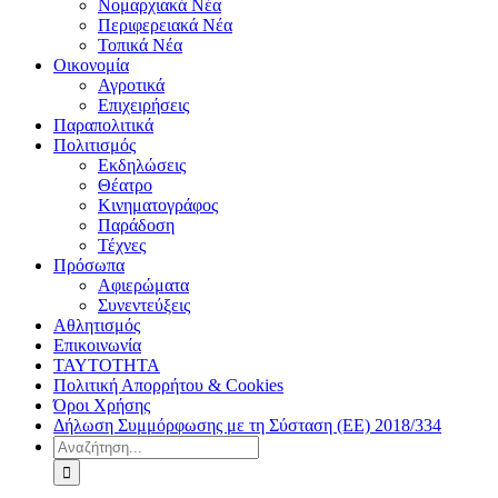
Νομαρχιακά Νέα
Περιφερειακά Νέα
Τοπικά Νέα
Οικονομία
Αγροτικά
Επιχειρήσεις
Παραπολιτικά
Πολιτισμός
Εκδηλώσεις
Θέατρο
Κινηματογράφος
Παράδοση
Τέχνες
Πρόσωπα
Αφιερώματα
Συνεντεύξεις
Αθλητισμός
Επικοινωνία
ΤΑΥΤΟΤΗΤΑ
Πολιτική Απορρήτου & Cookies
Όροι Χρήσης
Δήλωση Συμμόρφωσης με τη Σύσταση (ΕΕ) 2018/334
Αναζήτηση
για: