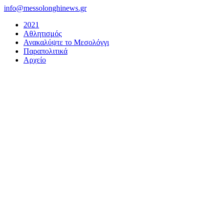
Μετάβαση
info@messolonghinews.gr
στο
2021
περιεχόμενο
Αθλητισμός
Ανακαλύψτε το Μεσολόγγι
Παραπολιτικά
Αρχείο