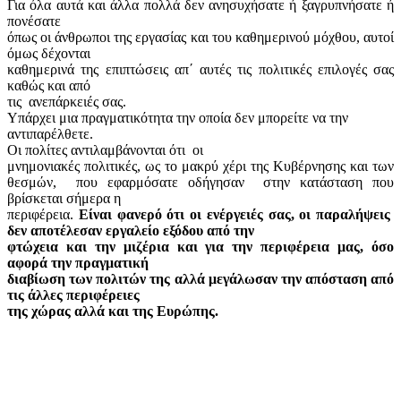
Για όλα αυτά και άλλα πολλά δεν ανησυχήσατε ή ξαγρυπνήσατε ή
πονέσατε
όπως οι άνθρωποι της εργασίας και του καθημερινού μόχθου, αυτοί
όμως δέχονται
καθημερινά της επιπτώσεις απ΄ αυτές τις πολιτικές επιλογές σας
καθώς και από
τις
ανεπάρκειές σας.
Υπάρχει μια πραγματικότητα την οποία δεν μπορείτε να την
αντιπαρέλθετε.
Οι πολίτες αντιλαμβάνονται ότι
οι
μνημονιακές πολιτικές, ως το μακρύ χέρι της Κυβέρνησης και των
θεσμών,
που εφαρμόσατε οδήγησαν
στην κατάσταση που
βρίσκεται σήμερα η
περιφέρεια.
Είναι φανερό ότι οι ενέργειές σας, οι παραλήψεις
δεν αποτέλεσαν εργαλείο εξόδου από την
φτώχεια και την μιζέρια και για την περιφέρεια μας, όσο
αφορά την πραγματική
διαβίωση των πολιτών της αλλά μεγάλωσαν την απόσταση από
τις άλλες περιφέρειες
της χώρας αλλά και της Ευρώπης.