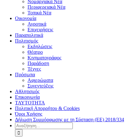
Νομαρχιακά Νέα
Περιφερειακά Νέα
Τοπικά Νέα
Οικονομία
Αγροτικά
Επιχειρήσεις
Παραπολιτικά
Πολιτισμός
Εκδηλώσεις
Θέατρο
Κινηματογράφος
Παράδοση
Τέχνες
Πρόσωπα
Αφιερώματα
Συνεντεύξεις
Αθλητισμός
Επικοινωνία
ΤΑΥΤΟΤΗΤΑ
Πολιτική Απορρήτου & Cookies
Όροι Χρήσης
Δήλωση Συμμόρφωσης με τη Σύσταση (ΕΕ) 2018/334
Αναζήτηση
για: