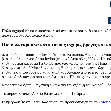
Πολύ ισχυροί νότιοι νοτιοανατολικοί άνεμοι εντάσεως 8 και τοπικά
απόγευμα στο Ανατολικό Αιγαίο.
Πιο συγκεκριμένα κατά τόπους ισχυρές βροχές και κα
α. στο βόρειο τμήμα του Ιονίου (περιοχή Κέρκυρας, Διαποντίων νήσ
β. στα υπόλοιπα νησιά του Ιονίου (περιοχή Λευκάδας, Ιθάκης, Κεφα
γ. στη δυτική και νότια Πελοπόννησο από νωρίς το πρωί της Πέμπτη
δ. στην ανατολική Μακεδονία και τη Θράκη από τις πρωινές ώρες τη
ε. στα νησιά του βορείου και ανατολικού Αιγαίου από το μεσημέρι 
στ. στα Δωδεκάνησα από το απόγευμα της Πέμπτης μέχρι και το πρω
Μπορείτε να έχετε μια γενική εικόνα για την εξέλιξη του καιρού, μ
Το παρόν Έκτακτο Δελτίο θα ανανεωθεί σε 12 ώρες.
Ενημερωθείτε και μέσω των επίσημων προειδοποιήσεων του
Meteo