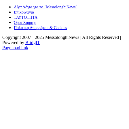
Λίγα Λόγια για το “MessolonghiNews”
Επικοινωνία
ΤΑΥΤΟΤΗΤΑ
Όροι Χρήσης
Πολιτική Απορρήτου & Cookies
Copyright 2007 - 2025 MessolonghiNews | All Rights Reserved |
Powered by
BridgIT
YouTube
Facebook
Instagram
Page load link
Go
to
Top