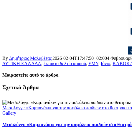
By
Δημήτριος Μαλαβέτας
|
2026-02-04T17:47:50+02:00
4 Φεβρουαρί
ΔΥΤΙΚΗ ΕΛΛΑΔΑ
,
έκτακτο δελτίο καιρού
,
ΕΜΥ
,
Ιόνιο
,
ΚΑΚΟΚΑ
Μοιραστείτε αυτό το άρθρο.
Facebook
X
LinkedIn
WhatsApp
Email
Σχετικά Άρθρα
Μεσολόγγι: «Καμπανάκι» για την ασφάλεια παιδιών στο θεατράκι το
Gallery
Μεσολόγγι: «Καμπανάκι» για την ασφάλεια παιδιών στο θεατράκ