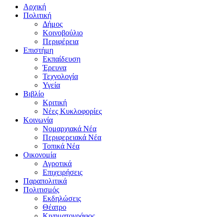
Αρχική
Πολιτική
Δήμος
Κοινοβούλιο
Περιφέρεια
Επιστήμη
Εκπαίδευση
Έρευνα
Τεχνολογία
Υγεία
Βιβλίο
Κριτική
Νέες Κυκλοφορίες
Κοινωνία
Νομαρχιακά Νέα
Περιφερειακά Νέα
Τοπικά Νέα
Οικονομία
Αγροτικά
Επιχειρήσεις
Παραπολιτικά
Πολιτισμός
Εκδηλώσεις
Θέατρο
Κινηματογράφος