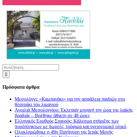
Αναζήτηση
για:
Πρόσφατα άρθρα
Μεσολόγγι: «Καμπανάκι» για την ασφάλεια παιδιών στο
θεατράκι του λιμανιού
Αγριλιά Μεσολογγίου: Έκλεψαν μηχανή την ώρα της λαϊκής
βραδιάς – Βρέθηκε άθικτη σε 48 ώρες
Ελληνικός Ερυθρός Σταυρός: Κάλεσμα στήριξης των
πυρόπληκτων με δωρεές, τρόφιμα και υγειονομικό υλικό
Ολοκληρώθηκε η 49η Πανήγυρη της Ιεράς Μονής