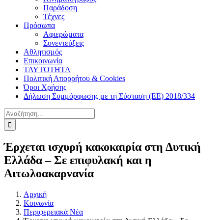
Παράδοση
Τέχνες
Πρόσωπα
Αφιερώματα
Συνεντεύξεις
Αθλητισμός
Επικοινωνία
ΤΑΥΤΟΤΗΤΑ
Πολιτική Απορρήτου & Cookies
Όροι Χρήσης
Δήλωση Συμμόρφωσης με τη Σύσταση (ΕΕ) 2018/334
Αναζήτηση
για:
Έρχεται ισχυρή κακοκαιρία στη Δυτική
Ελλάδα – Σε επιφυλακή και η
Αιτωλοακαρνανία
Αρχική
Κοινωνία
Περιφερειακά Νέα