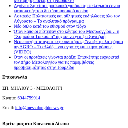
Μεταμορφώσεως στη Ναύπακτο
Αγρίνιο: Ζητείται προσωπικό για άμεση στελέχωση έργου
κατασκευής του δικτύου φυσικού αερίου
Αστακός: Πολιτιστικές και αθλητικές εκδηλώσεις όλο τον
Αύγουστο – Το αναλυτικό πρόγραμμα
Νέο όπλο κατά του εθισμού στον τζόγο
Όταν κάποιοι πίστεψαν στο κέντρο του Μεσολογγίου… η
“Χαριλάου Τρικούπη” άρχισε να γεμίζει ξανά ζωή
Νέα εποχή στις αγροτικές επιδοτήσεις: Άνοιξε η πλατφόρμα
myAGRO – Τι αλλάζει για αγρότες και κτηνοτρόφους
(VIDEO)
Όταν οι προτάσεις γίνονται πράξη: Επισκέπτης ευχαριστεί
τον Δήμο Μεσολογγίου για τις παρεμβάσεις
προσβασιμότητας στην Τουρλίδα
Επικοινωνία
ΣΠ. ΜΗΛΙΟΥ 3 - ΜΕΣΟΛΟΓΓΙ
Κινητό:
6944759914
Email:
info@messolonghinews.gr
Βρείτε μας στα Κοινωνικά Δίκτυα