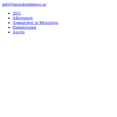
Μετάβαση
info@messolonghinews.gr
στο
2021
περιεχόμενο
Αθλητισμός
Ανακαλύψτε το Μεσολόγγι
Παραπολιτικά
Αρχείο