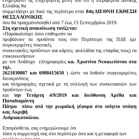
ενημερώνει τις επιχειρήσεις μέλη του ότι η Περιφέρεια Δυτικής
Ελλάδας θα
συμμετάσχει με δικό της περίπτερο στην
84η ΔΙΕΘΝΗ ΕΚΘΕΣΗ
ΘΕΣΣΑΛΟΝΙΚΗΣ
που θα πραγματοποιηθεί από 7 έως 15 Σεπτεμβρίου 2019.
Στη σχετική ανακοίνωση τονίζεται:
«Παρακαλούμε όσοι επιθυμούν να
προβάλουν τα προϊόντα τους στο Περίπτερο της ΠΔΕ (με
συγκεκριμένες ποιοτικές
συσκευασίες προϊόντων και κάρτες- φυλλάδια της εταιρίας τους) να
επικοινωνήσουν
με τον Ανάδοχο (πληροφορίες
κα. Χριστίνα Νεοφωτίστου στα
τηλ.
2621030087 και 6988415650
) ώστε να δοθούν συγκεκριμένες
διευκρινίσεις
και πληροφορίες σχετικά με τη συλλογή των συσκευασιών των
προϊόντων έως
και
την Τετάρτη 4/9/2019 και διεύθυνση Αρέθα και
Παπαδιαμάντη
Πάτρα πίσω από την ρωμαϊκή γέφυρα στο ισόγειο υπόψη
κας Ακριβή
Ανδριακοπούλου.
Επιπρόσθετα, σας ενημερώνουμε ότι
τόσο η συμμετοχή σας στο περίπτερο όσο και η μεταφορά των