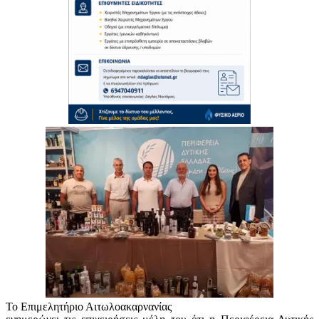
Το Επιμελητήριο Αιτωλοακαρνανίας