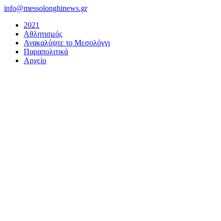
Μετάβαση
info@messolonghinews.gr
στο
2021
περιεχόμενο
Αθλητισμός
Ανακαλύψτε το Μεσολόγγι
Παραπολιτικά
Αρχείο