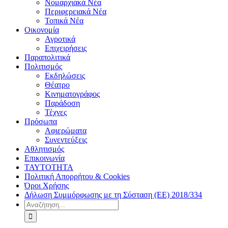
Νομαρχιακά Νέα
Περιφερειακά Νέα
Τοπικά Νέα
Οικονομία
Αγροτικά
Επιχειρήσεις
Παραπολιτικά
Πολιτισμός
Εκδηλώσεις
Θέατρο
Κινηματογράφος
Παράδοση
Τέχνες
Πρόσωπα
Αφιερώματα
Συνεντεύξεις
Αθλητισμός
Επικοινωνία
ΤΑΥΤΟΤΗΤΑ
Πολιτική Απορρήτου & Cookies
Όροι Χρήσης
Δήλωση Συμμόρφωσης με τη Σύσταση (ΕΕ) 2018/334
Αναζήτηση
για: