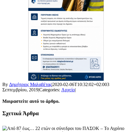
By
Δημήτριος Μαλαβέτας
|
2020-02-06T10:32:02+02:00
3
Σεπτεμβρίου, 2019
|
Categories:
Αρχείο
|
Μοιραστείτε αυτό το άρθρο.
Facebook
X
LinkedIn
WhatsApp
Email
Σχετικά Άρθρα