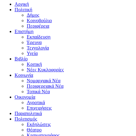
Αρχική
Πολιτική
Δήμος
Κοινοβούλιο
Περιφέρεια
Επιστήμη
Εκπαίδευση
Έρευνα
Τεχνολογία
Υγεία
Βιβλίο
Κριτική
Νέες Κυκλοφορίες
Κοινωνία
Νομαρχιακά Νέα
Περιφερειακά Νέα
Τοπικά Νέα
Οικονομία
Αγροτικά
Επιχειρήσεις
Παραπολιτικά
Πολιτισμός
Εκδηλώσεις
Θέατρο
Κινηματογράφος