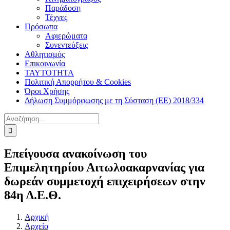
Παράδοση
Τέχνες
Πρόσωπα
Αφιερώματα
Συνεντεύξεις
Αθλητισμός
Επικοινωνία
ΤΑΥΤΟΤΗΤΑ
Πολιτική Απορρήτου & Cookies
Όροι Χρήσης
Δήλωση Συμμόρφωσης με τη Σύσταση (ΕΕ) 2018/334
Αναζήτηση
για:
Επείγουσα ανακοίνωση του
Επιμελητηρίου Αιτωλοακαρνανίας για
δωρεάν συμμετοχή επιχειρήσεων στην
84η Δ.Ε.Θ.
Αρχική
Αρχείο