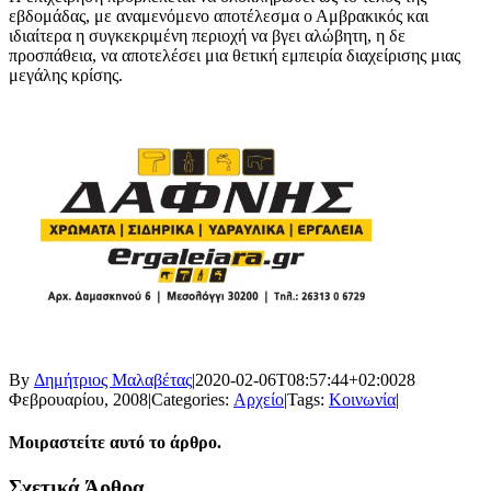
εβδομάδας, με αναμενόμενο αποτέλεσμα ο Αμβρακικός και
ιδιαίτερα η συγκεκριμένη περιοχή να βγει αλώβητη, η δε
προσπάθεια, να αποτελέσει μια θετική εμπειρία διαχείρισης μιας
μεγάλης κρίσης.
By
Δημήτριος Μαλαβέτας
|
2020-02-06T08:57:44+02:00
28
Φεβρουαρίου, 2008
|
Categories:
Αρχείο
|
Tags:
Κοινωνία
|
Μοιραστείτε αυτό το άρθρο.
Facebook
X
LinkedIn
WhatsApp
Email
Σχετικά Άρθρα