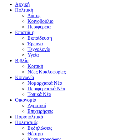
Αρχική
Πολιτική
Δήμος
Κοινοβούλιο
Περιφέρεια
Επιστήμη
Εκπαίδευση
Έρευνα
Τεχνολογία
Υγεία
Βιβλίο
Κριτική
Νέες Κυκλοφορίες
Κοινωνία
Νομαρχιακά Νέα
Περιφερειακά Νέα
Τοπικά Νέα
Οικονομία
Αγροτικά
Επιχειρήσεις
Παραπολιτικά
Πολιτισμός
Εκδηλώσεις
Θέατρο
Κινηματογράφος