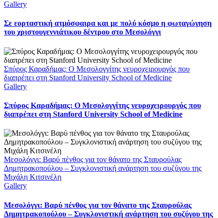
Gallery
Σε εορταστική ατμόσφαιρα και με πολύ κόσμο η φωταγώγηση
του χριστουγεννιάτικου δέντρου στο Μεσολόγγι
Σπύρος Καραδήμας: Ο Μεσολογγίτης νευροχειρουργός που
διαπρέπει στη Stanford University School of Medicine
Gallery
Σπύρος Καραδήμας: Ο Μεσολογγίτης νευροχειρουργός που
διαπρέπει στη Stanford University School of Medicine
Μεσολόγγι: Βαρύ πένθος για τον θάνατο της Σταυρούλας
Δημητρακοπούλου – Συγκλονιστική ανάρτηση του συζύγου της
Μιχάλη Κιτσινέλη
Gallery
Μεσολόγγι: Βαρύ πένθος για τον θάνατο της Σταυρούλας
Δημητρακοπούλου – Συγκλονιστική ανάρτηση του συζύγου της