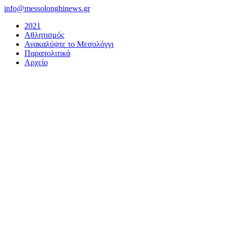
Μετάβαση
info@messolonghinews.gr
στο
2021
περιεχόμενο
Αθλητισμός
Ανακαλύψτε το Μεσολόγγι
Παραπολιτικά
Αρχείο