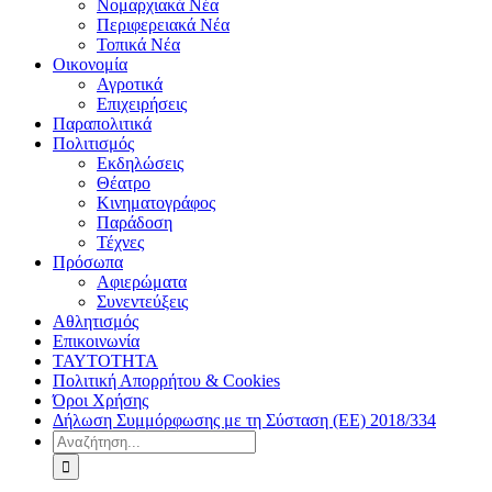
Νομαρχιακά Νέα
Περιφερειακά Νέα
Τοπικά Νέα
Οικονομία
Αγροτικά
Επιχειρήσεις
Παραπολιτικά
Πολιτισμός
Εκδηλώσεις
Θέατρο
Κινηματογράφος
Παράδοση
Τέχνες
Πρόσωπα
Αφιερώματα
Συνεντεύξεις
Αθλητισμός
Επικοινωνία
ΤΑΥΤΟΤΗΤΑ
Πολιτική Απορρήτου & Cookies
Όροι Χρήσης
Δήλωση Συμμόρφωσης με τη Σύσταση (ΕΕ) 2018/334
Αναζήτηση
για: