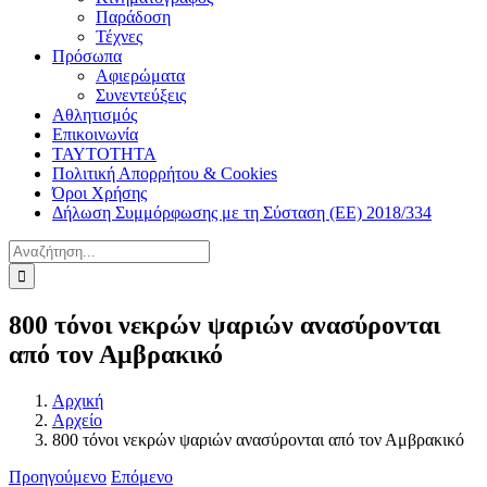
Παράδοση
Τέχνες
Πρόσωπα
Αφιερώματα
Συνεντεύξεις
Αθλητισμός
Επικοινωνία
ΤΑΥΤΟΤΗΤΑ
Πολιτική Απορρήτου & Cookies
Όροι Χρήσης
Δήλωση Συμμόρφωσης με τη Σύσταση (ΕΕ) 2018/334
Αναζήτηση
για:
800 τόνοι νεκρών ψαριών ανασύρονται
από τον Αμβρακικό
Αρχική
Αρχείο
800 τόνοι νεκρών ψαριών ανασύρονται από τον Αμβρακικό
Προηγούμενο
Επόμενο