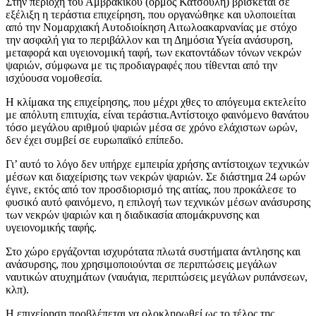
Στην περιοχή του Αμβρακικού (όρμος Κατσούλη) βρίσκεται σε
εξέλιξη η τεράστια επιχείρηση, που οργανώθηκε και υλοποιείται
από την Νομαρχιακή Αυτοδιοίκηση Αιτωλοακαρνανίας με στόχο
την ασφαλή για το περιβάλλον και τη Δημόσια Υγεία ανάσυρση,
μεταφορά και υγειονομική ταφή, των εκατοντάδων τόνων νεκρών
ψαριών, σύμφωνα με τις προδιαγραφές που τίθενται από την
ισχύουσα νομοθεσία.
Η κλίμακα της επιχείρησης, που μέχρι χθες το απόγευμα εκτελείτο
με απόλυτη επιτυχία, είναι τεράστια.Αντίστοιχο φαινόμενο θανάτου
τόσο μεγάλου αριθμού ψαριών μέσα σε χρόνο ελάχιστων ωρών,
δεν έχει συμβεί σε ευρωπαϊκό επίπεδο.
Γι’ αυτό το λόγο δεν υπήρχε εμπειρία χρήσης αντίστοιχων τεχνικών
μέσων και διαχείρισης των νεκρών ψαριών. Σε διάστημα 24 ωρών
έγινε, εκτός από τον προσδιορισμό της αιτίας, που προκάλεσε το
φυσικό αυτό φαινόμενο, η επιλογή των τεχνικών μέσων ανάσυρσης
των νεκρών ψαριών και η διαδικασία απομάκρυνσης και
υγειονομικής ταφής.
Στο χώρο εργάζονται ισχυρότατα πλωτά συστήματα άντλησης και
ανάσυρσης, που χρησιμοποιούνται σε περιπτώσεις μεγάλων
ναυτικών ατυχημάτων (ναυάγια, περιπτώσεις μεγάλων ρυπάνσεων,
κλπ).
Η επιχείρηση προβλέπεται να ολοκληρωθεί ως το τέλος της