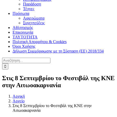
Παράδοση
Τέχνες
Πρόσωπα
Αφιερώματα
Συνεντεύξεις
Αθλητισμός
Επικοινωνία
ΤΑΥΤΟΤΗΤΑ
Πολιτική Απορρήτου & Cookies
Όροι Χρήσης
Δήλωση Συμμόρφωσης με τη Σύσταση (ΕΕ) 2018/334
Αναζήτηση
για:
Στις 8 Σεπτεμβρίου το Φεστιβάλ της ΚΝΕ
στην Αιτωοακαρνανία
Αρχική
Αρχείο
Στις 8 Σεπτεμβρίου το Φεστιβάλ της ΚΝΕ στην
Αιτωοακαρνανία