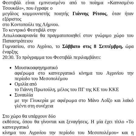
Φεστιβάλ είναι εμπνευσμένο από το ποίημα «Καπνισμένο
Τσουκάλι», που έγραψε ο
μεγάλος κομμουνιστής ποιητής
Γιάννης Ρίτσος
, όταν ήταν
εξόριστος
στο Κοντοπούλι της Λήμνου.
Το κεντρικό Φεστιβάλ στην
Αιτωλοακαρνανία θα πραγματοποιηθεί στον γνώριμο χώρο του
Παπαστράτειου
Γυμνασίου, στο Αγρίνιο, το
Σάββατο
στις 8 Σεπτέμβρη
,
ώρα
έναρξης
20:30. Το πρόγραμμα του Φεστιβάλ περιλαμβάνει:
Μουσικοαφηγηματικό
αφιέρωμα στο καπνεργατικό κίνημα του Αγρινίου την
περίοδο του Μεσοπολέμου
Ομιλία από
το Γιάννη Πρωτούλη, μέλος του ΠΓ της ΚΕ του ΚΚΕ
Συναυλία
με την Γλυκερία με αφιέρωμα στο Μάνο Λοΐζο και λαϊκό
γλέντι στη συνέχεια
Στο χώρο θα υπάρχουν δύο
εκθέσεις, όπου θα γίνονται και ξεναγήσεις. Η μία έχει τίτλο «Το
καπνεργατικό
κίνημα του Αγρινίου την περίοδο του Μεσοπολέμου» και η