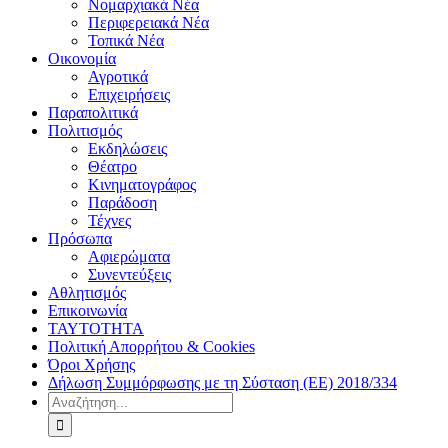
Νομαρχιακά Νέα
Περιφερειακά Νέα
Τοπικά Νέα
Οικονομία
Αγροτικά
Επιχειρήσεις
Παραπολιτικά
Πολιτισμός
Εκδηλώσεις
Θέατρο
Κινηματογράφος
Παράδοση
Τέχνες
Πρόσωπα
Αφιερώματα
Συνεντεύξεις
Αθλητισμός
Επικοινωνία
ΤΑΥΤΟΤΗΤΑ
Πολιτική Απορρήτου & Cookies
Όροι Χρήσης
Δήλωση Συμμόρφωσης με τη Σύσταση (ΕΕ) 2018/334
Αναζήτηση
για: