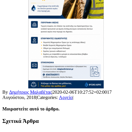
By
Δημήτριος Μαλαβέτας
|
2020-02-06T10:27:52+02:00
17
Αυγούστου, 2018
|
Categories:
Αρχείο
|
Μοιραστείτε αυτό το άρθρο.
Facebook
X
LinkedIn
WhatsApp
Email
Σχετικά Άρθρα