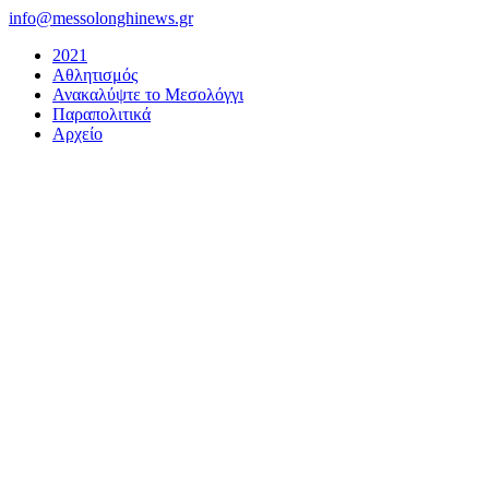
Μετάβαση
info@messolonghinews.gr
στο
2021
περιεχόμενο
Αθλητισμός
Ανακαλύψτε το Μεσολόγγι
Παραπολιτικά
Αρχείο