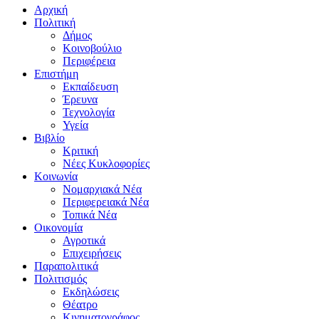
Αρχική
Πολιτική
Δήμος
Κοινοβούλιο
Περιφέρεια
Επιστήμη
Εκπαίδευση
Έρευνα
Τεχνολογία
Υγεία
Βιβλίο
Κριτική
Νέες Κυκλοφορίες
Κοινωνία
Νομαρχιακά Νέα
Περιφερειακά Νέα
Τοπικά Νέα
Οικονομία
Αγροτικά
Επιχειρήσεις
Παραπολιτικά
Πολιτισμός
Εκδηλώσεις
Θέατρο
Κινηματογράφος