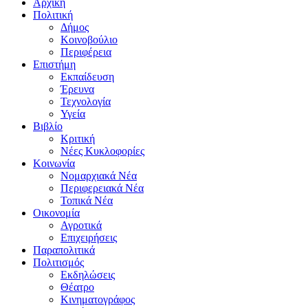
Αρχική
Πολιτική
Δήμος
Κοινοβούλιο
Περιφέρεια
Επιστήμη
Εκπαίδευση
Έρευνα
Τεχνολογία
Υγεία
Βιβλίο
Κριτική
Νέες Κυκλοφορίες
Κοινωνία
Νομαρχιακά Νέα
Περιφερειακά Νέα
Τοπικά Νέα
Οικονομία
Αγροτικά
Επιχειρήσεις
Παραπολιτικά
Πολιτισμός
Εκδηλώσεις
Θέατρο
Κινηματογράφος