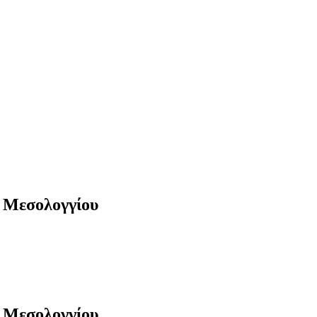
α Μεσολογγίου
α Μεσολογγίου