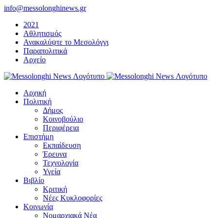
Μετάβαση
info@messolonghinews.gr
στο
2021
περιεχόμενο
Αθλητισμός
Ανακαλύψτε το Μεσολόγγι
Παραπολιτικά
Αρχείο
Αρχική
Πολιτική
Δήμος
Κοινοβούλιο
Περιφέρεια
Επιστήμη
Εκπαίδευση
Έρευνα
Τεχνολογία
Υγεία
Βιβλίο
Κριτική
Νέες Κυκλοφορίες
Κοινωνία
Νομαρχιακά Νέα