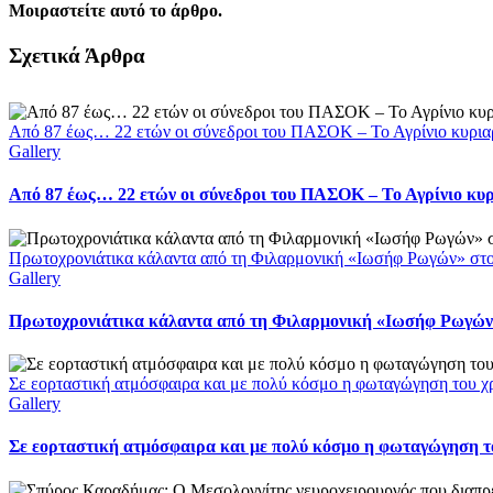
Μοιραστείτε αυτό το άρθρο.
Facebook
X
LinkedIn
WhatsApp
Email
Σχετικά Άρθρα
Από 87 έως… 22 ετών οι σύνεδροι του ΠΑΣΟΚ – Το Αγρίνιο κυρια
Gallery
Από 87 έως… 22 ετών οι σύνεδροι του ΠΑΣΟΚ – Το Αγρίνιο κυ
Πρωτοχρονιάτικα κάλαντα από τη Φιλαρμονική «Ιωσήφ Ρωγών» στ
Gallery
Πρωτοχρονιάτικα κάλαντα από τη Φιλαρμονική «Ιωσήφ Ρωγών»
Σε εορταστική ατμόσφαιρα και με πολύ κόσμο η φωταγώγηση του χ
Gallery
Σε εορταστική ατμόσφαιρα και με πολύ κόσμο η φωταγώγηση το