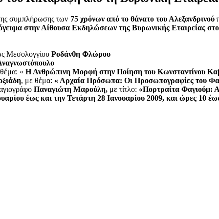
 της συμπλήρωσης των
75 χρόνων από το θάνατο του Αλεξανδρινού
 απόγευμα στην Αίθουσα Εκδηλώσεων της Βυρωνικής Εταιρείας σ
εως Μεσολογγίου
Ροδάνθη Φλώρου
Αναγνωστόπουλο
 θέμα: «
Η Ανθρώπινη Μορφή στην Ποίηση του Κωνσταντίνου Κ
οξιάδη
, με θέμα:
« Αρχαία Πρόσωπα: Οι Προσωπογραφίες του Φα
-αγιογράφο
Παναγιώτη Μαρούλη,
με τίτλο:
«Πορτραίτα Φαγιούμ: Α
αρίου έως και την Τετάρτη 28 Ιανουαρίου 2009, και ώρες 10 έως 