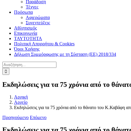
Παράδοση
Τέχνες
Πρόσωπα
Αφιερώματα
Συνεντεύξεις
Αθλητισμός
Επικοινωνία
ΤΑΥΤΟΤΗΤΑ
Πολιτική Απορρήτου & Cookies
Όροι Χρήσης
Δήλωση Συμμόρφωσης με τη Σύσταση (ΕΕ) 2018/334
Αναζήτηση
για:
Εκδηλώσεις για τα 75 χρόνια από το θάν
Αρχική
Αρχείο
Εκδηλώσεις για τα 75 χρόνια από το θάνατο του Κ.Καβάφη α
Προηγούμενο
Επόμενο
Εκδηλώσεις για τα 75 χρόνια από το θάν