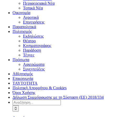
Περιφερειακά Νέα
Τοπικά Νέα
Οικονομία
Αγροτικά
Επιχειρήσεις
Παραπολιτικά
Πολιτισμός
Εκδηλώσεις
Θέατρο
Κινηματογράφος
Παράδοση
Τέχνες
Πρόσωπα
Αφιερώματα
Συνεντεύξεις
Αθλητισμός
Επικοινωνία
ΤΑΥΤΟΤΗΤΑ
Πολιτική Απορρήτου & Cookies
Όροι Χρήσης
Δήλωση Συμμόρφωσης με τη Σύσταση (ΕΕ) 2018/334
Αναζήτηση
για: