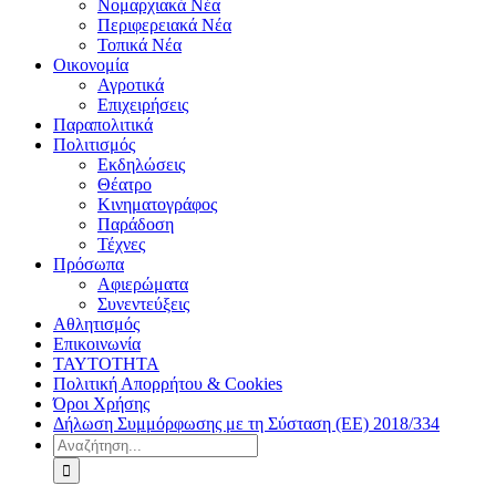
Νομαρχιακά Νέα
Περιφερειακά Νέα
Τοπικά Νέα
Οικονομία
Αγροτικά
Επιχειρήσεις
Παραπολιτικά
Πολιτισμός
Εκδηλώσεις
Θέατρο
Κινηματογράφος
Παράδοση
Τέχνες
Πρόσωπα
Αφιερώματα
Συνεντεύξεις
Αθλητισμός
Επικοινωνία
ΤΑΥΤΟΤΗΤΑ
Πολιτική Απορρήτου & Cookies
Όροι Χρήσης
Δήλωση Συμμόρφωσης με τη Σύσταση (ΕΕ) 2018/334
Αναζήτηση
για: