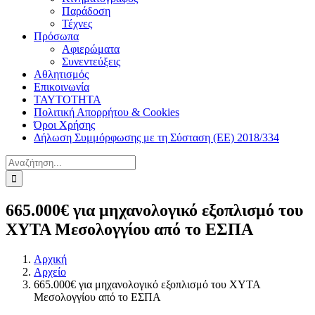
Παράδοση
Τέχνες
Πρόσωπα
Αφιερώματα
Συνεντεύξεις
Αθλητισμός
Επικοινωνία
ΤΑΥΤΟΤΗΤΑ
Πολιτική Απορρήτου & Cookies
Όροι Χρήσης
Δήλωση Συμμόρφωσης με τη Σύσταση (ΕΕ) 2018/334
Αναζήτηση
για:
665.000€ για μηχανολογικό εξοπλισμό του
ΧΥΤΑ Μεσολογγίου από το ΕΣΠΑ
Αρχική
Αρχείο
665.000€ για μηχανολογικό εξοπλισμό του ΧΥΤΑ
Μεσολογγίου από το ΕΣΠΑ