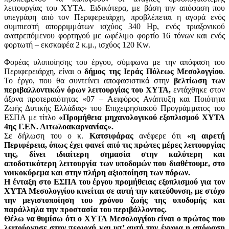
λειτουργίας του ΧΥΤΑ. Ειδικότερα, με βάση την απόφαση που
υπεγράφη από τον Περιφερειάρχη, προβλέπεται η αγορά ενός
συμπιεστή απορριμμάτων ισχύος 340 Hp, ενός τριαξονικού
ανατρεπόμενου φορτηγού με ωφέλιμο φορτίο 16 τόνων και ενός
φορτωτή – εκσκαφέα 2 κ.μ., ισχύος 120 Kw.
Φορέας υλοποίησης του έργου, σύμφωνα με την απόφαση του
Περιφερειάρχη, είναι ο
δήμος της Ιεράς Πόλεως Μεσολογγίου
.
Το έργο, που θα συντείνει αποφασιστικά στην
βελτίωση των
περιβαλλοντικών όρων λειτουργίας του ΧΥΤΑ,
εντάχθηκε στον
άξονα προτεραιότητας «07 – Αειφόρος Ανάπτυξη και Ποιότητα
Ζωής Δυτικής Ελλάδας» του Επιχειρησιακού Προγράμματος του
ΕΣΠΑ με τίτλο
«Προμήθεια μηχανολογικού εξοπλισμού ΧΥΤΑ
4ης Γ.ΕΝ. Αιτωλοακαρνανίας».
Σε δήλωση του ο κ.
Κατσιφάρας
ανέφερε ότι
«η αιρετή
Περιφέρεια, όπως έχει φανεί από τις πρώτες μέρες λειτουργίας
της, δίνει ιδιαίτερη σημασία στην καλύτερη και
αποδοτικότερη λειτουργία των υποδομών που διαθέτουμε, στο
νοικοκύρεμα και στην πλήρη αξιοποίηση των πόρων.
Η ένταξη στο ΕΣΠΑ του έργου προμήθειας εξοπλισμού για τον
ΧΥΤΑ Μεσολογγίου κινείται σε αυτή την κατεύθυνση, με στόχο
την μεγιστοποίηση του χρόνου ζωής της υποδομής και
παράλληλα την προστασία του περιβάλλοντος.
Θέλω να θυμίσω ότι ο ΧΥΤΑ Μεσολογγίου είναι ο πρώτος που
λειτούργησε στην περιοχή και υπ’ αυτή την έννοια η απόφαση