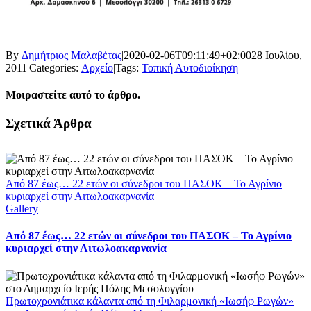
By
Δημήτριος Μαλαβέτας
|
2020-02-06T09:11:49+02:00
28 Ιουλίου,
2011
|
Categories:
Αρχείο
|
Tags:
Τοπική Αυτοδιοίκηση
|
Μοιραστείτε αυτό το άρθρο.
Facebook
X
LinkedIn
WhatsApp
Email
Σχετικά Άρθρα
Από 87 έως… 22 ετών οι σύνεδροι του ΠΑΣΟΚ – Το Αγρίνιο
κυριαρχεί στην Αιτωλοακαρνανία
Gallery
Από 87 έως… 22 ετών οι σύνεδροι του ΠΑΣΟΚ – Το Αγρίνιο
κυριαρχεί στην Αιτωλοακαρνανία
Πρωτοχρονιάτικα κάλαντα από τη Φιλαρμονική «Ιωσήφ Ρωγών»