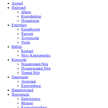
Αρχική
Πολιτική
Δήμος
Κοινοβούλιο
Περιφέρεια
Επιστήμη
Εκπαίδευση
Έρευνα
Τεχνολογία
Υγεία
Βιβλίο
Κριτική
Νέες Κυκλοφορίες
Κοινωνία
Νομαρχιακά Νέα
Περιφερειακά Νέα
Τοπικά Νέα
Οικονομία
Αγροτικά
Επιχειρήσεις
Παραπολιτικά
Πολιτισμός
Εκδηλώσεις
Θέατρο
Κινηματογράφος