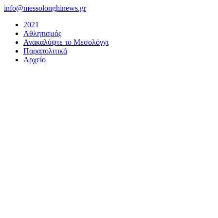
Μετάβαση
info@messolonghinews.gr
στο
2021
περιεχόμενο
Αθλητισμός
Ανακαλύψτε το Μεσολόγγι
Παραπολιτικά
Αρχείο