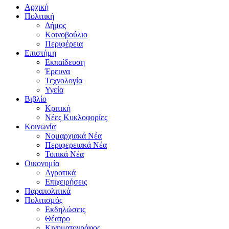
Αρχική
Πολιτική
Δήμος
Κοινοβούλιο
Περιφέρεια
Επιστήμη
Εκπαίδευση
Έρευνα
Τεχνολογία
Υγεία
Βιβλίο
Κριτική
Νέες Κυκλοφορίες
Κοινωνία
Νομαρχιακά Νέα
Περιφερειακά Νέα
Τοπικά Νέα
Οικονομία
Αγροτικά
Επιχειρήσεις
Παραπολιτικά
Πολιτισμός
Εκδηλώσεις
Θέατρο
Κινηματογράφος