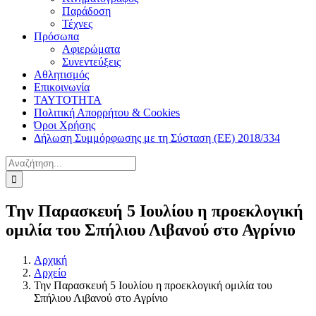
Παράδοση
Τέχνες
Πρόσωπα
Αφιερώματα
Συνεντεύξεις
Αθλητισμός
Επικοινωνία
ΤΑΥΤΟΤΗΤΑ
Πολιτική Απορρήτου & Cookies
Όροι Χρήσης
Δήλωση Συμμόρφωσης με τη Σύσταση (ΕΕ) 2018/334
Αναζήτηση
για:
Την Παρασκευή 5 Ιουλίου η προεκλογική
ομιλία του Σπήλιου Λιβανού στο Αγρίνιο
Αρχική
Αρχείο
Την Παρασκευή 5 Ιουλίου η προεκλογική ομιλία του
Σπήλιου Λιβανού στο Αγρίνιο