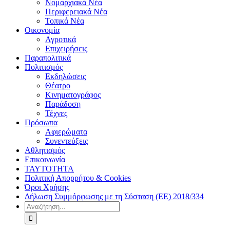
Νομαρχιακά Νέα
Περιφερειακά Νέα
Τοπικά Νέα
Οικονομία
Αγροτικά
Επιχειρήσεις
Παραπολιτικά
Πολιτισμός
Εκδηλώσεις
Θέατρο
Κινηματογράφος
Παράδοση
Τέχνες
Πρόσωπα
Αφιερώματα
Συνεντεύξεις
Αθλητισμός
Επικοινωνία
ΤΑΥΤΟΤΗΤΑ
Πολιτική Απορρήτου & Cookies
Όροι Χρήσης
Δήλωση Συμμόρφωσης με τη Σύσταση (ΕΕ) 2018/334
Αναζήτηση
για: