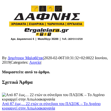
By
Δημήτριος Μαλαβέτας
|
2020-02-06T10:31:32+02:00
22 Ιουνίου,
2019
|
Categories:
Αρχείο
|
Μοιραστείτε αυτό το άρθρο.
Facebook
X
LinkedIn
WhatsApp
Email
Σχετικά Άρθρα
Από 87 έως… 22 ετών οι σύνεδροι του ΠΑΣΟΚ – Το Αγρίνιο
κυριαρχεί στην Αιτωλοακαρνανία