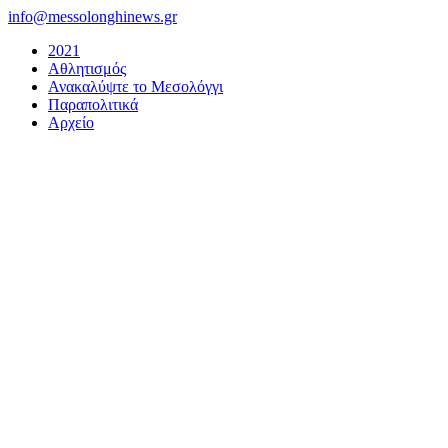
Μετάβαση
info@messolonghinews.gr
στο
2021
περιεχόμενο
Αθλητισμός
Ανακαλύψτε το Μεσολόγγι
Παραπολιτικά
Αρχείο