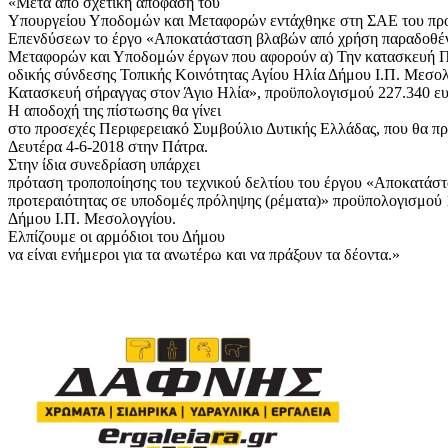
«Μετά από σχετική απόφαση του
Υπουργείου Υποδομών και Μεταφορών εντάχθηκε στη ΣΑΕ του πρ
Επενδύσεων το έργο «Αποκατάσταση βλαβών από χρήση παραδοθέν
Μεταφορών και Υποδομών έργων που αφορούν α) Την κατασκευή Π
οδικής σύνδεσης Τοπικής Κοινότητας Αγίου Ηλία Δήμου Ι.Π. Μεσολ
Κατασκευή σήραγγας στον Άγιο Ηλία», προϋπολογισμού 227.340 ε
Η αποδοχή της πίστωσης θα γίνει
στο προσεχές Περιφερειακό Συμβούλιο Δυτικής Ελλάδας, που θα πρ
Δευτέρα 4-6-2018 στην Πάτρα.
Στην ίδια συνεδρίαση υπάρχει
πρόταση τροποποίησης του τεχνικού δελτίου του έργου «Αποκατάσ
προτεραιότητας σε υποδομές πρόληψης (ρέματα)» προϋπολογισμού 
Δήμου Ι.Π. Μεσολογγίου.
Ελπίζουμε οι αρμόδιοι του Δήμου
να είναι ενήμεροι για τα ανωτέρω και να πράξουν τα δέοντα.»