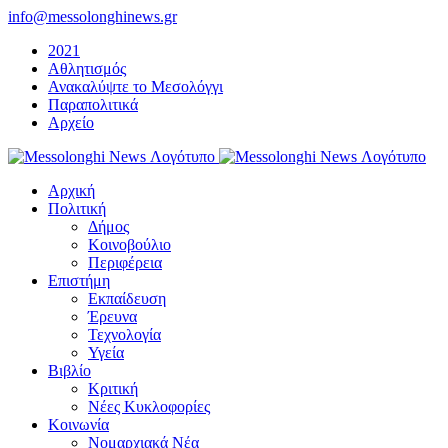
Μετάβαση
info@messolonghinews.gr
στο
2021
περιεχόμενο
Αθλητισμός
Ανακαλύψτε το Μεσολόγγι
Παραπολιτικά
Αρχείο
Αρχική
Πολιτική
Δήμος
Κοινοβούλιο
Περιφέρεια
Επιστήμη
Εκπαίδευση
Έρευνα
Τεχνολογία
Υγεία
Βιβλίο
Κριτική
Νέες Κυκλοφορίες
Κοινωνία
Νομαρχιακά Νέα