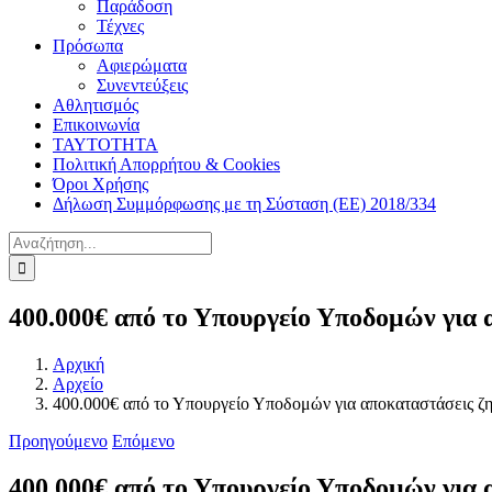
Παράδοση
Τέχνες
Πρόσωπα
Αφιερώματα
Συνεντεύξεις
Αθλητισμός
Επικοινωνία
ΤΑΥΤΟΤΗΤΑ
Πολιτική Απορρήτου & Cookies
Όροι Χρήσης
Δήλωση Συμμόρφωσης με τη Σύσταση (ΕΕ) 2018/334
Αναζήτηση
για:
400.000€ από το Υπουργείο Υποδομών για 
Αρχική
Αρχείο
400.000€ από το Υπουργείο Υποδομών για αποκαταστάσεις ζη
Προηγούμενο
Επόμενο
400.000€ από το Υπουργείο Υποδομών για 