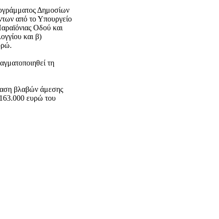
ογράμματος Δημοσίων
των από το Υπουργείο
αραϊόνιας Οδού και
ογγίου και β)
υρώ.
αγματοποιηθεί τη
ταση βλαβών άμεσης
163.000 ευρώ του