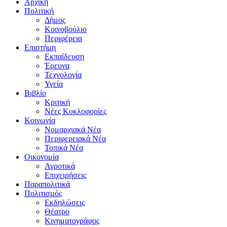
Αρχική
Πολιτική
Δήμος
Κοινοβούλιο
Περιφέρεια
Επιστήμη
Εκπαίδευση
Έρευνα
Τεχνολογία
Υγεία
Βιβλίο
Κριτική
Νέες Κυκλοφορίες
Κοινωνία
Νομαρχιακά Νέα
Περιφερειακά Νέα
Τοπικά Νέα
Οικονομία
Αγροτικά
Επιχειρήσεις
Παραπολιτικά
Πολιτισμός
Εκδηλώσεις
Θέατρο
Κινηματογράφος