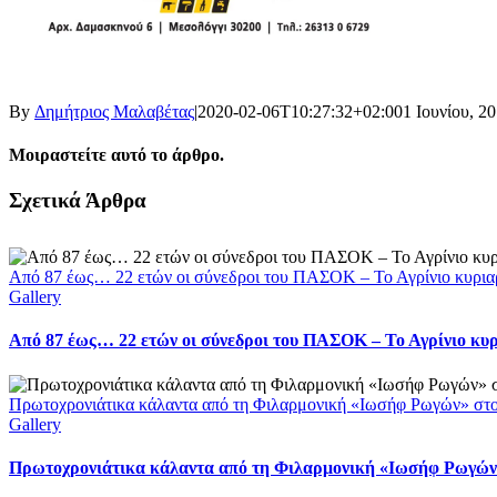
By
Δημήτριος Μαλαβέτας
|
2020-02-06T10:27:32+02:00
1 Ιουνίου, 2
Μοιραστείτε αυτό το άρθρο.
Facebook
X
LinkedIn
WhatsApp
Email
Σχετικά Άρθρα
Από 87 έως… 22 ετών οι σύνεδροι του ΠΑΣΟΚ – Το Αγρίνιο κυρια
Gallery
Από 87 έως… 22 ετών οι σύνεδροι του ΠΑΣΟΚ – Το Αγρίνιο κυ
Πρωτοχρονιάτικα κάλαντα από τη Φιλαρμονική «Ιωσήφ Ρωγών» στ
Gallery
Πρωτοχρονιάτικα κάλαντα από τη Φιλαρμονική «Ιωσήφ Ρωγών»