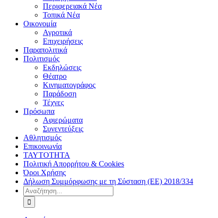
Περιφερειακά Νέα
Τοπικά Νέα
Οικονομία
Αγροτικά
Επιχειρήσεις
Παραπολιτικά
Πολιτισμός
Εκδηλώσεις
Θέατρο
Κινηματογράφος
Παράδοση
Τέχνες
Πρόσωπα
Αφιερώματα
Συνεντεύξεις
Αθλητισμός
Επικοινωνία
ΤΑΥΤΟΤΗΤΑ
Πολιτική Απορρήτου & Cookies
Όροι Χρήσης
Δήλωση Συμμόρφωσης με τη Σύσταση (ΕΕ) 2018/334
Αναζήτηση
για: