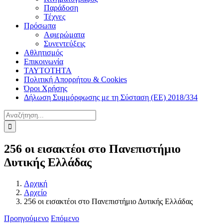
Παράδοση
Τέχνες
Πρόσωπα
Αφιερώματα
Συνεντεύξεις
Αθλητισμός
Επικοινωνία
ΤΑΥΤΟΤΗΤΑ
Πολιτική Απορρήτου & Cookies
Όροι Χρήσης
Δήλωση Συμμόρφωσης με τη Σύσταση (ΕΕ) 2018/334
Αναζήτηση
για:
256 οι εισακτέοι στο Πανεπιστήμιο
Δυτικής Ελλάδας
Αρχική
Αρχείο
256 οι εισακτέοι στο Πανεπιστήμιο Δυτικής Ελλάδας
Προηγούμενο
Επόμενο