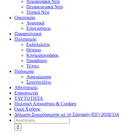
Νομαρχιακά Νέα
Περιφερειακά Νέα
Τοπικά Νέα
Οικονομία
Αγροτικά
Επιχειρήσεις
Παραπολιτικά
Πολιτισμός
Εκδηλώσεις
Θέατρο
Κινηματογράφος
Παράδοση
Τέχνες
Πρόσωπα
Αφιερώματα
Συνεντεύξεις
Αθλητισμός
Επικοινωνία
ΤΑΥΤΟΤΗΤΑ
Πολιτική Απορρήτου & Cookies
Όροι Χρήσης
Δήλωση Συμμόρφωσης με τη Σύσταση (ΕΕ) 2018/334
Αναζήτηση
για: