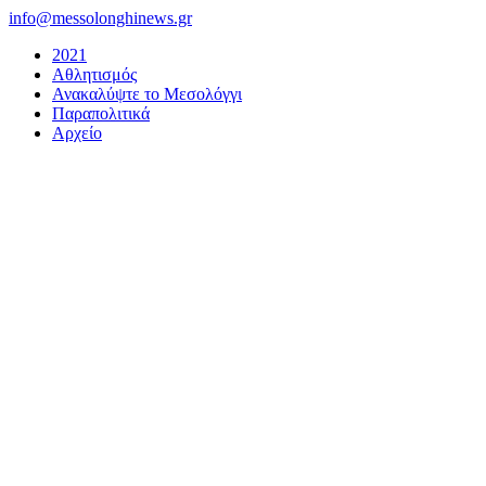
Μετάβαση
info@messolonghinews.gr
στο
2021
περιεχόμενο
Αθλητισμός
Ανακαλύψτε το Μεσολόγγι
Παραπολιτικά
Αρχείο