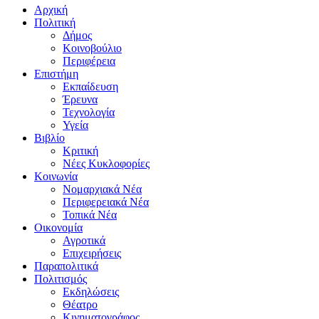
Αρχική
Πολιτική
Δήμος
Κοινοβούλιο
Περιφέρεια
Επιστήμη
Εκπαίδευση
Έρευνα
Τεχνολογία
Υγεία
Βιβλίο
Κριτική
Νέες Κυκλοφορίες
Κοινωνία
Νομαρχιακά Νέα
Περιφερειακά Νέα
Τοπικά Νέα
Οικονομία
Αγροτικά
Επιχειρήσεις
Παραπολιτικά
Πολιτισμός
Εκδηλώσεις
Θέατρο
Κινηματογράφος