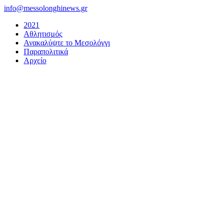
Μετάβαση
info@messolonghinews.gr
στο
2021
περιεχόμενο
Αθλητισμός
Ανακαλύψτε το Μεσολόγγι
Παραπολιτικά
Αρχείο