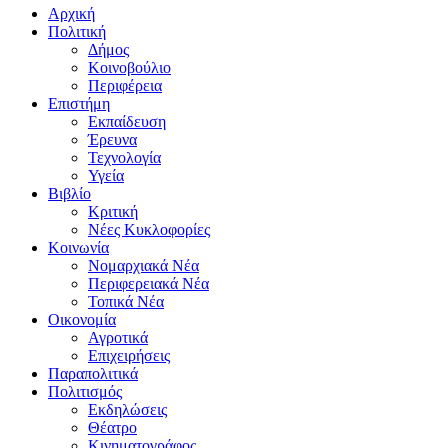
Αρχική
Πολιτική
Δήμος
Κοινοβούλιο
Περιφέρεια
Επιστήμη
Εκπαίδευση
Έρευνα
Τεχνολογία
Υγεία
Βιβλίο
Κριτική
Νέες Κυκλοφορίες
Κοινωνία
Νομαρχιακά Νέα
Περιφερειακά Νέα
Τοπικά Νέα
Οικονομία
Αγροτικά
Επιχειρήσεις
Παραπολιτικά
Πολιτισμός
Εκδηλώσεις
Θέατρο
Κινηματογράφος