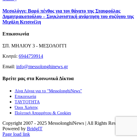
Μεσολόγγι: Βαρύ πένθος για τον θάνατο της Σταυρούλας
Δημητρακοπούλου – Συγκλονιστική ανάρτηση του συζύγου της
Μιχάλη Κιτσινέλη
Επικοινωνία
ΣΠ. ΜΗΛΙΟΥ 3 - ΜΕΣΟΛΟΓΓΙ
Κινητό:
6944759914
Email:
info@messolonghinews.gr
Βρείτε μας στα Κοινωνικά Δίκτυα
Λίγα Λόγια για το “MessolonghiNews”
Επικοινωνία
ΤΑΥΤΟΤΗΤΑ
Όροι Χρήσης
Πολιτική Απορρήτου & Cookies
Copyright 2007 - 2025 MessolonghiNews | All Rights Reserved |
Powered by
BridgIT
YouTube
Facebook
Instagram
Page load link