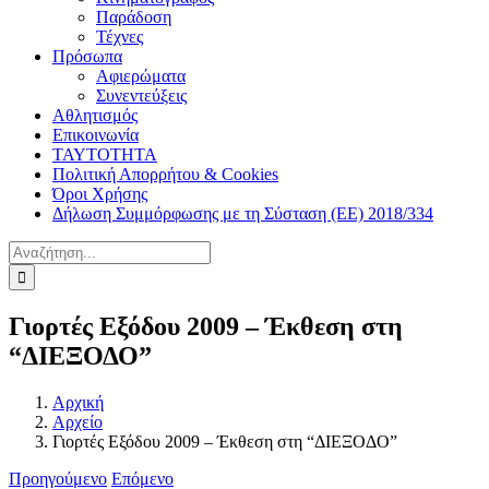
Παράδοση
Τέχνες
Πρόσωπα
Αφιερώματα
Συνεντεύξεις
Αθλητισμός
Επικοινωνία
ΤΑΥΤΟΤΗΤΑ
Πολιτική Απορρήτου & Cookies
Όροι Χρήσης
Δήλωση Συμμόρφωσης με τη Σύσταση (ΕΕ) 2018/334
Αναζήτηση
για:
Γιορτές Εξόδου 2009 – Έκθεση στη
“ΔΙΕΞΟΔΟ”
Αρχική
Αρχείο
Γιορτές Εξόδου 2009 – Έκθεση στη “ΔΙΕΞΟΔΟ”
Προηγούμενο
Επόμενο