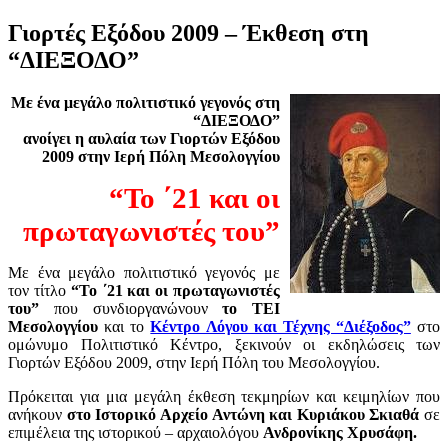
Γιορτές Εξόδου 2009 – Έκθεση στη
“ΔΙΕΞΟΔΟ”
Με ένα μεγάλο πολιτιστικό γεγονός στη
“ΔΙΕΞΟΔΟ”
ανοίγει η αυλαία των Γιορτών Εξόδου
2009 στην Ιερή Πόλη Μεσολογγίου
“Το ΄21 και οι
πρωταγωνιστές του”
Με ένα μεγάλο πολιτιστικό γεγονός με
τον τίτλο
“Το ΄21 και οι πρωταγωνιστές
του”
που συνδιοργανώνουν
το ΤΕΙ
Μεσολογγίου
και το
Κέντρο Λόγου και Τέχνης “Διέξοδος”
στο
ομώνυμο Πολιτιστικό Κέντρο, ξεκινούν οι εκδηλώσεις των
Γιορτών Εξόδου 2009, στην Ιερή Πόλη του Μεσολογγίου.
Πρόκειται για μια μεγάλη έκθεση τεκμηρίων και κειμηλίων που
ανήκουν
στο Ιστορικό Αρχείο Αντώνη και Κυριάκου Σκιαθά
σε
επιμέλεια της ιστορικού – αρχαιολόγου
Ανδρονίκης Χρυσάφη.