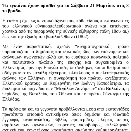
Τα εγκαίνια έχουν ορισθεί για το Σάββατο 21 Μαρτίου, στις 8
το βράδυ.
Η έκθεση έχει ως κεντρικό άξονα τους κάθε είδους πρωταγωνιστές
του ελληνικού εθνικοαπελευθερωτικού αγώνα και εκτείνεται
χρονικά από τις παραμονές της εθνικής εξέγερσης (τέλη 18ου αι.)
έως και την έξωση του βασιλιά Όθωνα (1862).
Με έναν παραστατικό, σχεδόν “κινηματογραφικό”, τρόπο
παρουσιάζεται ο δημόσιος και ιδιωτικός βίος των επώνυμων και
ανώνυμων αγωνιστών αλλά και το ευρύτερο κοινωνικό, πολιτικό
και πολιτιστικό πλαίσιο της εποχής και συγκεκριμένα ο
Ελληνισμός πριν την Επανάσταση, οι συνθήκες και οι θεσμοί που
οδήγησαν στην μεγάλη εξέγερση, ολόκληρος ο απελευθερωτικός
αγώνας των Ελλήνων, η συγκρότηση του πρώτου ανεξάρτητου
Ελληνικού κράτους με Κυβερνήτη τον Ιωάννη Καποδίστρια, τα
διπλωματικά παιχνίδια των “Μεγάλων Δυνάμεων” στα Βαλκάνια, η
περίοδος της Βασιλείας του Όθωνα και το πρώτο Σύνταγμα της
Ελλάδας.
Τα πρόσωπα και τα γεγονότα προβάλλονται μέσα από εκατοντάδες
πρωτότυπα ιστορικά αντικείμενα όπως δημόσια και ιδιωτικά
έγγραφα, ανακοινώσεις, βιβλία, εφημερίδες, πλήρεις σειρές
αρμάτων των αγωνιστών, φορεσιές, γκραβούρες, φιλελληνικά
αντικείμενα, έργα τέχνης, κοσμήματα, σκεύη της καθημερινότητας,