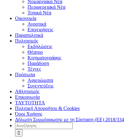
Νομαρχιακά Νέα
Περιφερειακά Νέα
Τοπικά Νέα
Οικονομία
Αγροτικά
Επιχειρήσεις
Παραπολιτικά
Πολιτισμός
Εκδηλώσεις
Θέατρο
Κινηματογράφος
Παράδοση
Τέχνες
Πρόσωπα
Αφιερώματα
Συνεντεύξεις
Αθλητισμός
Επικοινωνία
ΤΑΥΤΟΤΗΤΑ
Πολιτική Απορρήτου & Cookies
Όροι Χρήσης
Δήλωση Συμμόρφωσης με τη Σύσταση (ΕΕ) 2018/334
Αναζήτηση
για: