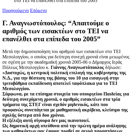
στο ΤΕΙ να επανέλθει στα επίπεδα του 2005”
Προηγούμενο
Επόμενο
Γ. Αναγνωστόπουλος: “Απαιτούμε ο
αριθμός των εισακτέων στο ΤΕΙ να
επανέλθει στα επίπεδα του 2005”
Μετά την δημοσιοποίηση του αριθμού των εισακτέων στο ΤΕΙ
Μεσολογγίου, ο οποίος για δεύτερη συνεχή χρονιά είναι μειωμένος
σε σχέση με την ακαδημαϊκή χρονιά 2005-06 ο Δήμαρχος Ιεράς
Πόλεως Μεσολογγίου κ.
Γιάννης Αναγνωστόπουλος
δήλωσε:
«Δυστυχώς, η κεντρική πολιτική επιλογή της κυβέρνησης της
Ν.Δ., για την θέσπιση της βάσης του 10 για εισαγωγή στην
τριτοβάθμια εκπαίδευση αποτελεί ταφόπλακα για το ΤΕΙ
Μεσολογγίου.
Σύμφωνα, με τα επίσημα στοιχεία του υπουργείου Παιδείας για
δεύτερη συνεχόμενη χρονιά, ο αριθμός εισακτέων στα τρία
τμήματα της ΣΤΕΓ είναι σχεδόν μηδενικός, κάτι που
προφανώς συνεπάγεται με μαθηματική ακρίβεια, κλείσιμο της
σχολής ύστερα από δυο χρόνια.
Η εξέλιξη αυτή σίγουρα δεν μας ικανοποιεί.
Ως δημοτική αρχή υπεύθυνα από την πρώτη ημέρα ανάληψης
των καθηκόντων μας έχουμε προβεί σε σειρά παραστάσεων