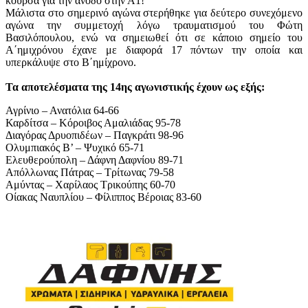
κούρσα για την άνοδο στην Α1!
Μάλιστα στο σημερινό αγώνα στερήθηκε για δεύτερο συνεχόμενο
αγώνα την συμμετοχή λόγω τραυματισμού του Φώτη
Βασιλόπουλου, ενώ να σημειωθεί ότι σε κάποιο σημείο του
Α΄ημιχρόνου έχανε με διαφορά 17 πόντων την οποία και
υπερκάλυψε στο Β΄ημίχρονο.
Τα αποτελέσματα της 14ης αγωνιστικής έχουν ως εξής:
Αγρίνιο – Ανατόλια 64-66
Καρδίτσα – Κόροιβος Αμαλιάδας 95-78
Διαγόρας Δρυοπιδέων – Παγκράτι 98-96
Ολυμπιακός Β’ – Ψυχικό 65-71
Ελευθερούπολη – Δάφνη Δαφνίου 89-71
Απόλλωνας Πάτρας – Τρίτωνας 79-58
Αμύντας – Χαρίλαος Τρικούπης 60-70
Οίακας Ναυπλίου – Φίλιππος Βέροιας 83-60