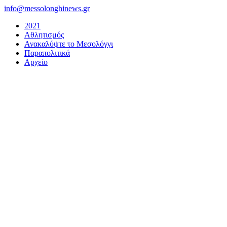
Μετάβαση
info@messolonghinews.gr
στο
2021
περιεχόμενο
Αθλητισμός
Ανακαλύψτε το Μεσολόγγι
Παραπολιτικά
Αρχείο