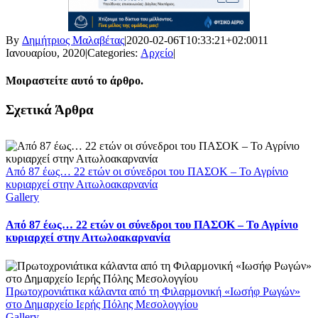
By
Δημήτριος Μαλαβέτας
|
2020-02-06T10:33:21+02:00
11
Ιανουαρίου, 2020
|
Categories:
Αρχείο
|
Μοιραστείτε αυτό το άρθρο.
Facebook
X
LinkedIn
WhatsApp
Email
Σχετικά Άρθρα
Από 87 έως… 22 ετών οι σύνεδροι του ΠΑΣΟΚ – Το Αγρίνιο
κυριαρχεί στην Αιτωλοακαρνανία
Gallery
Από 87 έως… 22 ετών οι σύνεδροι του ΠΑΣΟΚ – Το Αγρίνιο
κυριαρχεί στην Αιτωλοακαρνανία
Πρωτοχρονιάτικα κάλαντα από τη Φιλαρμονική «Ιωσήφ Ρωγών»
στο Δημαρχείο Ιερής Πόλης Μεσολογγίου
Gallery