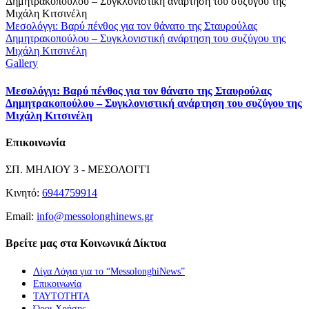
Μεσολόγγι: Βαρύ πένθος για τον θάνατο της Σταυρούλας
Δημητρακοπούλου – Συγκλονιστική ανάρτηση του συζύγου της
Μιχάλη Κιτσινέλη
Gallery
Μεσολόγγι: Βαρύ πένθος για τον θάνατο της Σταυρούλας
Δημητρακοπούλου – Συγκλονιστική ανάρτηση του συζύγου της
Μιχάλη Κιτσινέλη
Επικοινωνία
ΣΠ. ΜΗΛΙΟΥ 3 - ΜΕΣΟΛΟΓΓΙ
Κινητό:
6944759914
Email:
info@messolonghinews.gr
Βρείτε μας στα Κοινωνικά Δίκτυα
Λίγα Λόγια για το “MessolonghiNews”
Επικοινωνία
ΤΑΥΤΟΤΗΤΑ
Όροι Χρήσης