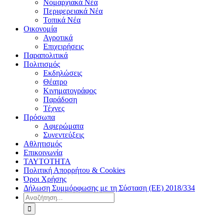
Νομαρχιακά Νέα
Περιφερειακά Νέα
Τοπικά Νέα
Οικονομία
Αγροτικά
Επιχειρήσεις
Παραπολιτικά
Πολιτισμός
Εκδηλώσεις
Θέατρο
Κινηματογράφος
Παράδοση
Τέχνες
Πρόσωπα
Αφιερώματα
Συνεντεύξεις
Αθλητισμός
Επικοινωνία
ΤΑΥΤΟΤΗΤΑ
Πολιτική Απορρήτου & Cookies
Όροι Χρήσης
Δήλωση Συμμόρφωσης με τη Σύσταση (ΕΕ) 2018/334
Αναζήτηση
για: