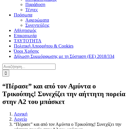
Παράδοση
Τέχνες
Πρόσωπα
Αφιερώματα
Συνεντεύξεις
Αθλητισμός
Επικοινωνία
ΤΑΥΤΟΤΗΤΑ
Πολιτική Απορρήτου & Cookies
Όροι Χρήσης
Δήλωση Συμμόρφωσης με τη Σύσταση (ΕΕ) 2018/334
Αναζήτηση
για:
“Πέρασε” και από τον Αμύντα ο
Τρικούπης! Συνεχίζει την αήττητη πορεία
στην Α2 του μπάσκετ
Αρχική
Αρχείο
“Πέρασε” και από τον Αμύντα ο Τρικούπης! Συνεχίζει την