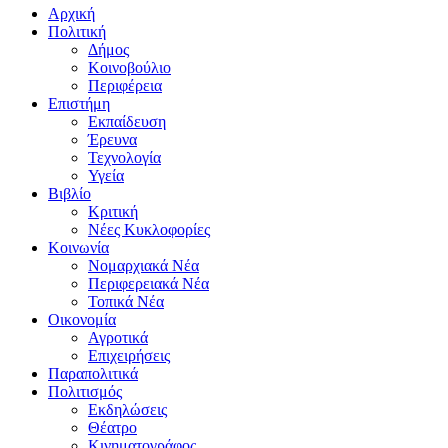
Αρχική
Πολιτική
Δήμος
Κοινοβούλιο
Περιφέρεια
Επιστήμη
Εκπαίδευση
Έρευνα
Τεχνολογία
Υγεία
Βιβλίο
Κριτική
Νέες Κυκλοφορίες
Κοινωνία
Νομαρχιακά Νέα
Περιφερειακά Νέα
Τοπικά Νέα
Οικονομία
Αγροτικά
Επιχειρήσεις
Παραπολιτικά
Πολιτισμός
Εκδηλώσεις
Θέατρο
Κινηματογράφος