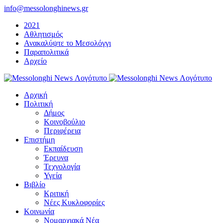
Μετάβαση
info@messolonghinews.gr
στο
2021
περιεχόμενο
Αθλητισμός
Ανακαλύψτε το Μεσολόγγι
Παραπολιτικά
Αρχείο
Αρχική
Πολιτική
Δήμος
Κοινοβούλιο
Περιφέρεια
Επιστήμη
Εκπαίδευση
Έρευνα
Τεχνολογία
Υγεία
Βιβλίο
Κριτική
Νέες Κυκλοφορίες
Κοινωνία
Νομαρχιακά Νέα