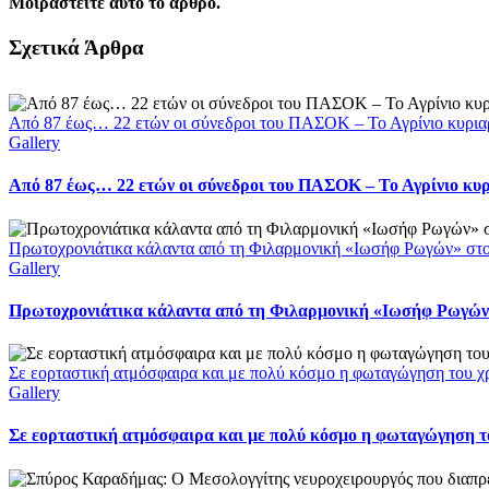
Μοιραστείτε αυτό το άρθρο.
Facebook
X
LinkedIn
WhatsApp
Email
Σχετικά Άρθρα
Από 87 έως… 22 ετών οι σύνεδροι του ΠΑΣΟΚ – Το Αγρίνιο κυρια
Gallery
Από 87 έως… 22 ετών οι σύνεδροι του ΠΑΣΟΚ – Το Αγρίνιο κυ
Πρωτοχρονιάτικα κάλαντα από τη Φιλαρμονική «Ιωσήφ Ρωγών» στ
Gallery
Πρωτοχρονιάτικα κάλαντα από τη Φιλαρμονική «Ιωσήφ Ρωγών»
Σε εορταστική ατμόσφαιρα και με πολύ κόσμο η φωταγώγηση του χ
Gallery
Σε εορταστική ατμόσφαιρα και με πολύ κόσμο η φωταγώγηση το