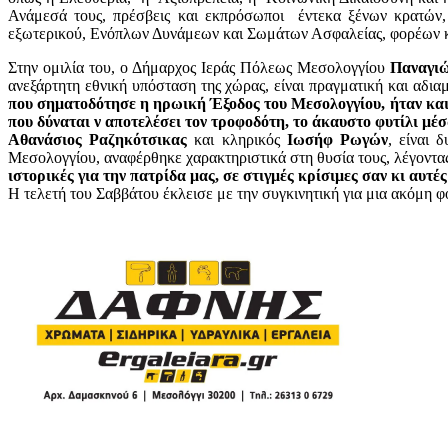
Ανάμεσά τους, πρέσβεις και εκπρόσωποι έντεκα ξένων κρατών
εξωτερικού, Ενόπλων Δυνάμεων και Σωμάτων Ασφαλείας, φορέων 
Στην ομιλία του, ο Δήμαρχος Ιεράς Πόλεως Μεσολογγίου
Παναγιώ
ανεξάρτητη εθνική υπόσταση της χώρας, είναι πραγματική και αδιαμ
που σηματοδότησε η ηρωική Έξοδος του Μεσολογγίου, ήταν και 
που δύναται ν αποτελέσει τον τροφοδότη, το άκαυστο φυτίλι μέ
Αθανάσιος Ραζηκότσικας
και κληρικός
Ιωσήφ Ρωγών
, είναι
Μεσολογγίου, αναφέρθηκε χαρακτηριστικά στη θυσία τους, λέγοντας
ιστορικές για την πατρίδα μας, σε στιγμές κρίσιμες σαν κι αυτέ
Η τελετή του Σαββάτου έκλεισε με την συγκινητική για μια ακόμη