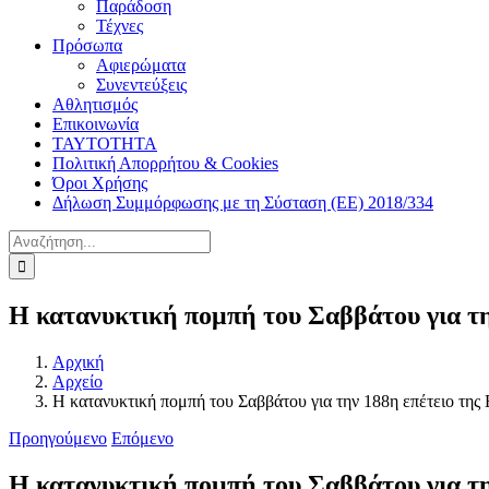
Παράδοση
Τέχνες
Πρόσωπα
Αφιερώματα
Συνεντεύξεις
Αθλητισμός
Επικοινωνία
ΤΑΥΤΟΤΗΤΑ
Πολιτική Απορρήτου & Cookies
Όροι Χρήσης
Δήλωση Συμμόρφωσης με τη Σύσταση (ΕΕ) 2018/334
Αναζήτηση
για:
Η κατανυκτική πομπή του Σαββάτου για τη
Αρχική
Αρχείο
Η κατανυκτική πομπή του Σαββάτου για την 188η επέτειο τη
Προηγούμενο
Επόμενο
Η κατανυκτική πομπή του Σαββάτου για τη