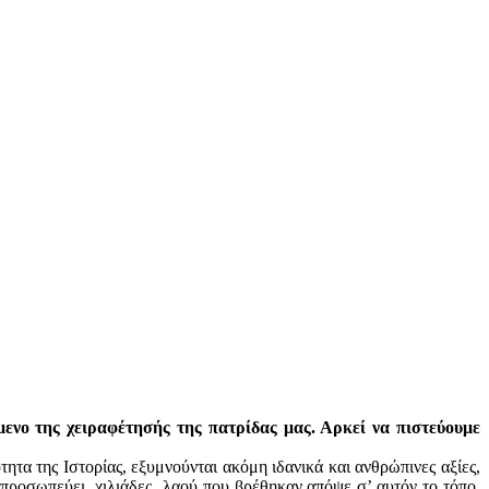
μενο της χειραφέτησής της πατρίδας μας. Αρκεί να πιστεύουμε
ητα της Ιστορίας, εξυμνούνται ακόμη ιδανικά και ανθρώπινες αξίες,
προσωπεύει, χιλιάδες λαού που βρέθηκαν απόψε σ’ αυτόν το τόπο.