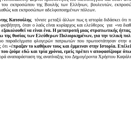
, του εκπροσώπου της Βουλής των Ελλήνων, βουλευτών, εκπροσ
καθώς και εκπροσώπων αδελφοποιημένων πόλεων.
της Κατσούλης
τόνισε μεταξύ άλλων πως η ιστορία διδάσκει ότι π
φισβήτητη, όταν ο λαός είναι κυρίαρχος και ελεύθερος για «να διαθ
εξακολουθεί να είναι ένα. Η μετατροπή μιας στρατιωτικής ήττας
σω της θυσίας των Ελεύθερων Πολιορκημένων, για την τελική πολ
 δυο παραδείγματα φλογερών πατριωτών που πρωτοστάτησαν στην 
 ότι «έ
πραξαν το καθήκον τους και έμμειναν στην Ιστορία. Επέλεξ
ς που ζούμε εδώ και τρία χρόνια, εμείς πρέπει ν αποφασίζουμε όπ
 φορά αναπαράσταση της ανατίναξης του Δημογέροντα Χρήστου Καψάλ