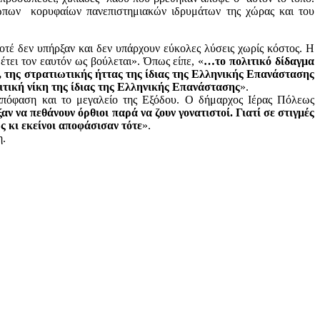
ώπων κορυφαίων πανεπιστημιακών ιδρυμάτων της χώρας και του
οτέ δεν υπήρξαν και δεν υπάρχουν εύκολες λύσεις χωρίς κόστος. Η
έτει τον εαυτόν ως βούλεται». Όπως είπε, «
…το πολιτικό δίδαγμα
, της στρατιωτικής ήττας της ίδιας της Ελληνικής Επανάστασης
ιτική νίκη της ίδιας της Ελληνικής Επανάστασης
».
απόφαση και το μεγαλείο της Εξόδου. Ο δήμαρχος Ιέρας Πόλεως
αν να πεθάνουν όρθιοι παρά να ζουν γονατιστοί. Γιατί σε στιγμές
ως κι εκείνοι αποφάσισαν τότε
».
η.