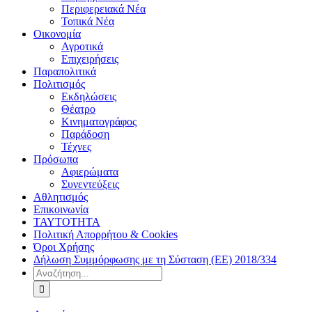
Περιφερειακά Νέα
Τοπικά Νέα
Οικονομία
Αγροτικά
Επιχειρήσεις
Παραπολιτικά
Πολιτισμός
Εκδηλώσεις
Θέατρο
Κινηματογράφος
Παράδοση
Τέχνες
Πρόσωπα
Αφιερώματα
Συνεντεύξεις
Αθλητισμός
Επικοινωνία
ΤΑΥΤΟΤΗΤΑ
Πολιτική Απορρήτου & Cookies
Όροι Χρήσης
Δήλωση Συμμόρφωσης με τη Σύσταση (ΕΕ) 2018/334
Αναζήτηση
για: