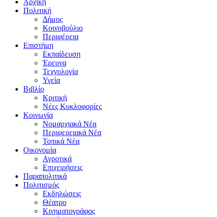
Αρχική
Πολιτική
Δήμος
Κοινοβούλιο
Περιφέρεια
Επιστήμη
Εκπαίδευση
Έρευνα
Τεχνολογία
Υγεία
Βιβλίο
Κριτική
Νέες Κυκλοφορίες
Κοινωνία
Νομαρχιακά Νέα
Περιφερειακά Νέα
Τοπικά Νέα
Οικονομία
Αγροτικά
Επιχειρήσεις
Παραπολιτικά
Πολιτισμός
Εκδηλώσεις
Θέατρο
Κινηματογράφος