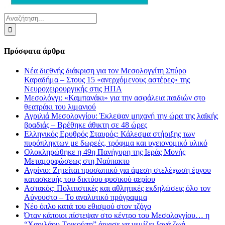
Αναζήτηση
για:
Πρόσφατα άρθρα
Νέα διεθνής διάκριση για τον Μεσολογγίτη Σπύρο
Καραδήμα – Στους 15 «ανερχόμενους αστέρες» της
Νευροχειρουργικής στις ΗΠΑ
Μεσολόγγι: «Καμπανάκι» για την ασφάλεια παιδιών στο
θεατράκι του λιμανιού
Αγριλιά Μεσολογγίου: Έκλεψαν μηχανή την ώρα της λαϊκής
βραδιάς – Βρέθηκε άθικτη σε 48 ώρες
Ελληνικός Ερυθρός Σταυρός: Κάλεσμα στήριξης των
πυρόπληκτων με δωρεές, τρόφιμα και υγειονομικό υλικό
Ολοκληρώθηκε η 49η Πανήγυρη της Ιεράς Μονής
Μεταμορφώσεως στη Ναύπακτο
Αγρίνιο: Ζητείται προσωπικό για άμεση στελέχωση έργου
κατασκευής του δικτύου φυσικού αερίου
Αστακός: Πολιτιστικές και αθλητικές εκδηλώσεις όλο τον
Αύγουστο – Το αναλυτικό πρόγραμμα
Νέο όπλο κατά του εθισμού στον τζόγο
Όταν κάποιοι πίστεψαν στο κέντρο του Μεσολογγίου… η
“Χαριλάου Τρικούπη” άρχισε να γεμίζει ξανά ζωή