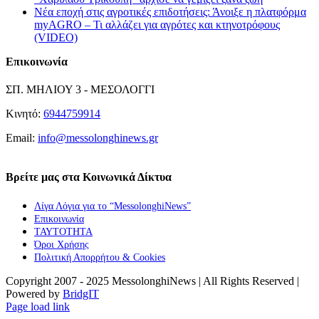
Νέα εποχή στις αγροτικές επιδοτήσεις: Άνοιξε η πλατφόρμα
myAGRO – Τι αλλάζει για αγρότες και κτηνοτρόφους
(VIDEO)
Επικοινωνία
ΣΠ. ΜΗΛΙΟΥ 3 - ΜΕΣΟΛΟΓΓΙ
Κινητό:
6944759914
Email:
info@messolonghinews.gr
Βρείτε μας στα Κοινωνικά Δίκτυα
Λίγα Λόγια για το “MessolonghiNews”
Επικοινωνία
ΤΑΥΤΟΤΗΤΑ
Όροι Χρήσης
Πολιτική Απορρήτου & Cookies
Copyright 2007 - 2025 MessolonghiNews | All Rights Reserved |
Powered by
BridgIT
YouTube
Facebook
Instagram
Page load link
Go