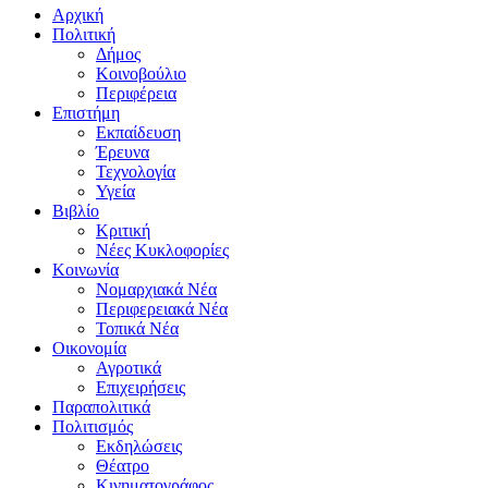
Αρχική
Πολιτική
Δήμος
Κοινοβούλιο
Περιφέρεια
Επιστήμη
Εκπαίδευση
Έρευνα
Τεχνολογία
Υγεία
Βιβλίο
Κριτική
Νέες Κυκλοφορίες
Κοινωνία
Νομαρχιακά Νέα
Περιφερειακά Νέα
Τοπικά Νέα
Οικονομία
Αγροτικά
Επιχειρήσεις
Παραπολιτικά
Πολιτισμός
Εκδηλώσεις
Θέατρο
Κινηματογράφος