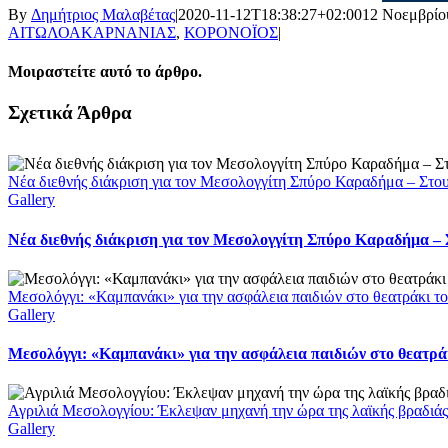
By
Δημήτριος Μαλαβέτας
|
2020-11-12T18:38:27+02:00
12 Νοεμβρίο
ΑΙΤΩΛΟΑΚΑΡΝΑΝΙΑΣ
,
ΚΟΡΟΝΟΪΟΣ
|
Μοιραστείτε αυτό το άρθρο.
Facebook
X
LinkedIn
WhatsApp
Email
Σχετικά Άρθρα
Νέα διεθνής διάκριση για τον Μεσολογγίτη Σπύρο Καραδήμα – Στο
Gallery
Νέα διεθνής διάκριση για τον Μεσολογγίτη Σπύρο Καραδήμα – 
Μεσολόγγι: «Καμπανάκι» για την ασφάλεια παιδιών στο θεατράκι το
Gallery
Μεσολόγγι: «Καμπανάκι» για την ασφάλεια παιδιών στο θεατράκ
Αγριλιά Μεσολογγίου: Έκλεψαν μηχανή την ώρα της λαϊκής βραδιάς
Gallery