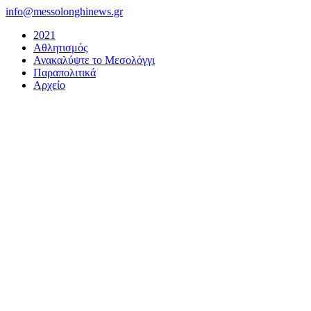
Μετάβαση
info@messolonghinews.gr
στο
2021
περιεχόμενο
Αθλητισμός
Ανακαλύψτε το Μεσολόγγι
Παραπολιτικά
Αρχείο