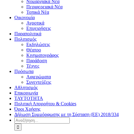
Νομαρχιακά Νέα
Περιφερειακά Νέα
Τοπικά Νέα
Οικονομία
Αγροτικά
Επιχειρήσεις
Παραπολιτικά
Πολιτισμός
Εκδηλώσεις
Θέατρο
Κινηματογράφος
Παράδοση
Τέχνες
Πρόσωπα
Αφιερώματα
Συνεντεύξεις
Αθλητισμός
Επικοινωνία
ΤΑΥΤΟΤΗΤΑ
Πολιτική Απορρήτου & Cookies
Όροι Χρήσης
Δήλωση Συμμόρφωσης με τη Σύσταση (ΕΕ) 2018/334
Αναζήτηση
για: