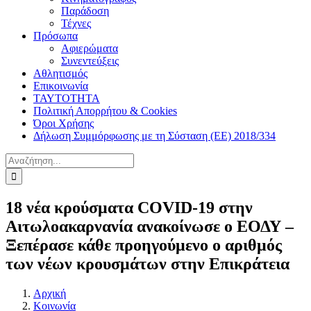
Παράδοση
Τέχνες
Πρόσωπα
Αφιερώματα
Συνεντεύξεις
Αθλητισμός
Επικοινωνία
ΤΑΥΤΟΤΗΤΑ
Πολιτική Απορρήτου & Cookies
Όροι Χρήσης
Δήλωση Συμμόρφωσης με τη Σύσταση (ΕΕ) 2018/334
Αναζήτηση
για:
18 νέα κρούσματα COVID-19 στην
Αιτωλοακαρνανία ανακοίνωσε ο ΕΟΔΥ –
Ξεπέρασε κάθε προηγούμενο ο αριθμός
των νέων κρουσμάτων στην Επικράτεια
Αρχική
Κοινωνία