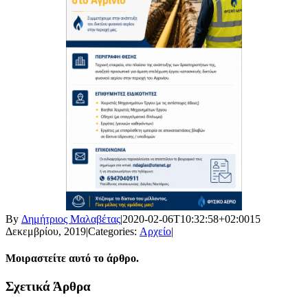
By
Δημήτριος Μαλαβέτας
|
2020-02-06T10:32:58+02:00
15
Δεκεμβρίου, 2019
|
Categories:
Αρχείο
|
Μοιραστείτε αυτό το άρθρο.
Facebook
X
LinkedIn
WhatsApp
Email
Σχετικά Άρθρα