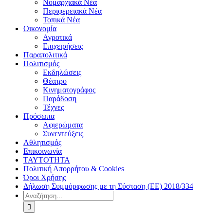
Νομαρχιακά Νέα
Περιφερειακά Νέα
Τοπικά Νέα
Οικονομία
Αγροτικά
Επιχειρήσεις
Παραπολιτικά
Πολιτισμός
Εκδηλώσεις
Θέατρο
Κινηματογράφος
Παράδοση
Τέχνες
Πρόσωπα
Αφιερώματα
Συνεντεύξεις
Αθλητισμός
Επικοινωνία
ΤΑΥΤΟΤΗΤΑ
Πολιτική Απορρήτου & Cookies
Όροι Χρήσης
Δήλωση Συμμόρφωσης με τη Σύσταση (ΕΕ) 2018/334
Αναζήτηση
για: