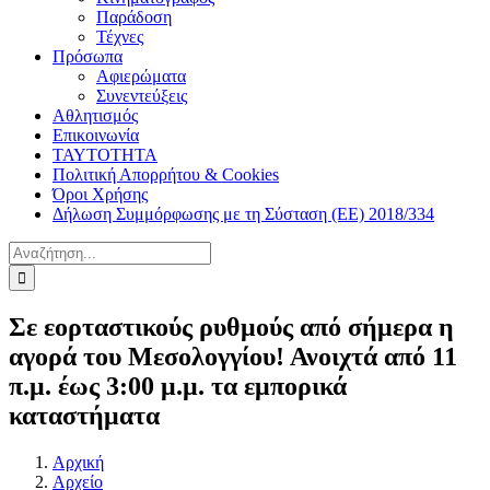
Παράδοση
Τέχνες
Πρόσωπα
Αφιερώματα
Συνεντεύξεις
Αθλητισμός
Επικοινωνία
ΤΑΥΤΟΤΗΤΑ
Πολιτική Απορρήτου & Cookies
Όροι Χρήσης
Δήλωση Συμμόρφωσης με τη Σύσταση (ΕΕ) 2018/334
Αναζήτηση
για:
Σε εορταστικούς ρυθμούς από σήμερα η
αγορά του Μεσολογγίου! Ανοιχτά από 11
π.μ. έως 3:00 μ.μ. τα εμπορικά
καταστήματα
Αρχική
Αρχείο