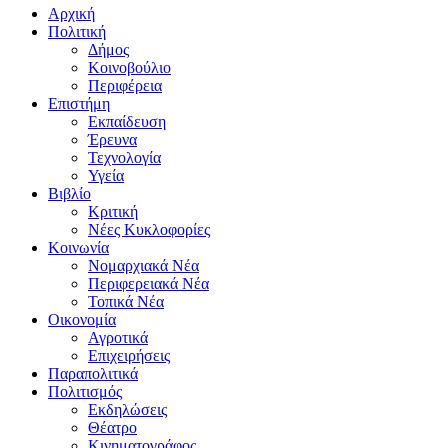
Αρχική
Πολιτική
Δήμος
Κοινοβούλιο
Περιφέρεια
Επιστήμη
Εκπαίδευση
Έρευνα
Τεχνολογία
Υγεία
Βιβλίο
Κριτική
Νέες Κυκλοφορίες
Κοινωνία
Νομαρχιακά Νέα
Περιφερειακά Νέα
Τοπικά Νέα
Οικονομία
Αγροτικά
Επιχειρήσεις
Παραπολιτικά
Πολιτισμός
Εκδηλώσεις
Θέατρο
Κινηματογράφος