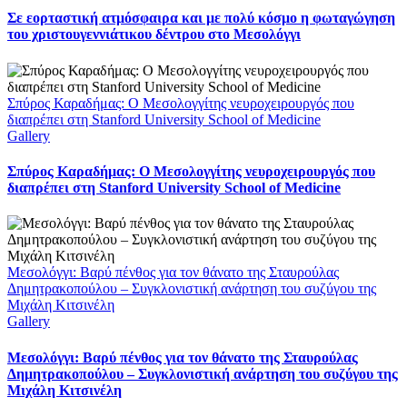
Σε εορταστική ατμόσφαιρα και με πολύ κόσμο η φωταγώγηση
του χριστουγεννιάτικου δέντρου στο Μεσολόγγι
Σπύρος Καραδήμας: Ο Μεσολογγίτης νευροχειρουργός που
διαπρέπει στη Stanford University School of Medicine
Gallery
Σπύρος Καραδήμας: Ο Μεσολογγίτης νευροχειρουργός που
διαπρέπει στη Stanford University School of Medicine
Μεσολόγγι: Βαρύ πένθος για τον θάνατο της Σταυρούλας
Δημητρακοπούλου – Συγκλονιστική ανάρτηση του συζύγου της
Μιχάλη Κιτσινέλη
Gallery
Μεσολόγγι: Βαρύ πένθος για τον θάνατο της Σταυρούλας
Δημητρακοπούλου – Συγκλονιστική ανάρτηση του συζύγου της
Μιχάλη Κιτσινέλη