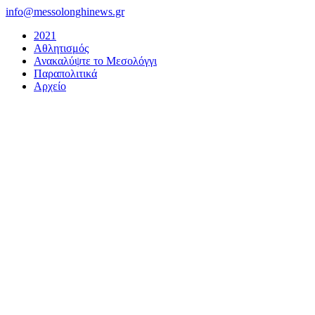
Μετάβαση
info@messolonghinews.gr
στο
2021
περιεχόμενο
Αθλητισμός
Ανακαλύψτε το Μεσολόγγι
Παραπολιτικά
Αρχείο