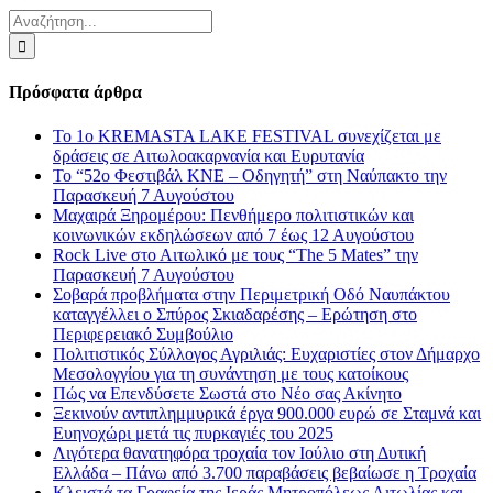
Αναζήτηση
για:
Πρόσφατα άρθρα
Το 1ο KREMASTA LAKE FESTIVAL συνεχίζεται με
δράσεις σε Αιτωλοακαρνανία και Ευρυτανία
Το “52ο Φεστιβάλ ΚΝΕ – Οδηγητή” στη Ναύπακτο την
Παρασκευή 7 Αυγούστου
Μαχαιρά Ξηρομέρου: Πενθήμερο πολιτιστικών και
κοινωνικών εκδηλώσεων από 7 έως 12 Αυγούστου
Rock Live στο Αιτωλικό με τους “The 5 Mates” την
Παρασκευή 7 Αυγούστου
Σοβαρά προβλήματα στην Περιμετρική Οδό Ναυπάκτου
καταγγέλλει ο Σπύρος Σκιαδαρέσης – Ερώτηση στο
Περιφερειακό Συμβούλιο
Πολιτιστικός Σύλλογος Αγριλιάς: Ευχαριστίες στον Δήμαρχο
Μεσολογγίου για τη συνάντηση με τους κατοίκους
Πώς να Επενδύσετε Σωστά στο Νέο σας Ακίνητο
Ξεκινούν αντιπλημμυρικά έργα 900.000 ευρώ σε Σταμνά και
Ευηνοχώρι μετά τις πυρκαγιές του 2025
Λιγότερα θανατηφόρα τροχαία τον Ιούλιο στη Δυτική
Ελλάδα – Πάνω από 3.700 παραβάσεις βεβαίωσε η Τροχαία
Κλειστά τα Γραφεία της Ιεράς Μητροπόλεως Αιτωλίας και