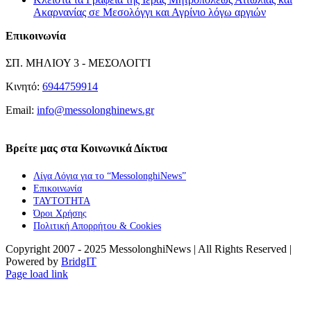
Ακαρνανίας σε Μεσολόγγι και Αγρίνιο λόγω αργιών
Επικοινωνία
ΣΠ. ΜΗΛΙΟΥ 3 - ΜΕΣΟΛΟΓΓΙ
Κινητό:
6944759914
Email:
info@messolonghinews.gr
Βρείτε μας στα Κοινωνικά Δίκτυα
Λίγα Λόγια για το “MessolonghiNews”
Επικοινωνία
ΤΑΥΤΟΤΗΤΑ
Όροι Χρήσης
Πολιτική Απορρήτου & Cookies
Copyright 2007 - 2025 MessolonghiNews | All Rights Reserved |
Powered by
BridgIT
YouTube
Facebook
Instagram
Page load link
Go
to
Top