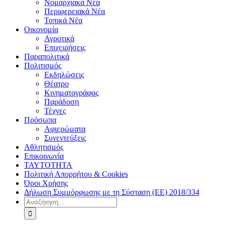
Νομαρχιακά Νέα
Περιφερειακά Νέα
Τοπικά Νέα
Οικονομία
Αγροτικά
Επιχειρήσεις
Παραπολιτικά
Πολιτισμός
Εκδηλώσεις
Θέατρο
Κινηματογράφος
Παράδοση
Τέχνες
Πρόσωπα
Αφιερώματα
Συνεντεύξεις
Αθλητισμός
Επικοινωνία
ΤΑΥΤΟΤΗΤΑ
Πολιτική Απορρήτου & Cookies
Όροι Χρήσης
Δήλωση Συμμόρφωσης με τη Σύσταση (ΕΕ) 2018/334
Αναζήτηση
για: