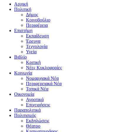
Αρχική
Πολιτική
Δήμος
Κοινοβούλιο
Περιφέρεια
Επιστήμη
Εκπαίδευση
Έρευνα
Τεχνολογία
Υγεία
Βιβλίο
Κριτική
Νέες Κυκλοφορίες
Κοινωνία
Νομαρχιακά Νέα
Περιφερειακά Νέα
Τοπικά Νέα
Οικονομία
Αγροτικά
Επιχειρήσεις
Παραπολιτικά
Πολιτισμός
Εκδηλώσεις
Θέατρο
Κινηματογράφος