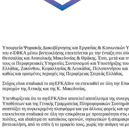
Υπουργεία Ψηφιακής Διακυβέρνησης και Εργασίας & Κοινωνικών Υπ
του e-ΕΦΚΑ μέσω βιντεοκλήσης επεκτείνεται με την ένταξη στο σύ
Θεσσαλίας και Ανατολικής Μακεδονίας & Θράκης. Έτσι, μετά και τ
τους οι Περιφερειακές Υπηρεσίες Συντονισμού και Υποστήριξης το
Ελλάδας, Ζακύνθου, Κεφαλληνίας & Λευκάδας, Πελοποννήσου και 
καθώς και ορισμένες περιοχές της Περιφέρειας Στερεάς Ελλάδας.
Στόχος είναι σταδιακά το myEFKAlive να επεκταθεί σε όλη την Επικ
περιοχών της Αττικής και της Κ. Μακεδονίας.
Υπενθυμίζεται ότι το myEFKAlive αποτελεί αποτέλεσμα της συνερ
Υποθέσεων και της Γενικής Γραμματείας Πληροφοριακών Συστημάτω
αναπτύξει τη συγκεκριμένη πλατφόρμα και για άλλους φορείς και ορ
επεκτείνεται σταδιακά σε όλη την επικράτεια με προτεραιότητα στι
πολίτες, και ιδιαίτερα σε κατοίκους ορεινών, νησιωτικών ή απομακ
βιντεοκλήση, από το σπίτι ή το γραφείο τους, χωρίς την ανάγκη ν