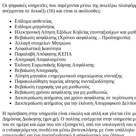
Οι ψηφιακές υπηρεσίες που παρέχονται μέσω της ανωτέρω πλατφόρ
ανέρχονται σε δεκαέξι (16) και είναι οι ακόλουθες:
Επίδομα ασθενείας
Επίδομα μητρότητας
Ηλεκτρονική Αίτηση Εξόδων Κηδείας (συνταξιούχων και μισ
Βεβαίωση ασφάλισης (Χρόνου ασφάλισης – Προϋπηρεσία)
Αλλαγή στοιχείων Μητρώου
Ασφαλιστική Ικανότητα
Παραλαβή Απόφασης ΚΕΠΑ
Απογραφή Ασφαλισμένου
Έκδοση Ευρωπαϊκής Κάρτας Ασφάλισης
Βεβαίωση Απογραφής
Αίτηση μηνιαίου ενημερωτικού σημειώματος σύνταξης
Παρακολούθηση πορείας αίτησης συνταξιοδότησης
Βεβαίωση εγγραφής για μη μισθωτούς
Βεβαίωση χρόνου ασφάλισης για μη μισθωτούς
Διεκπεραίωση αιτήματος για χρόνο ασφάλισης σε περίπτωση 
Διεκπεραίωση αιτήματος για την έκδοση Απογραφικού Δελτί
Η πρόσβαση στην υπηρεσία είναι εύκολη και απλή και γίνεται είτε 
Δημόσιας Διοίκησης (gov.gr). Ο πολίτης εισέρχεται στην υπηρεσία 
του σε ημέρα και ώρα που τον εξυπηρετεί, από τον υπολογιστή του σ
ο ενδιαφερόμενος συνδέεται μέσω βιντεοκλήσης με έναν υπάλληλο τ
ενημερωθεί για ένα συνταξιοδοτικό ή ασφαλιστικό του ζήτημα.