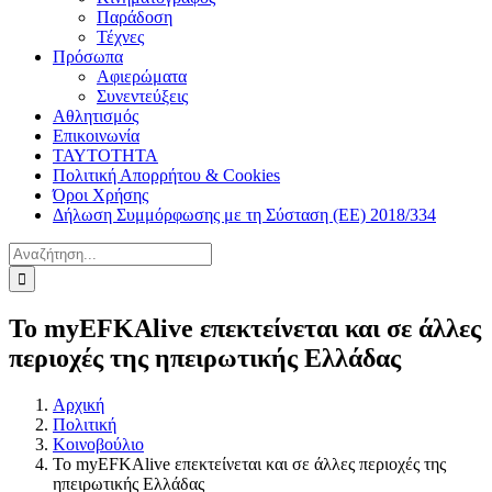
Παράδοση
Τέχνες
Πρόσωπα
Αφιερώματα
Συνεντεύξεις
Αθλητισμός
Επικοινωνία
ΤΑΥΤΟΤΗΤΑ
Πολιτική Απορρήτου & Cookies
Όροι Χρήσης
Δήλωση Συμμόρφωσης με τη Σύσταση (ΕΕ) 2018/334
Αναζήτηση
για:
Το myEFKAlive επεκτείνεται και σε άλλες
περιοχές της ηπειρωτικής Ελλάδας
Αρχική
Πολιτική
Κοινοβούλιο
Το myEFKAlive επεκτείνεται και σε άλλες περιοχές της
ηπειρωτικής Ελλάδας