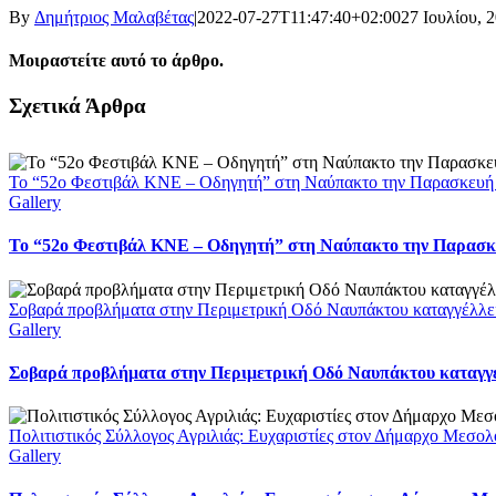
By
Δημήτριος Μαλαβέτας
|
2022-07-27T11:47:40+02:00
27 Ιουλίου, 
Μοιραστείτε αυτό το άρθρο.
Facebook
X
LinkedIn
WhatsApp
Email
Σχετικά Άρθρα
Το “52ο Φεστιβάλ ΚΝΕ – Οδηγητή” στη Ναύπακτο την Παρασκευή
Gallery
Το “52ο Φεστιβάλ ΚΝΕ – Οδηγητή” στη Ναύπακτο την Παρασκ
Σοβαρά προβλήματα στην Περιμετρική Οδό Ναυπάκτου καταγγέλλει
Gallery
Σοβαρά προβλήματα στην Περιμετρική Οδό Ναυπάκτου καταγγέ
Πολιτιστικός Σύλλογος Αγριλιάς: Ευχαριστίες στον Δήμαρχο Μεσολο
Gallery