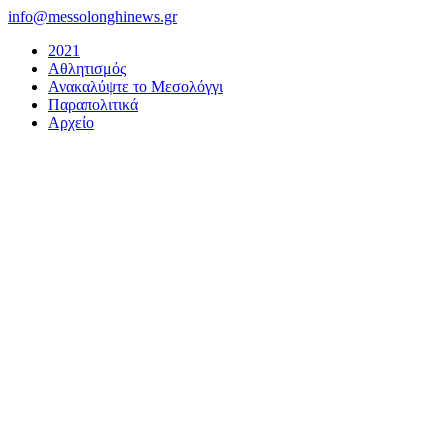
Μετάβαση
info@messolonghinews.gr
στο
2021
περιεχόμενο
Αθλητισμός
Ανακαλύψτε το Μεσολόγγι
Παραπολιτικά
Αρχείο