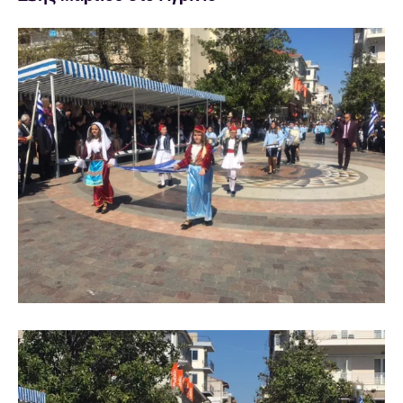
Προβολή
μεγαλύτερης
εικόνας