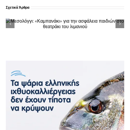
Σχετικά Άρθρα
Αγριλιά Μεσολογγίου: Έκλεψαν μηχανή την
ώρα της λαϊκής βραδιάς – Βρέθηκε άθικτη
σε 48 ώρες