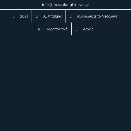
Μετάβαση
info@messolonghinews.gr
στο
2021
Αθλητισμός
Ανακαλύψτε το Μεσολόγγι
περιεχόμενο
Παραπολιτικά
Αρχείο