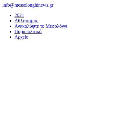
Μετάβαση
info@messolonghinews.gr
στο
2021
περιεχόμενο
Αθλητισμός
Ανακαλύψτε το Μεσολόγγι
Παραπολιτικά
Αρχείο