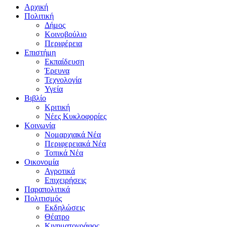
Αρχική
Πολιτική
Δήμος
Κοινοβούλιο
Περιφέρεια
Επιστήμη
Εκπαίδευση
Έρευνα
Τεχνολογία
Υγεία
Βιβλίο
Κριτική
Νέες Κυκλοφορίες
Κοινωνία
Νομαρχιακά Νέα
Περιφερειακά Νέα
Τοπικά Νέα
Οικονομία
Αγροτικά
Επιχειρήσεις
Παραπολιτικά
Πολιτισμός
Εκδηλώσεις
Θέατρο
Κινηματογράφος