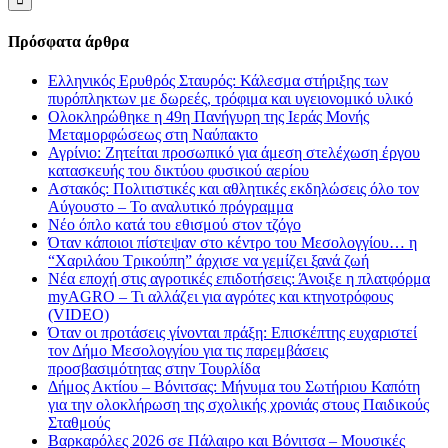
Πρόσφατα άρθρα
Ελληνικός Ερυθρός Σταυρός: Κάλεσμα στήριξης των
πυρόπληκτων με δωρεές, τρόφιμα και υγειονομικό υλικό
Ολοκληρώθηκε η 49η Πανήγυρη της Ιεράς Μονής
Μεταμορφώσεως στη Ναύπακτο
Αγρίνιο: Ζητείται προσωπικό για άμεση στελέχωση έργου
κατασκευής του δικτύου φυσικού αερίου
Αστακός: Πολιτιστικές και αθλητικές εκδηλώσεις όλο τον
Αύγουστο – Το αναλυτικό πρόγραμμα
Νέο όπλο κατά του εθισμού στον τζόγο
Όταν κάποιοι πίστεψαν στο κέντρο του Μεσολογγίου… η
“Χαριλάου Τρικούπη” άρχισε να γεμίζει ξανά ζωή
Νέα εποχή στις αγροτικές επιδοτήσεις: Άνοιξε η πλατφόρμα
myAGRO – Τι αλλάζει για αγρότες και κτηνοτρόφους
(VIDEO)
Όταν οι προτάσεις γίνονται πράξη: Επισκέπτης ευχαριστεί
τον Δήμο Μεσολογγίου για τις παρεμβάσεις
προσβασιμότητας στην Τουρλίδα
Δήμος Ακτίου – Βόνιτσας: Μήνυμα του Σωτήριου Καπότη
για την ολοκλήρωση της σχολικής χρονιάς στους Παιδικούς
Σταθμούς
Βαρκαρόλες 2026 σε Πάλαιρο και Βόνιτσα – Μουσικές