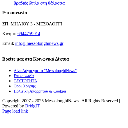
βραδιές δίπλα στη θάλασσα
Επικοινωνία
ΣΠ. ΜΗΛΙΟΥ 3 - ΜΕΣΟΛΟΓΓΙ
Κινητό:
6944759914
Email:
info@messolonghinews.gr
Βρείτε μας στα Κοινωνικά Δίκτυα
Λίγα Λόγια για το “MessolonghiNews”
Επικοινωνία
ΤΑΥΤΟΤΗΤΑ
Όροι Χρήσης
Πολιτική Απορρήτου & Cookies
Copyright 2007 - 2025 MessolonghiNews | All Rights Reserved |
Powered by
BridgIT
YouTube
Facebook
Instagram
Page load link
Go
to
Top