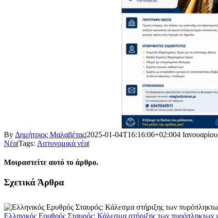
By
Δημήτριος Μαλαβέτας
|
2025-01-04T16:16:06+02:00
4 Ιανουαρίου
Νέα
|
Tags:
Αστυνομικά νέα
|
Μοιραστείτε αυτό το άρθρο.
Facebook
X
LinkedIn
WhatsApp
Email
Σχετικά Άρθρα
Ελληνικός Ερυθρός Σταυρός: Κάλεσμα στήριξης των πυρόπληκτων με