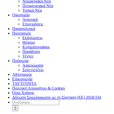
Νομαρχιακά Νέα
Περιφερειακά Νέα
Τοπικά Νέα
Οικονομία
Αγροτικά
Επιχειρήσεις
Παραπολιτικά
Πολιτισμός
Εκδηλώσεις
Θέατρο
Κινηματογράφος
Παράδοση
Τέχνες
Πρόσωπα
Αφιερώματα
Συνεντεύξεις
Αθλητισμός
Επικοινωνία
ΤΑΥΤΟΤΗΤΑ
Πολιτική Απορρήτου & Cookies
Όροι Χρήσης
Δήλωση Συμμόρφωσης με τη Σύσταση (ΕΕ) 2018/334
Αναζήτηση
για: