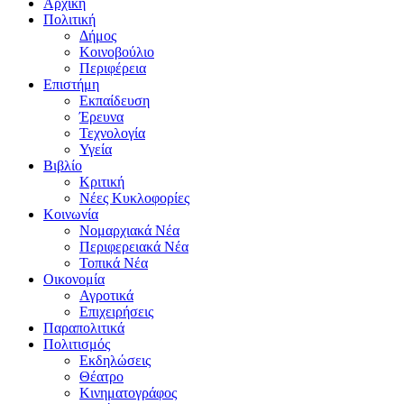
Αρχική
Πολιτική
Δήμος
Κοινοβούλιο
Περιφέρεια
Επιστήμη
Εκπαίδευση
Έρευνα
Τεχνολογία
Υγεία
Βιβλίο
Κριτική
Νέες Κυκλοφορίες
Κοινωνία
Νομαρχιακά Νέα
Περιφερειακά Νέα
Τοπικά Νέα
Οικονομία
Αγροτικά
Επιχειρήσεις
Παραπολιτικά
Πολιτισμός
Εκδηλώσεις
Θέατρο
Κινηματογράφος