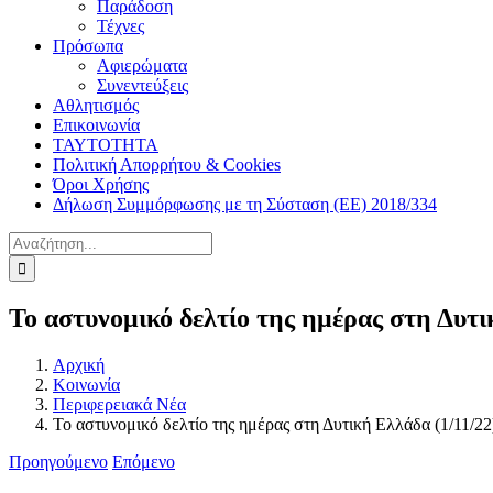
Παράδοση
Τέχνες
Πρόσωπα
Αφιερώματα
Συνεντεύξεις
Αθλητισμός
Επικοινωνία
ΤΑΥΤΟΤΗΤΑ
Πολιτική Απορρήτου & Cookies
Όροι Χρήσης
Δήλωση Συμμόρφωσης με τη Σύσταση (ΕΕ) 2018/334
Αναζήτηση
για:
Το αστυνομικό δελτίο της ημέρας στη Δυτι
Αρχική
Κοινωνία
Περιφερειακά Νέα
Το αστυνομικό δελτίο της ημέρας στη Δυτική Ελλάδα (1/11/22
Προηγούμενο
Επόμενο