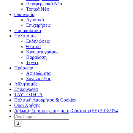
Περιφερειακά Νέα
Τοπικά Νέα
Οικονομία
Αγροτικά
Επιχειρήσεις
Παραπολιτικά
Πολιτισμός
Εκδηλώσεις
Θέατρο
Κινηματογράφος
Παράδοση
Τέχνες
Πρόσωπα
Αφιερώματα
Συνεντεύξεις
Αθλητισμός
Επικοινωνία
ΤΑΥΤΟΤΗΤΑ
Πολιτική Απορρήτου & Cookies
Όροι Χρήσης
Δήλωση Συμμόρφωσης με τη Σύσταση (ΕΕ) 2018/334
Αναζήτηση
για: