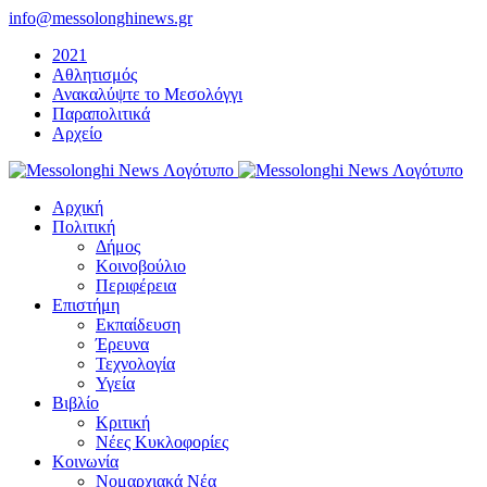
Μετάβαση
info@messolonghinews.gr
στο
2021
περιεχόμενο
Αθλητισμός
Ανακαλύψτε το Μεσολόγγι
Παραπολιτικά
Αρχείο
Αρχική
Πολιτική
Δήμος
Κοινοβούλιο
Περιφέρεια
Επιστήμη
Εκπαίδευση
Έρευνα
Τεχνολογία
Υγεία
Βιβλίο
Κριτική
Νέες Κυκλοφορίες
Κοινωνία
Νομαρχιακά Νέα