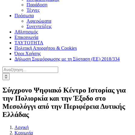
Παράδοση
Τέχνες
Πρόσωπα
Αφιερώματα
Συνεντεύξεις
Αθλητισμός
Επικοινωνία
ΤΑΥΤΟΤΗΤΑ
Πολιτική Απορρήτου & Cookies
Όροι Χρήσης
Δήλωση Συμμόρφωσης με τη Σύσταση (ΕΕ) 2018/334
Αναζήτηση
για:
Σύγχρονο Ψηφιακό Κέντρο Ιστορίας για
την Πολιορκία και την Έξοδο στο
Μεσολόγγι από την Περιφέρεια Δυτικής
Ελλάδας
Αρχική
Κοινωνία