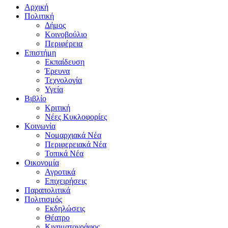
Αρχική
Πολιτική
Δήμος
Κοινοβούλιο
Περιφέρεια
Επιστήμη
Εκπαίδευση
Έρευνα
Τεχνολογία
Υγεία
Βιβλίο
Κριτική
Νέες Κυκλοφορίες
Κοινωνία
Νομαρχιακά Νέα
Περιφερειακά Νέα
Τοπικά Νέα
Οικονομία
Αγροτικά
Επιχειρήσεις
Παραπολιτικά
Πολιτισμός
Εκδηλώσεις
Θέατρο
Κινηματογράφος