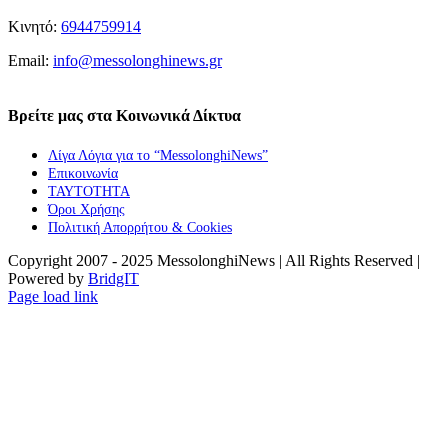
Κινητό:
6944759914
Email:
info@messolonghinews.gr
Βρείτε μας στα Κοινωνικά Δίκτυα
Λίγα Λόγια για το “MessolonghiNews”
Επικοινωνία
ΤΑΥΤΟΤΗΤΑ
Όροι Χρήσης
Πολιτική Απορρήτου & Cookies
Copyright 2007 - 2025 MessolonghiNews | All Rights Reserved |
Powered by
BridgIT
YouTube
Facebook
Instagram
Page load link
Go
to
Top