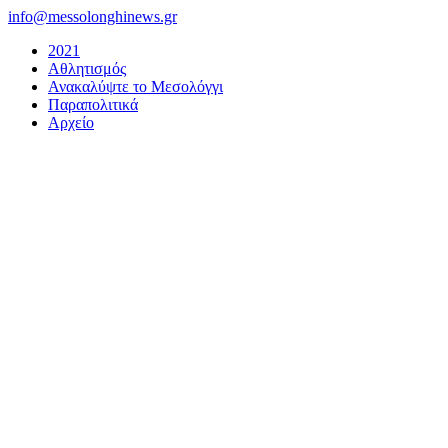
Μετάβαση
info@messolonghinews.gr
στο
2021
περιεχόμενο
Αθλητισμός
Ανακαλύψτε το Μεσολόγγι
Παραπολιτικά
Αρχείο