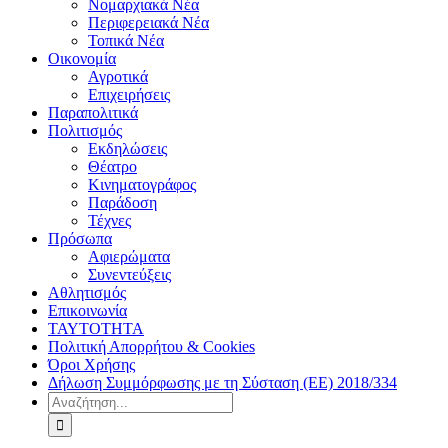
Νομαρχιακά Νέα
Περιφερειακά Νέα
Τοπικά Νέα
Οικονομία
Αγροτικά
Επιχειρήσεις
Παραπολιτικά
Πολιτισμός
Εκδηλώσεις
Θέατρο
Κινηματογράφος
Παράδοση
Τέχνες
Πρόσωπα
Αφιερώματα
Συνεντεύξεις
Αθλητισμός
Επικοινωνία
ΤΑΥΤΟΤΗΤΑ
Πολιτική Απορρήτου & Cookies
Όροι Χρήσης
Δήλωση Συμμόρφωσης με τη Σύσταση (ΕΕ) 2018/334
Αναζήτηση
για: