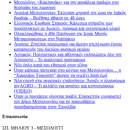
Μεσολόγγι: «Καμπανάκι» για την ασφάλεια παιδιών στο
θεατράκι του λιμανιού
Αγριλιά Μεσολογγίου: Έκλεψαν μηχανή την ώρα της λαϊκής
βραδιάς – Βρέθηκε άθικτη σε 48 ώρες
Ελληνικός Ερυθρός Σταυρός: Κάλεσμα στήριξης των
πυρόπληκτων με δωρεές, τρόφιμα και υγειονομικό υλικό
Ολοκληρώθηκε η 49η Πανήγυρη της Ιεράς Μονής
Μεταμορφώσεως στη Ναύπακτο
Αγρίνιο: Ζητείται προσωπικό για άμεση στελέχωση έργου
κατασκευής του δικτύου φυσικού αερίου
Αστακός: Πολιτιστικές και αθλητικές εκδηλώσεις όλο τον
Αύγουστο – Το αναλυτικό πρόγραμμα
Νέο όπλο κατά του εθισμού στον τζόγο
Όταν κάποιοι πίστεψαν στο κέντρο του Μεσολογγίου… η
“Χαριλάου Τρικούπη” άρχισε να γεμίζει ξανά ζωή
Νέα εποχή στις αγροτικές επιδοτήσεις: Άνοιξε η πλατφόρμα
myAGRO – Τι αλλάζει για αγρότες και κτηνοτρόφους
(VIDEO)
Όταν οι προτάσεις γίνονται πράξη: Επισκέπτης ευχαριστεί
τον Δήμο Μεσολογγίου για τις παρεμβάσεις
προσβασιμότητας στην Τουρλίδα
Επικοινωνία
ΣΠ. ΜΗΛΙΟΥ 3 - ΜΕΣΟΛΟΓΓΙ