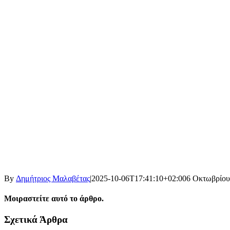
By
Δημήτριος Μαλαβέτας
|
2025-10-06T17:41:10+02:00
6 Οκτωβρίου
Μοιραστείτε αυτό το άρθρο.
Facebook
X
LinkedIn
WhatsApp
Email
Σχετικά Άρθρα