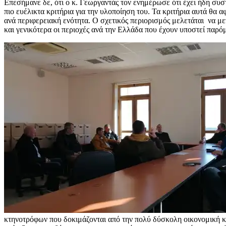
Επεσήμανε δε, ότι ο κ. Γεωργαντάς τον ενημέρωσε ότι έχει ήδη συσ
πιο ευέλικτα κριτήρια για την υλοποίηση του. Τα κριτήρια αυτά 
ανά περιφερειακή ενότητα. Ο σχετικός περιορισμός μελετάται να μ
και γενικότερα οι περιοχές ανά την Ελλάδα που έχουν υποστεί παρόμ
κτηνοτρόφων που δοκιμάζονται από την πολύ δύσκολη οικονομική κατ