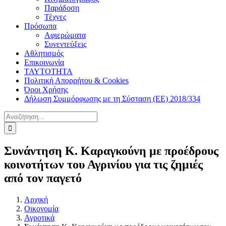
Παράδοση
Τέχνες
Πρόσωπα
Αφιερώματα
Συνεντεύξεις
Αθλητισμός
Επικοινωνία
ΤΑΥΤΟΤΗΤΑ
Πολιτική Απορρήτου & Cookies
Όροι Χρήσης
Δήλωση Συμμόρφωσης με τη Σύσταση (ΕΕ) 2018/334
Αναζήτηση
για:
Συνάντηση Κ. Καραγκούνη με προέδρους
κοινοτήτων του Αγρινίου για τις ζημιές
από τον παγετό
Αρχική
Οικονομία
Αγροτικά