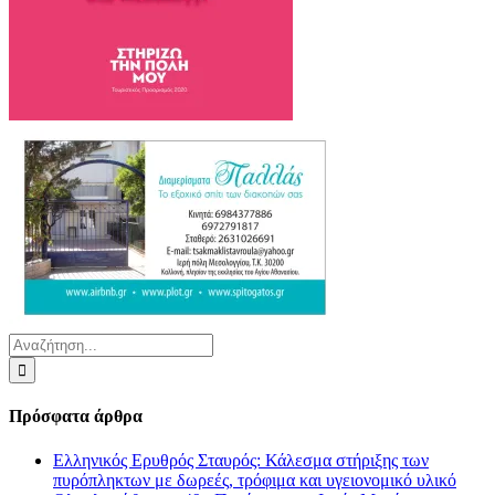
Αναζήτηση
για:
Πρόσφατα άρθρα
Ελληνικός Ερυθρός Σταυρός: Κάλεσμα στήριξης των
πυρόπληκτων με δωρεές, τρόφιμα και υγειονομικό υλικό