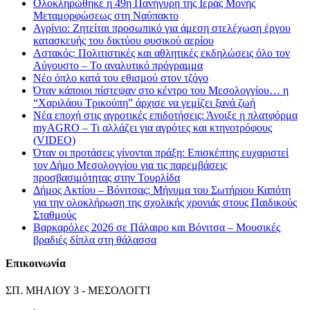
Ολοκληρώθηκε η 49η Πανήγυρη της Ιεράς Μονής
Μεταμορφώσεως στη Ναύπακτο
Αγρίνιο: Ζητείται προσωπικό για άμεση στελέχωση έργου
κατασκευής του δικτύου φυσικού αερίου
Αστακός: Πολιτιστικές και αθλητικές εκδηλώσεις όλο τον
Αύγουστο – Το αναλυτικό πρόγραμμα
Νέο όπλο κατά του εθισμού στον τζόγο
Όταν κάποιοι πίστεψαν στο κέντρο του Μεσολογγίου… η
“Χαριλάου Τρικούπη” άρχισε να γεμίζει ξανά ζωή
Νέα εποχή στις αγροτικές επιδοτήσεις: Άνοιξε η πλατφόρμα
myAGRO – Τι αλλάζει για αγρότες και κτηνοτρόφους
(VIDEO)
Όταν οι προτάσεις γίνονται πράξη: Επισκέπτης ευχαριστεί
τον Δήμο Μεσολογγίου για τις παρεμβάσεις
προσβασιμότητας στην Τουρλίδα
Δήμος Ακτίου – Βόνιτσας: Μήνυμα του Σωτήριου Καπότη
για την ολοκλήρωση της σχολικής χρονιάς στους Παιδικούς
Σταθμούς
Βαρκαρόλες 2026 σε Πάλαιρο και Βόνιτσα – Μουσικές
βραδιές δίπλα στη θάλασσα
Επικοινωνία
ΣΠ. ΜΗΛΙΟΥ 3 - ΜΕΣΟΛΟΓΓΙ