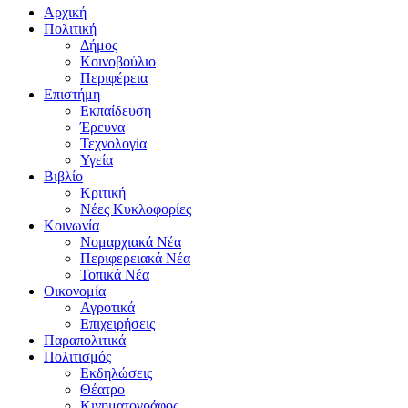
Αρχική
Πολιτική
Δήμος
Κοινοβούλιο
Περιφέρεια
Επιστήμη
Εκπαίδευση
Έρευνα
Τεχνολογία
Υγεία
Βιβλίο
Κριτική
Νέες Κυκλοφορίες
Κοινωνία
Νομαρχιακά Νέα
Περιφερειακά Νέα
Τοπικά Νέα
Οικονομία
Αγροτικά
Επιχειρήσεις
Παραπολιτικά
Πολιτισμός
Εκδηλώσεις
Θέατρο
Κινηματογράφος