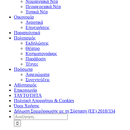
Νομαρχιακά Νέα
Περιφερειακά Νέα
Τοπικά Νέα
Οικονομία
Αγροτικά
Επιχειρήσεις
Παραπολιτικά
Πολιτισμός
Εκδηλώσεις
Θέατρο
Κινηματογράφος
Παράδοση
Τέχνες
Πρόσωπα
Αφιερώματα
Συνεντεύξεις
Αθλητισμός
Επικοινωνία
ΤΑΥΤΟΤΗΤΑ
Πολιτική Απορρήτου & Cookies
Όροι Χρήσης
Δήλωση Συμμόρφωσης με τη Σύσταση (ΕΕ) 2018/334
Αναζήτηση
για: