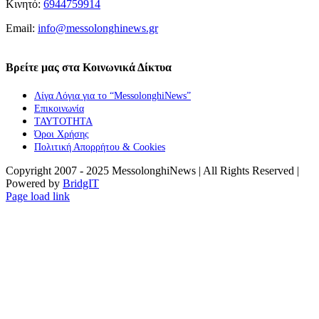
Κινητό:
6944759914
Email:
info@messolonghinews.gr
Βρείτε μας στα Κοινωνικά Δίκτυα
Λίγα Λόγια για το “MessolonghiNews”
Επικοινωνία
ΤΑΥΤΟΤΗΤΑ
Όροι Χρήσης
Πολιτική Απορρήτου & Cookies
Copyright 2007 - 2025 MessolonghiNews | All Rights Reserved |
Powered by
BridgIT
YouTube
Facebook
Instagram
Page load link
Go
to
Top