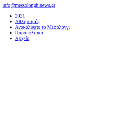
Μετάβαση
info@messolonghinews.gr
στο
2021
περιεχόμενο
Αθλητισμός
Ανακαλύψτε το Μεσολόγγι
Παραπολιτικά
Αρχείο