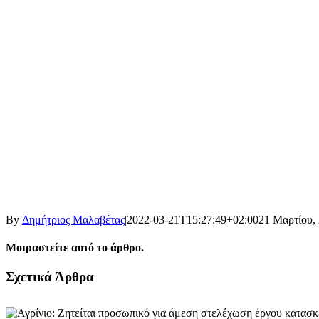
By
Δημήτριος Μαλαβέτας
|
2022-03-21T15:27:49+02:00
21 Μαρτίου,
Μοιραστείτε αυτό το άρθρο.
Facebook
X
LinkedIn
WhatsApp
Email
Σχετικά Άρθρα