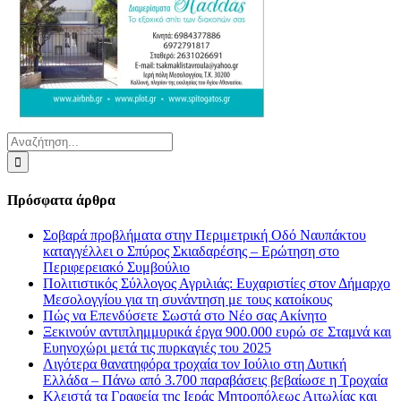
Αναζήτηση
για:
Πρόσφατα άρθρα
Σοβαρά προβλήματα στην Περιμετρική Οδό Ναυπάκτου
καταγγέλλει ο Σπύρος Σκιαδαρέσης – Ερώτηση στο
Περιφερειακό Συμβούλιο
Πολιτιστικός Σύλλογος Αγριλιάς: Ευχαριστίες στον Δήμαρχο
Μεσολογγίου για τη συνάντηση με τους κατοίκους
Πώς να Επενδύσετε Σωστά στο Νέο σας Ακίνητο
Ξεκινούν αντιπλημμυρικά έργα 900.000 ευρώ σε Σταμνά και
Ευηνοχώρι μετά τις πυρκαγιές του 2025
Λιγότερα θανατηφόρα τροχαία τον Ιούλιο στη Δυτική
Ελλάδα – Πάνω από 3.700 παραβάσεις βεβαίωσε η Τροχαία
Κλειστά τα Γραφεία της Ιεράς Μητροπόλεως Αιτωλίας και