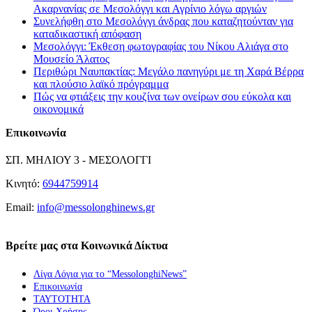
Ακαρνανίας σε Μεσολόγγι και Αγρίνιο λόγω αργιών
Συνελήφθη στο Μεσολόγγι άνδρας που καταζητούνταν για
καταδικαστική απόφαση
Μεσολόγγι: Έκθεση φωτογραφίας του Νίκου Αλιάγα στο
Μουσείο Άλατος
Περιθώρι Ναυπακτίας: Μεγάλο πανηγύρι με τη Χαρά Βέρρα
και πλούσιο λαϊκό πρόγραμμα
Πώς να φτιάξεις την κουζίνα των ονείρων σου εύκολα και
οικονομικά
Επικοινωνία
ΣΠ. ΜΗΛΙΟΥ 3 - ΜΕΣΟΛΟΓΓΙ
Κινητό:
6944759914
Email:
info@messolonghinews.gr
Βρείτε μας στα Κοινωνικά Δίκτυα
Λίγα Λόγια για το “MessolonghiNews”
Επικοινωνία
ΤΑΥΤΟΤΗΤΑ
Όροι Χρήσης