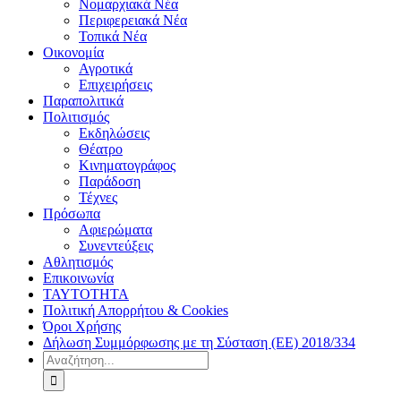
Νομαρχιακά Νέα
Περιφερειακά Νέα
Τοπικά Νέα
Οικονομία
Αγροτικά
Επιχειρήσεις
Παραπολιτικά
Πολιτισμός
Εκδηλώσεις
Θέατρο
Κινηματογράφος
Παράδοση
Τέχνες
Πρόσωπα
Αφιερώματα
Συνεντεύξεις
Αθλητισμός
Επικοινωνία
ΤΑΥΤΟΤΗΤΑ
Πολιτική Απορρήτου & Cookies
Όροι Χρήσης
Δήλωση Συμμόρφωσης με τη Σύσταση (ΕΕ) 2018/334
Αναζήτηση
για: