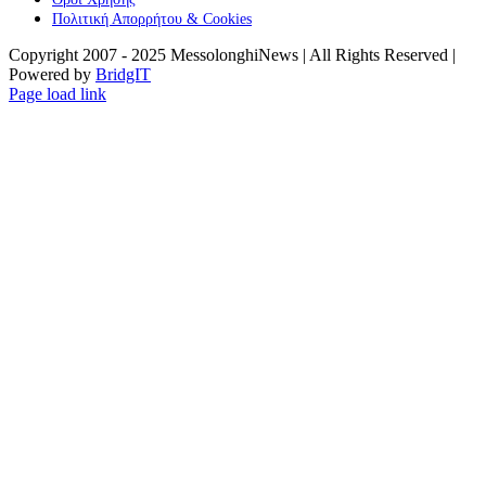
Πολιτική Απορρήτου & Cookies
Copyright 2007 - 2025 MessolonghiNews | All Rights Reserved |
Powered by
BridgIT
YouTube
Facebook
Instagram
Page load link
Go
to
Top