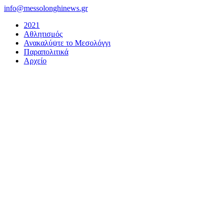
Μετάβαση
info@messolonghinews.gr
στο
2021
περιεχόμενο
Αθλητισμός
Ανακαλύψτε το Μεσολόγγι
Παραπολιτικά
Αρχείο