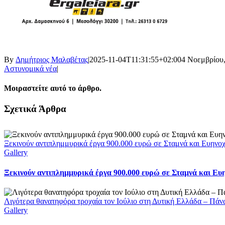
By
Δημήτριος Μαλαβέτας
|
2025-11-04T11:31:55+02:00
4 Νοεμβρίου
Αστυνομικά νέα
|
Μοιραστείτε αυτό το άρθρο.
Facebook
X
LinkedIn
WhatsApp
Email
Σχετικά Άρθρα
Ξεκινούν αντιπλημμυρικά έργα 900.000 ευρώ σε Σταμνά και Ευηνοχώ
Gallery
Ξεκινούν αντιπλημμυρικά έργα 900.000 ευρώ σε Σταμνά και Ευη
Λιγότερα θανατηφόρα τροχαία τον Ιούλιο στη Δυτική Ελλάδα – Πάν
Gallery