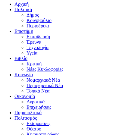
Αρχική
Πολιτική
Δήμος
Κοινοβούλιο
Περιφέρεια
Επιστήμη
Εκπαίδευση
Έρευνα
Τεχνολογία
Υγεία
Βιβλίο
Κριτική
Νέες Κυκλοφορίες
Κοινωνία
Νομαρχιακά Νέα
Περιφερειακά Νέα
Τοπικά Νέα
Οικονομία
Αγροτικά
Επιχειρήσεις
Παραπολιτικά
Πολιτισμός
Εκδηλώσεις
Θέατρο
Κινηματογράφος