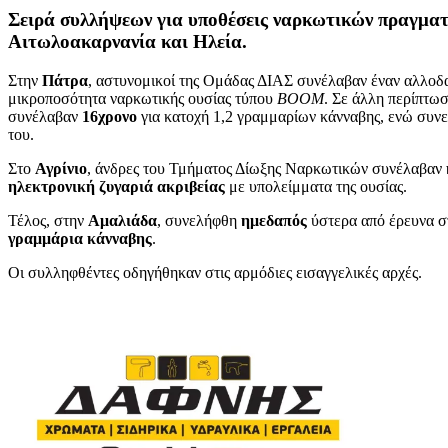
Σειρά συλλήψεων για υποθέσεις ναρκωτικών πραγματο
Αιτωλοακαρνανία και Ηλεία.
Στην
Πάτρα
, αστυνομικοί της Ομάδας ΔΙΑΣ συνέλαβαν έναν αλλοδα
μικροποσότητα ναρκωτικής ουσίας τύπου
BOOM
. Σε άλλη περίπτω
συνέλαβαν
16χρονο
για κατοχή 1,2 γραμμαρίων κάνναβης, ενώ συν
του.
Στο
Αγρίνιο
, άνδρες του Τμήματος Δίωξης Ναρκωτικών συνέλαβαν
ηλεκτρονική ζυγαριά ακριβείας
με υπολείμματα της ουσίας.
Τέλος, στην
Αμαλιάδα
, συνελήφθη
ημεδαπός
ύστερα από έρευνα σ
γραμμάρια κάνναβης
.
Οι συλληφθέντες οδηγήθηκαν στις αρμόδιες εισαγγελικές αρχές.