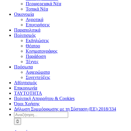
Περιφερειακά Νέα
Τοπικά Νέα
Οικονομία
Αγροτικά
Επιχειρήσεις
Παραπολιτικά
Πολιτισμός
Εκδηλώσεις
Θέατρο
Κινηματογράφος
Παράδοση
Τέχνες
Πρόσωπα
Αφιερώματα
Συνεντεύξεις
Αθλητισμός
Επικοινωνία
ΤΑΥΤΟΤΗΤΑ
Πολιτική Απορρήτου & Cookies
Όροι Χρήσης
Δήλωση Συμμόρφωσης με τη Σύσταση (ΕΕ) 2018/334
Αναζήτηση
για: