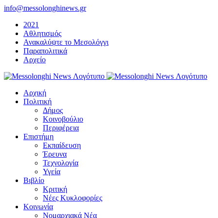
Μετάβαση
info@messolonghinews.gr
στο
2021
περιεχόμενο
Αθλητισμός
Ανακαλύψτε το Μεσολόγγι
Παραπολιτικά
Αρχείο
Αρχική
Πολιτική
Δήμος
Κοινοβούλιο
Περιφέρεια
Επιστήμη
Εκπαίδευση
Έρευνα
Τεχνολογία
Υγεία
Βιβλίο
Κριτική
Νέες Κυκλοφορίες
Κοινωνία
Νομαρχιακά Νέα