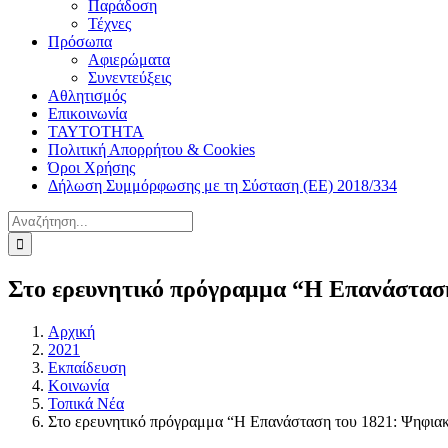
Παράδοση
Τέχνες
Πρόσωπα
Αφιερώματα
Συνεντεύξεις
Αθλητισμός
Επικοινωνία
ΤΑΥΤΟΤΗΤΑ
Πολιτική Απορρήτου & Cookies
Όροι Χρήσης
Δήλωση Συμμόρφωσης με τη Σύσταση (ΕΕ) 2018/334
Αναζήτηση
για:
Στο ερευνητικό πρόγραμμα “Η Επανάσταση
Αρχική
2021
Εκπαίδευση
Κοινωνία
Τοπικά Νέα
Στο ερευνητικό πρόγραμμα “Η Επανάσταση του 1821: Ψηφια