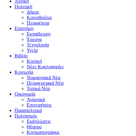
Αρχική
Πολιτική
Δήμος
Κοινοβούλιο
Περιφέρεια
Επιστήμη
Εκπαίδευση
Έρευνα
Τεχνολογία
Υγεία
Βιβλίο
Κριτική
Νέες Κυκλοφορίες
Κοινωνία
Νομαρχιακά Νέα
Περιφερειακά Νέα
Τοπικά Νέα
Οικονομία
Αγροτικά
Επιχειρήσεις
Παραπολιτικά
Πολιτισμός
Εκδηλώσεις
Θέατρο
Κινηματογράφος