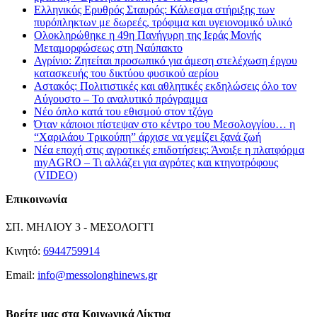
Ελληνικός Ερυθρός Σταυρός: Κάλεσμα στήριξης των
πυρόπληκτων με δωρεές, τρόφιμα και υγειονομικό υλικό
Ολοκληρώθηκε η 49η Πανήγυρη της Ιεράς Μονής
Μεταμορφώσεως στη Ναύπακτο
Αγρίνιο: Ζητείται προσωπικό για άμεση στελέχωση έργου
κατασκευής του δικτύου φυσικού αερίου
Αστακός: Πολιτιστικές και αθλητικές εκδηλώσεις όλο τον
Αύγουστο – Το αναλυτικό πρόγραμμα
Νέο όπλο κατά του εθισμού στον τζόγο
Όταν κάποιοι πίστεψαν στο κέντρο του Μεσολογγίου… η
“Χαριλάου Τρικούπη” άρχισε να γεμίζει ξανά ζωή
Νέα εποχή στις αγροτικές επιδοτήσεις: Άνοιξε η πλατφόρμα
myAGRO – Τι αλλάζει για αγρότες και κτηνοτρόφους
(VIDEO)
Επικοινωνία
ΣΠ. ΜΗΛΙΟΥ 3 - ΜΕΣΟΛΟΓΓΙ
Κινητό:
6944759914
Email:
info@messolonghinews.gr
Βρείτε μας στα Κοινωνικά Δίκτυα