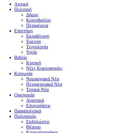
Αρχική
Πολιτική
Δήμος
Κοινοβούλιο
Περιφέρεια
Επιστήμη
Εκπαίδευση
Έρευνα
Τεχνολογία
Υγεία
Βιβλίο
Κριτική
Νέες Κυκλοφορίες
Κοινωνία
Νομαρχιακά Νέα
Περιφερειακά Νέα
Τοπικά Νέα
Οικονομία
Αγροτικά
Επιχειρήσεις
Παραπολιτικά
Πολιτισμός
Εκδηλώσεις
Θέατρο
Κινηματογράφος