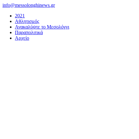
Μετάβαση
info@messolonghinews.gr
στο
2021
περιεχόμενο
Αθλητισμός
Ανακαλύψτε το Μεσολόγγι
Παραπολιτικά
Αρχείο