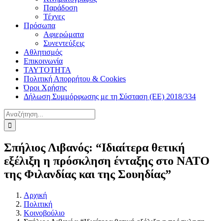
Παράδοση
Τέχνες
Πρόσωπα
Αφιερώματα
Συνεντεύξεις
Αθλητισμός
Επικοινωνία
ΤΑΥΤΟΤΗΤΑ
Πολιτική Απορρήτου & Cookies
Όροι Χρήσης
Δήλωση Συμμόρφωσης με τη Σύσταση (ΕΕ) 2018/334
Αναζήτηση
για:
Σπήλιος Λιβανός: “Ιδιαίτερα θετική
εξέλιξη η πρόσκληση ένταξης στο ΝΑΤΟ
της Φιλανδίας και της Σουηδίας”
Αρχική
Πολιτική
Κοινοβούλιο