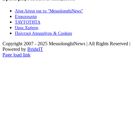
Λίγα Λόγια για το “MessolonghiNews”
Επικοινωνία
ΤΑΥΤΟΤΗΤΑ
Όροι Χρήσης
Πολιτική Απορρήτου & Cookies
Copyright 2007 - 2025 MessolonghiNews | All Rights Reserved |
Powered by
BridgIT
YouTube
Facebook
Instagram
Page load link
Go
to
Top