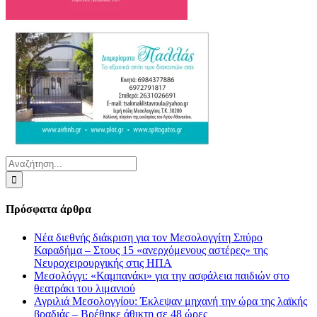
Αναζήτηση
για:
Πρόσφατα άρθρα
Νέα διεθνής διάκριση για τον Μεσολογγίτη Σπύρο
Καραδήμα – Στους 15 «ανερχόμενους αστέρες» της
Νευροχειρουργικής στις ΗΠΑ
Μεσολόγγι: «Καμπανάκι» για την ασφάλεια παιδιών στο
θεατράκι του λιμανιού
Αγριλιά Μεσολογγίου: Έκλεψαν μηχανή την ώρα της λαϊκής
βραδιάς – Βρέθηκε άθικτη σε 48 ώρες