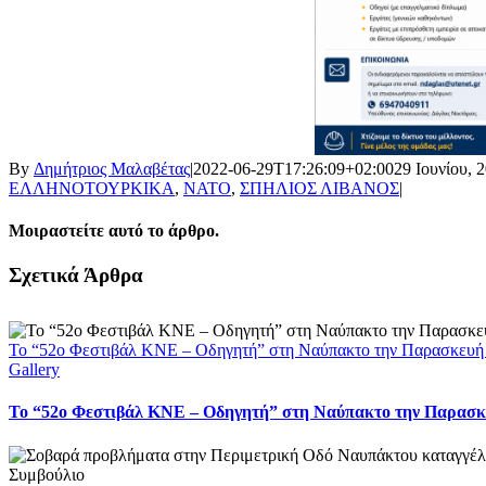
By
Δημήτριος Μαλαβέτας
|
2022-06-29T17:26:09+02:00
29 Ιουνίου, 
ΕΛΛΗΝΟΤΟΥΡΚΙΚΑ
,
ΝΑΤΟ
,
ΣΠΗΛΙΟΣ ΛΙΒΑΝΟΣ
|
Μοιραστείτε αυτό το άρθρο.
Facebook
X
LinkedIn
WhatsApp
Email
Σχετικά Άρθρα
Το “52ο Φεστιβάλ ΚΝΕ – Οδηγητή” στη Ναύπακτο την Παρασκευή
Gallery
Το “52ο Φεστιβάλ ΚΝΕ – Οδηγητή” στη Ναύπακτο την Παρασκ