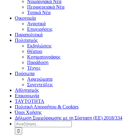
Νομαρχιακά Νέα
Περιφερειακά Νέα
Τοπικά Νέα
Οικονομία
Αγροτικά
Επιχειρήσεις
Παραπολιτικά
Πολιτισμός
Εκδηλώσεις
Θέατρο
Κινηματογράφος
Παράδοση
Τέχνες
Πρόσωπα
Αφιερώματα
Συνεντεύξεις
Αθλητισμός
Επικοινωνία
ΤΑΥΤΟΤΗΤΑ
Πολιτική Απορρήτου & Cookies
Όροι Χρήσης
Δήλωση Συμμόρφωσης με τη Σύσταση (ΕΕ) 2018/334
Αναζήτηση
για: