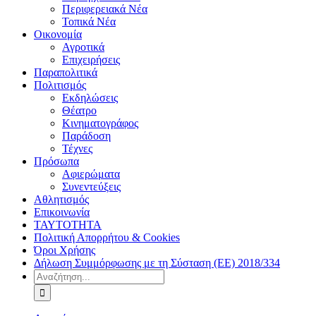
Περιφερειακά Νέα
Τοπικά Νέα
Οικονομία
Αγροτικά
Επιχειρήσεις
Παραπολιτικά
Πολιτισμός
Εκδηλώσεις
Θέατρο
Κινηματογράφος
Παράδοση
Τέχνες
Πρόσωπα
Αφιερώματα
Συνεντεύξεις
Αθλητισμός
Επικοινωνία
ΤΑΥΤΟΤΗΤΑ
Πολιτική Απορρήτου & Cookies
Όροι Χρήσης
Δήλωση Συμμόρφωσης με τη Σύσταση (ΕΕ) 2018/334
Αναζήτηση
για: