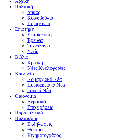
Αρχική
Πολιτική
Δήμος
Κοινοβούλιο
Περιφέρεια
Επιστήμη
Εκπαίδευση
Έρευνα
Τεχνολογία
Υγεία
Βιβλίο
Κριτική
Νέες Κυκλοφορίες
Κοινωνία
Νομαρχιακά Νέα
Περιφερειακά Νέα
Τοπικά Νέα
Οικονομία
Αγροτικά
Επιχειρήσεις
Παραπολιτικά
Πολιτισμός
Εκδηλώσεις
Θέατρο
Κινηματογράφος