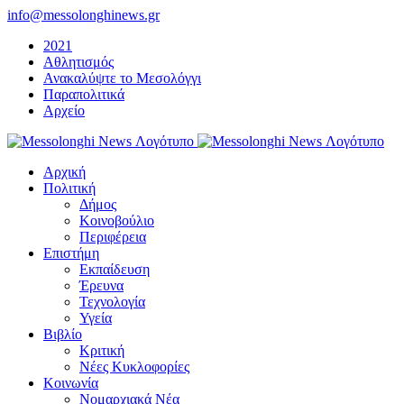
Μετάβαση
info@messolonghinews.gr
στο
2021
περιεχόμενο
Αθλητισμός
Ανακαλύψτε το Μεσολόγγι
Παραπολιτικά
Αρχείο
Αρχική
Πολιτική
Δήμος
Κοινοβούλιο
Περιφέρεια
Επιστήμη
Εκπαίδευση
Έρευνα
Τεχνολογία
Υγεία
Βιβλίο
Κριτική
Νέες Κυκλοφορίες
Κοινωνία
Νομαρχιακά Νέα