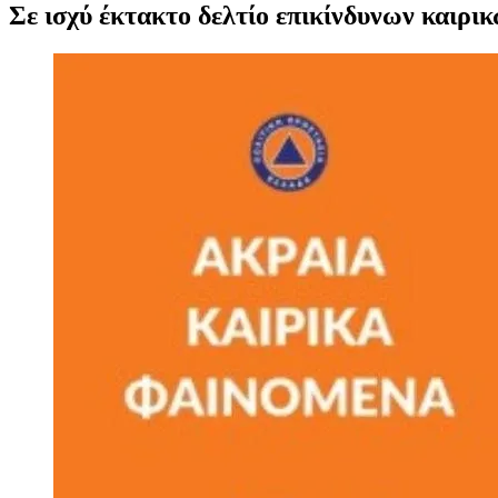
Σε ισχύ έκτακτο δελτίο επικίνδυνων καιρι
Προβολή
μεγαλύτερης
εικόνας