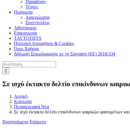
Παράδοση
Τέχνες
Πρόσωπα
Αφιερώματα
Συνεντεύξεις
Αθλητισμός
Επικοινωνία
ΤΑΥΤΟΤΗΤΑ
Πολιτική Απορρήτου & Cookies
Όροι Χρήσης
Δήλωση Συμμόρφωσης με τη Σύσταση (ΕΕ) 2018/334
Αναζήτηση
για:
Σε ισχύ έκτακτο δελτίο επικίνδυνων καιρι
Αρχική
Κοινωνία
Περιφερειακά Νέα
Σε ισχύ έκτακτο δελτίο επικίνδυνων καιρικών φαινομένων και
Προηγούμενο
Επόμενο