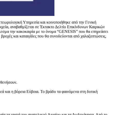
τεωρολογική Υπηρεσία και κοινοποιήθηκε από την Γενική
ιχεία, αναβαθμίζεται σε Έκτακτο Δελτίο Επικίνδυνων Καιρικών
τέλεσμα την κακοκαιρία με το όνομα “GENESIS” που θα επηρεάσει
 βροχές και καταιγίδες που θα συνοδεύονται από χαλαζοπτώσεις,
σθενήσουν.
ρεά και η βόρεια Εύβοια. Το βράδυ τα φαινόμενα στη δυτική
ιαία τα νησιά του ανατολικού Αιγαίου και τα Δωδεκάνησα. Από το