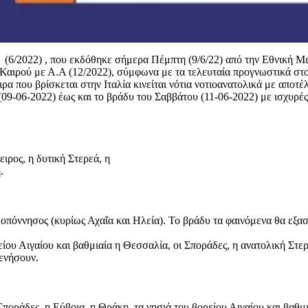
6/2022) , που εκδόθηκε σήμερα Πέμπτη (9/6/22) από την Εθνική Με
Καιρού με Α.Α (12/2022), σύμφωνα με τα τελευταία προγνωστικά στο
α που βρίσκεται στην Ιταλία κινείται νότια νοτιοανατολικά με απο
09-06-2022) έως και το βράδυ του Σαββάτου (11-06-2022) με ισχυρές
ιρος, η δυτική Στερεά, η
.
Πελοπόννησος (κυρίως Αχαΐα και Ηλεία). Το βράδυ τα φαινόμενα θα εξα
είου Αιγαίου και βαθμιαία η Θεσσαλία, οι Σποράδες, η ανατολική Στε
θενήσουν.
Σποράδες, η Εύβοια, η Θράκη, τα νησιά του βορείου Αιγαίου και βαθμ