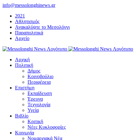
Μετάβαση
info@messolonghinews.gr
στο
2021
περιεχόμενο
Αθλητισμός
Ανακαλύψτε το Μεσολόγγι
Παραπολιτικά
Αρχείο
Αρχική
Πολιτική
Δήμος
Κοινοβούλιο
Περιφέρεια
Επιστήμη
Εκπαίδευση
Έρευνα
Τεχνολογία
Υγεία
Βιβλίο
Κριτική
Νέες Κυκλοφορίες
Κοινωνία
Νομαρχιακά Νέα