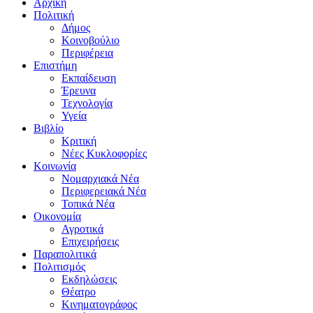
Αρχική
Πολιτική
Δήμος
Κοινοβούλιο
Περιφέρεια
Επιστήμη
Εκπαίδευση
Έρευνα
Τεχνολογία
Υγεία
Βιβλίο
Κριτική
Νέες Κυκλοφορίες
Κοινωνία
Νομαρχιακά Νέα
Περιφερειακά Νέα
Τοπικά Νέα
Οικονομία
Αγροτικά
Επιχειρήσεις
Παραπολιτικά
Πολιτισμός
Εκδηλώσεις
Θέατρο
Κινηματογράφος