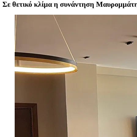
Σε θετικό κλίμα η συνάντηση Μαυρομμάτη
Προβολή
μεγαλύτερης
εικόνας