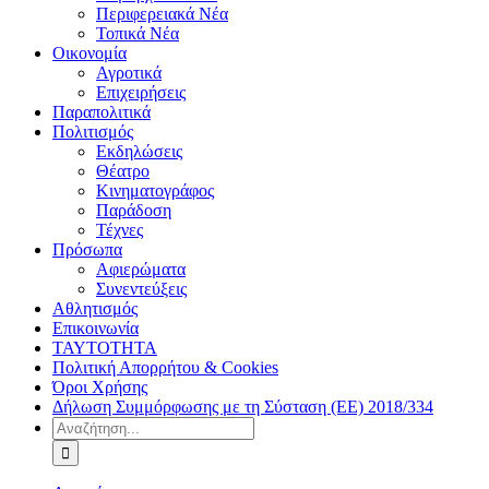
Περιφερειακά Νέα
Τοπικά Νέα
Οικονομία
Αγροτικά
Επιχειρήσεις
Παραπολιτικά
Πολιτισμός
Εκδηλώσεις
Θέατρο
Κινηματογράφος
Παράδοση
Τέχνες
Πρόσωπα
Αφιερώματα
Συνεντεύξεις
Αθλητισμός
Επικοινωνία
ΤΑΥΤΟΤΗΤΑ
Πολιτική Απορρήτου & Cookies
Όροι Χρήσης
Δήλωση Συμμόρφωσης με τη Σύσταση (ΕΕ) 2018/334
Αναζήτηση
για: