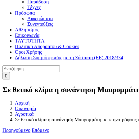
Παράδοση
Τέχνες
Πρόσωπα
Αφιερώματα
Συνεντεύξεις
Αθλητισμός
Επικοινωνία
ΤΑΥΤΟΤΗΤΑ
Πολιτική Απορρήτου & Cookies
Όροι Χρήσης
Δήλωση Συμμόρφωσης με τη Σύσταση (ΕΕ) 2018/334
Αναζήτηση
για:
Σε θετικό κλίμα η συνάντηση Μαυρομμάτη
Αρχική
Οικονομία
Αγροτικά
Σε θετικό κλίμα η συνάντηση Μαυρομμάτη με κτηνοτρόφους 
Προηγούμενο
Επόμενο