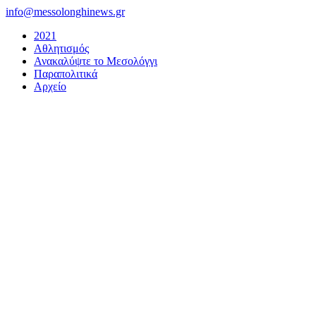
Μετάβαση
info@messolonghinews.gr
στο
2021
περιεχόμενο
Αθλητισμός
Ανακαλύψτε το Μεσολόγγι
Παραπολιτικά
Αρχείο