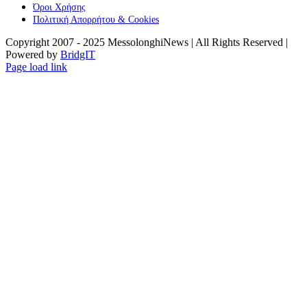
Όροι Χρήσης
Πολιτική Απορρήτου & Cookies
Copyright 2007 - 2025 MessolonghiNews | All Rights Reserved |
Powered by
BridgIT
YouTube
Facebook
Instagram
Page load link
Go
to
Top