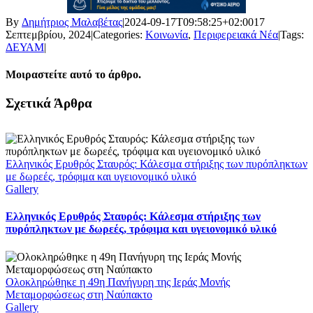
By
Δημήτριος Μαλαβέτας
|
2024-09-17T09:58:25+02:00
17
Σεπτεμβρίου, 2024
|
Categories:
Κοινωνία
,
Περιφερειακά Νέα
|
Tags:
ΔΕΥΑΜ
|
Μοιραστείτε αυτό το άρθρο.
Facebook
X
LinkedIn
WhatsApp
Email
Σχετικά Άρθρα
Ελληνικός Ερυθρός Σταυρός: Κάλεσμα στήριξης των πυρόπληκτων
με δωρεές, τρόφιμα και υγειονομικό υλικό
Gallery
Ελληνικός Ερυθρός Σταυρός: Κάλεσμα στήριξης των
πυρόπληκτων με δωρεές, τρόφιμα και υγειονομικό υλικό
Ολοκληρώθηκε η 49η Πανήγυρη της Ιεράς Μονής
Μεταμορφώσεως στη Ναύπακτο
Gallery