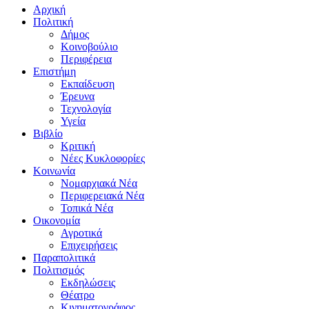
Αρχική
Πολιτική
Δήμος
Κοινοβούλιο
Περιφέρεια
Επιστήμη
Εκπαίδευση
Έρευνα
Τεχνολογία
Υγεία
Βιβλίο
Κριτική
Νέες Κυκλοφορίες
Κοινωνία
Νομαρχιακά Νέα
Περιφερειακά Νέα
Τοπικά Νέα
Οικονομία
Αγροτικά
Επιχειρήσεις
Παραπολιτικά
Πολιτισμός
Εκδηλώσεις
Θέατρο
Κινηματογράφος