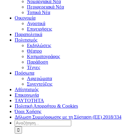
Νομαρχιακά Νέα
Περιφερειακά Νέα
Τοπικά Νέα
Οικονομία
Αγροτικά
Επιχειρήσεις
Παραπολιτικά
Πολιτισμός
Εκδηλώσεις
Θέατρο
Κινηματογράφος
Παράδοση
Τέχνες
Πρόσωπα
Αφιερώματα
Συνεντεύξεις
Αθλητισμός
Επικοινωνία
ΤΑΥΤΟΤΗΤΑ
Πολιτική Απορρήτου & Cookies
Όροι Χρήσης
Δήλωση Συμμόρφωσης με τη Σύσταση (ΕΕ) 2018/334
Αναζήτηση
για: