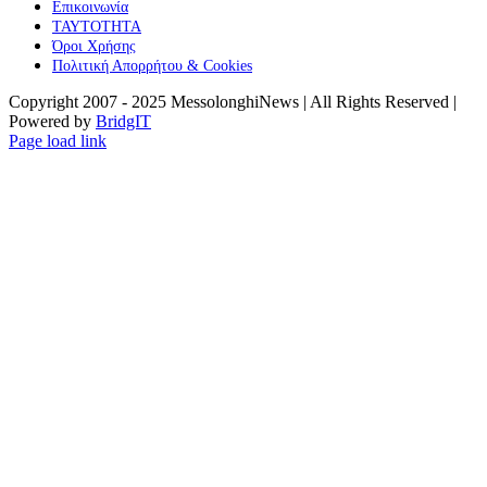
Επικοινωνία
ΤΑΥΤΟΤΗΤΑ
Όροι Χρήσης
Πολιτική Απορρήτου & Cookies
Copyright 2007 - 2025 MessolonghiNews | All Rights Reserved |
Powered by
BridgIT
YouTube
Facebook
Instagram
Page load link
Go
to
Top