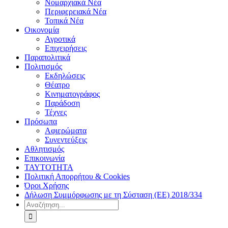
Νομαρχιακά Νέα
Περιφερειακά Νέα
Τοπικά Νέα
Οικονομία
Αγροτικά
Επιχειρήσεις
Παραπολιτικά
Πολιτισμός
Εκδηλώσεις
Θέατρο
Κινηματογράφος
Παράδοση
Τέχνες
Πρόσωπα
Αφιερώματα
Συνεντεύξεις
Αθλητισμός
Επικοινωνία
ΤΑΥΤΟΤΗΤΑ
Πολιτική Απορρήτου & Cookies
Όροι Χρήσης
Δήλωση Συμμόρφωσης με τη Σύσταση (ΕΕ) 2018/334
Αναζήτηση
για: