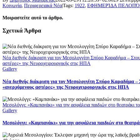
Κοινωνία
,
Περιφερειακά Νέα
|
Tags:
1922
,
ΕΦΗΜΕΡΊΔΑ ΠΕΛΟΠ
Μοιραστείτε αυτό το άρθρο.
Facebook
X
LinkedIn
WhatsApp
Email
Σχετικά Άρθρα
Νέα διεθνής διάκριση για τον Μεσολογγίτη Σπύρο Καραδήμα – Στο
αστέρες» της Νευροχειρουργικής στις ΗΠΑ
Gallery
Νέα διεθνής διάκριση για τον Μεσολογγίτη Σπύρο Καραδήμα – 
«ανερχόμενους αστέρες» της Νευροχειρουργικής στις ΗΠΑ
Μεσολόγγι: «Καμπανάκι» για την ασφάλεια παιδιών στο θεατράκι το
Gallery
Μεσολόγγι: «Καμπανάκι» για την ασφάλεια παιδιών στο θεατράκ