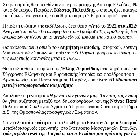
Χαιρετισμούς θα απευθύνουν ο περιφερειάρχης Δυτικής Ελλάδας,
Ν
και ο δήμαρχος Πατρέων,
Κώστας Πελετίδης,
ο οποίος έχει καταγ
και, όπως είναι γνωστό, ευαισθητοποίηση σε θέματα προσφυγικά.
Η πρώτη ενότητα της εκδήλωσης έχει θέμα
«Από το 1922 στο 2022
Αναγνωστοπούλου θα αναφερθεί στα «
Τραύματα της προσφυγιάς τω
ανθρώπων σε σχέση με το μεγάλο εθνικό τραύμα της καταστροφής».
Θα ακολουθήσει η ομιλία του
Δημήτρη Καμούζη
, ιστορικού, ερευν
Μικρασιατικών Σπουδών με τίτλο:
«Συλλογικό τραύμα και εθνική τα
της ελληνικής κοινωνίας μετά το 1922».
Θα ακολουθήσει η ομιλία της
Έλλης Λεμονίδου,
αναπληρώτριας καθ
Σύγχρονης Ελληνικής και Ευρωπαϊκής Ιστορίας και προέδρου του τμ
Αρχαιολογίας του Πανεπιστημίου Πατρών, που είναι:
«
Η Μικρασια
μεταξύ ιστοριογραφίας και μνήμης
».
Ακολουθεί η
ενότητα
«
Η γενιά των γονιών μας. Το έπος της εν
θα γίνει συζήτηση μεταξύ των δημοσιογράφων και της
Ντίνας Παπά
Πολιτιστικού Συλλόγου Αγροτικού Προσφυγικού Συνοικισμού Γηρο
Δ.Σ. της Ομοσπονδίας προσφυγικών Σωματείων.
Στην
τελευταία ενότητα
με τίτλο «Η μετά θάνατον ζωή»
ο Σουκρού
μεταδιδακτορικός ερευνητής στο Ινστιτούτο Μεσογειακών Σπουδών 
τρία μεγάλα reset της Τουρκίας και η Ελλάδα: μια πρόταση για ένα