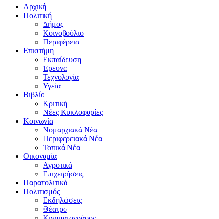
Αρχική
Πολιτική
Δήμος
Κοινοβούλιο
Περιφέρεια
Επιστήμη
Εκπαίδευση
Έρευνα
Τεχνολογία
Υγεία
Βιβλίο
Κριτική
Νέες Κυκλοφορίες
Κοινωνία
Νομαρχιακά Νέα
Περιφερειακά Νέα
Τοπικά Νέα
Οικονομία
Αγροτικά
Επιχειρήσεις
Παραπολιτικά
Πολιτισμός
Εκδηλώσεις
Θέατρο
Κινηματογράφος