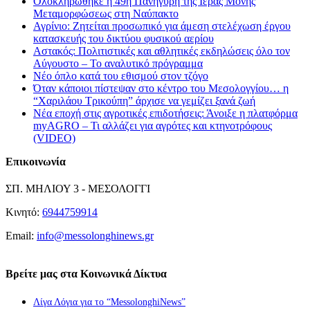
Ολοκληρώθηκε η 49η Πανήγυρη της Ιεράς Μονής
Μεταμορφώσεως στη Ναύπακτο
Αγρίνιο: Ζητείται προσωπικό για άμεση στελέχωση έργου
κατασκευής του δικτύου φυσικού αερίου
Αστακός: Πολιτιστικές και αθλητικές εκδηλώσεις όλο τον
Αύγουστο – Το αναλυτικό πρόγραμμα
Νέο όπλο κατά του εθισμού στον τζόγο
Όταν κάποιοι πίστεψαν στο κέντρο του Μεσολογγίου… η
“Χαριλάου Τρικούπη” άρχισε να γεμίζει ξανά ζωή
Νέα εποχή στις αγροτικές επιδοτήσεις: Άνοιξε η πλατφόρμα
myAGRO – Τι αλλάζει για αγρότες και κτηνοτρόφους
(VIDEO)
Επικοινωνία
ΣΠ. ΜΗΛΙΟΥ 3 - ΜΕΣΟΛΟΓΓΙ
Κινητό:
6944759914
Email:
info@messolonghinews.gr
Βρείτε μας στα Κοινωνικά Δίκτυα
Λίγα Λόγια για το “MessolonghiNews”