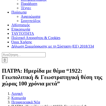
Παράδοση
Τέχνες
Πρόσωπα
Αφιερώματα
Συνεντεύξεις
Αθλητισμός
Επικοινωνία
ΤΑΥΤΟΤΗΤΑ
Πολιτική Απορρήτου & Cookies
Όροι Χρήσης
Δήλωση Συμμόρφωσης με τη Σύσταση (ΕΕ) 2018/334
Αναζήτηση
για:
ΠΑΤΡΑ: Ημερίδα με θέμα “1922:
Γεωπολιτική & Γεωστρατηγική θέση της
χώρας 100 χρόνια μετά”
Αρχική
Κοινωνία
Περιφερειακά Νέα