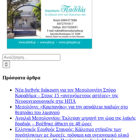
Αναζήτηση
για:
Πρόσφατα άρθρα
Νέα διεθνής διάκριση για τον Μεσολογγίτη Σπύρο
Καραδήμα – Στους 15 «ανερχόμενους αστέρες» της
Νευροχειρουργικής στις ΗΠΑ
Μεσολόγγι: «Καμπανάκι» για την ασφάλεια παιδιών στο
θεατράκι του λιμανιού
Αγριλιά Μεσολογγίου: Έκλεψαν μηχανή την ώρα της λαϊκής
βραδιάς – Βρέθηκε άθικτη σε 48 ώρες
Ελληνικός Ερυθρός Σταυρός: Κάλεσμα στήριξης των
πυρόπληκτων με δωρεές, τρόφιμα και υγειονομικό υλικό