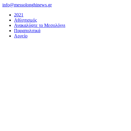
Μετάβαση
info@messolonghinews.gr
στο
2021
περιεχόμενο
Αθλητισμός
Ανακαλύψτε το Μεσολόγγι
Παραπολιτικά
Αρχείο