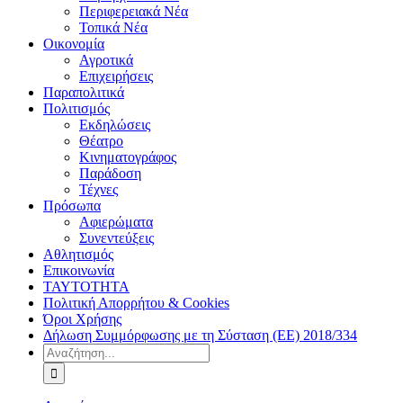
Περιφερειακά Νέα
Τοπικά Νέα
Οικονομία
Αγροτικά
Επιχειρήσεις
Παραπολιτικά
Πολιτισμός
Εκδηλώσεις
Θέατρο
Κινηματογράφος
Παράδοση
Τέχνες
Πρόσωπα
Αφιερώματα
Συνεντεύξεις
Αθλητισμός
Επικοινωνία
ΤΑΥΤΟΤΗΤΑ
Πολιτική Απορρήτου & Cookies
Όροι Χρήσης
Δήλωση Συμμόρφωσης με τη Σύσταση (ΕΕ) 2018/334
Αναζήτηση
για: