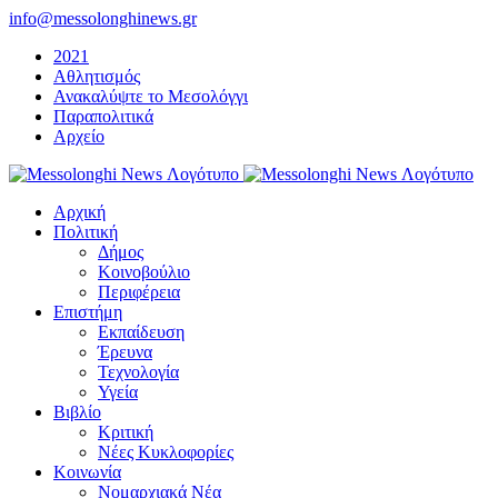
Μετάβαση
info@messolonghinews.gr
στο
2021
περιεχόμενο
Αθλητισμός
Ανακαλύψτε το Μεσολόγγι
Παραπολιτικά
Αρχείο
Αρχική
Πολιτική
Δήμος
Κοινοβούλιο
Περιφέρεια
Επιστήμη
Εκπαίδευση
Έρευνα
Τεχνολογία
Υγεία
Βιβλίο
Κριτική
Νέες Κυκλοφορίες
Κοινωνία
Νομαρχιακά Νέα