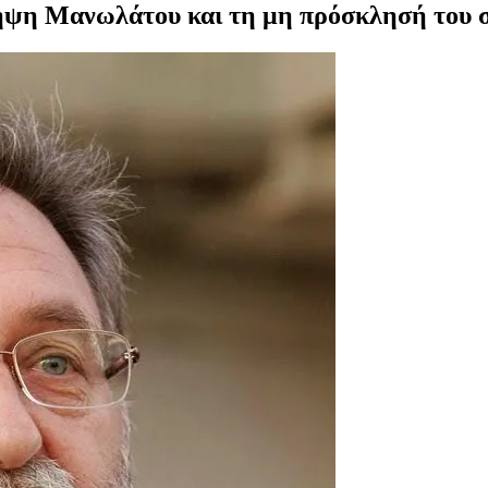
ηψη Μανωλάτου και τη μη πρόσκλησή του σ