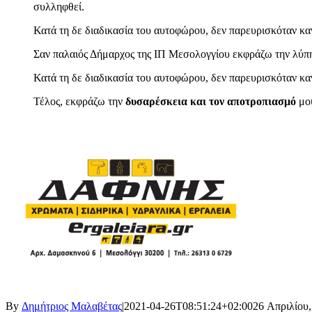
συλληφθεί.
Κατά τη δε διαδικασία του αυτοφώρου, δεν παρευρισκόταν κ
Σαν παλαιός Δήμαρχος της ΙΠ Μεσολογγίου εκφράζω την λύπη
Κατά τη δε διαδικασία του αυτοφώρου, δεν παρευρισκόταν κ
Τέλος, εκφράζω την
δυσαρέσκεια και τον αποτροπιασμό
μου
By
Δημήτριος Μαλαβέτας
|
2021-04-26T08:51:24+02:00
26 Απριλίου,