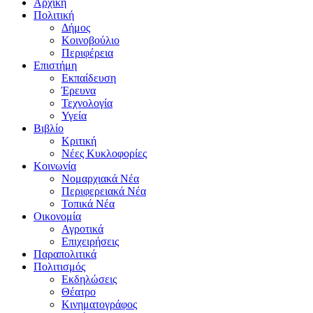
Αρχική
Πολιτική
Δήμος
Κοινοβούλιο
Περιφέρεια
Επιστήμη
Εκπαίδευση
Έρευνα
Τεχνολογία
Υγεία
Βιβλίο
Κριτική
Νέες Κυκλοφορίες
Κοινωνία
Νομαρχιακά Νέα
Περιφερειακά Νέα
Τοπικά Νέα
Οικονομία
Αγροτικά
Επιχειρήσεις
Παραπολιτικά
Πολιτισμός
Εκδηλώσεις
Θέατρο
Κινηματογράφος