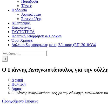
Παράδοση
Τέχνες
Πρόσωπα
Αφιερώματα
Συνεντεύξεις
Αθλητισμός
Επικοινωνία
ΤΑΥΤΟΤΗΤΑ
Πολιτική Απορρήτου & Cookies
Όροι Χρήσης
Δήλωση Συμμόρφωσης με τη Σύσταση (ΕΕ) 2018/334
Αναζήτηση
για:
Ο Γιάννης Αναγνωστόπουλος για την σύλλ
Αρχική
Πολιτική
Δήμος
Ο Γιάννης Αναγνωστόπουλος για την σύλληψη Μανωλάτου και
Προηγούμενο
Επόμενο