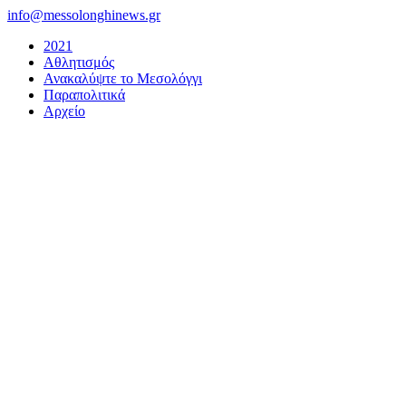
Μετάβαση
info@messolonghinews.gr
στο
2021
περιεχόμενο
Αθλητισμός
Ανακαλύψτε το Μεσολόγγι
Παραπολιτικά
Αρχείο