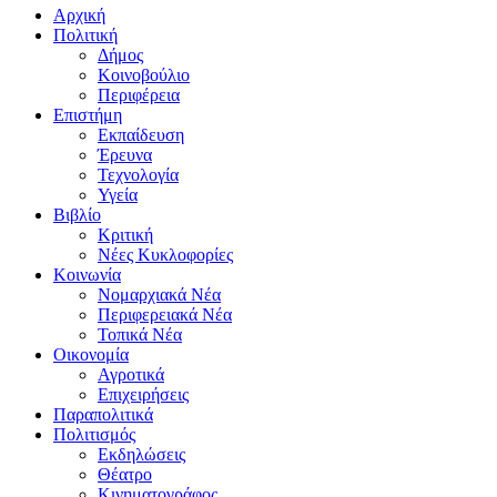
Αρχική
Πολιτική
Δήμος
Κοινοβούλιο
Περιφέρεια
Επιστήμη
Εκπαίδευση
Έρευνα
Τεχνολογία
Υγεία
Βιβλίο
Κριτική
Νέες Κυκλοφορίες
Κοινωνία
Νομαρχιακά Νέα
Περιφερειακά Νέα
Τοπικά Νέα
Οικονομία
Αγροτικά
Επιχειρήσεις
Παραπολιτικά
Πολιτισμός
Εκδηλώσεις
Θέατρο
Κινηματογράφος