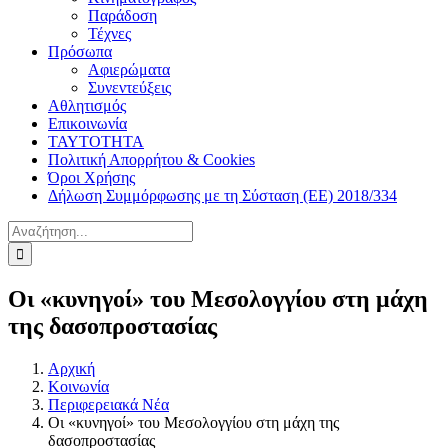
Παράδοση
Τέχνες
Πρόσωπα
Αφιερώματα
Συνεντεύξεις
Αθλητισμός
Επικοινωνία
ΤΑΥΤΟΤΗΤΑ
Πολιτική Απορρήτου & Cookies
Όροι Χρήσης
Δήλωση Συμμόρφωσης με τη Σύσταση (ΕΕ) 2018/334
Αναζήτηση
για:
Οι «κυνηγοί» του Μεσολογγίου στη μάχη
της δασοπροστασίας
Αρχική
Κοινωνία
Περιφερειακά Νέα
Οι «κυνηγοί» του Μεσολογγίου στη μάχη της
δασοπροστασίας