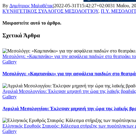
By
Δημήτριος Μαλαβέτας
|
2022-05-31T15:42:27+02:00
31 Μαΐου, 2
ΚΥΝΗΓΕΤΙΚΟΣ ΣΥΛΛΟΓΟΣ ΜΕΣΟΛΟΓΓΙΟΥ
,
Π.Υ. ΜΕΣΟΛΟΓ
Μοιραστείτε αυτό το άρθρο.
Facebook
X
LinkedIn
WhatsApp
Email
Σχετικά Άρθρα
Μεσολόγγι: «Καμπανάκι» για την ασφάλεια παιδιών στο θεατράκι το
Gallery
Μεσολόγγι: «Καμπανάκι» για την ασφάλεια παιδιών στο θεατράκ
Αγριλιά Μεσολογγίου: Έκλεψαν μηχανή την ώρα της λαϊκής βραδιάς
Gallery
Αγριλιά Μεσολογγίου: Έκλεψαν μηχανή την ώρα της λαϊκής βρα
Ελληνικός Ερυθρός Σταυρός: Κάλεσμα στήριξης των πυρόπληκτων με
Gallery