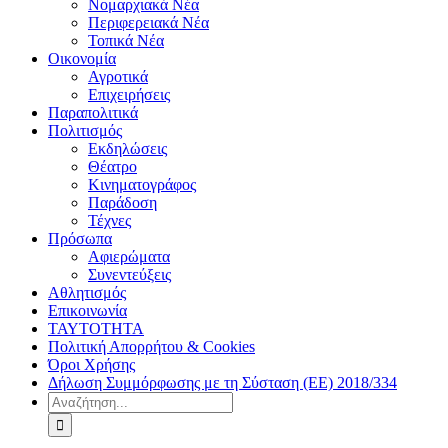
Νομαρχιακά Νέα
Περιφερειακά Νέα
Τοπικά Νέα
Οικονομία
Αγροτικά
Επιχειρήσεις
Παραπολιτικά
Πολιτισμός
Εκδηλώσεις
Θέατρο
Κινηματογράφος
Παράδοση
Τέχνες
Πρόσωπα
Αφιερώματα
Συνεντεύξεις
Αθλητισμός
Επικοινωνία
ΤΑΥΤΟΤΗΤΑ
Πολιτική Απορρήτου & Cookies
Όροι Χρήσης
Δήλωση Συμμόρφωσης με τη Σύσταση (ΕΕ) 2018/334
Αναζήτηση
για: