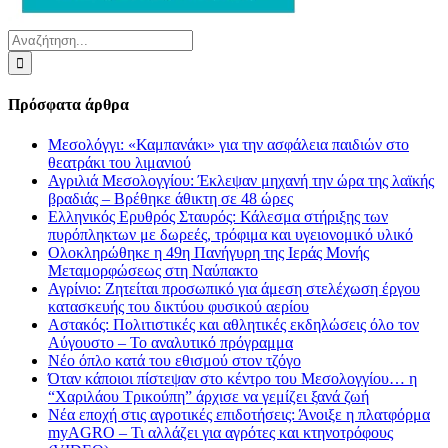
Αναζήτηση
για:
Πρόσφατα άρθρα
Μεσολόγγι: «Καμπανάκι» για την ασφάλεια παιδιών στο
θεατράκι του λιμανιού
Αγριλιά Μεσολογγίου: Έκλεψαν μηχανή την ώρα της λαϊκής
βραδιάς – Βρέθηκε άθικτη σε 48 ώρες
Ελληνικός Ερυθρός Σταυρός: Κάλεσμα στήριξης των
πυρόπληκτων με δωρεές, τρόφιμα και υγειονομικό υλικό
Ολοκληρώθηκε η 49η Πανήγυρη της Ιεράς Μονής
Μεταμορφώσεως στη Ναύπακτο
Αγρίνιο: Ζητείται προσωπικό για άμεση στελέχωση έργου
κατασκευής του δικτύου φυσικού αερίου
Αστακός: Πολιτιστικές και αθλητικές εκδηλώσεις όλο τον
Αύγουστο – Το αναλυτικό πρόγραμμα
Νέο όπλο κατά του εθισμού στον τζόγο
Όταν κάποιοι πίστεψαν στο κέντρο του Μεσολογγίου… η
“Χαριλάου Τρικούπη” άρχισε να γεμίζει ξανά ζωή
Νέα εποχή στις αγροτικές επιδοτήσεις: Άνοιξε η πλατφόρμα
myAGRO – Τι αλλάζει για αγρότες και κτηνοτρόφους