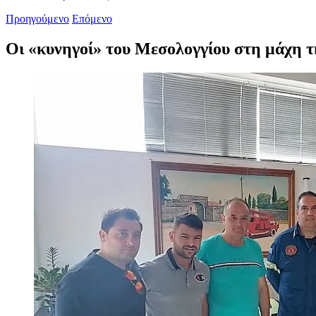
Προηγούμενο
Επόμενο
Οι «κυνηγοί» του Μεσολογγίου στη μάχη 
Προβολή
μεγαλύτερης
εικόνας