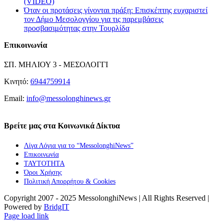
(VIDEO)
Όταν οι προτάσεις γίνονται πράξη: Επισκέπτης ευχαριστεί
τον Δήμο Μεσολογγίου για τις παρεμβάσεις
προσβασιμότητας στην Τουρλίδα
Επικοινωνία
ΣΠ. ΜΗΛΙΟΥ 3 - ΜΕΣΟΛΟΓΓΙ
Κινητό:
6944759914
Email:
info@messolonghinews.gr
Βρείτε μας στα Κοινωνικά Δίκτυα
Λίγα Λόγια για το “MessolonghiNews”
Επικοινωνία
ΤΑΥΤΟΤΗΤΑ
Όροι Χρήσης
Πολιτική Απορρήτου & Cookies
Copyright 2007 - 2025 MessolonghiNews | All Rights Reserved |
Powered by
BridgIT
YouTube
Facebook
Instagram
Page load link