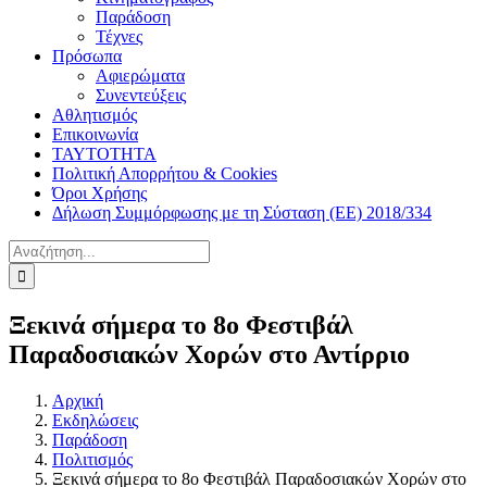
Παράδοση
Τέχνες
Πρόσωπα
Αφιερώματα
Συνεντεύξεις
Αθλητισμός
Επικοινωνία
ΤΑΥΤΟΤΗΤΑ
Πολιτική Απορρήτου & Cookies
Όροι Χρήσης
Δήλωση Συμμόρφωσης με τη Σύσταση (ΕΕ) 2018/334
Αναζήτηση
για:
Ξεκινά σήμερα το 8ο Φεστιβάλ
Παραδοσιακών Χορών στο Αντίρριο
Αρχική
Εκδηλώσεις
Παράδοση
Πολιτισμός
Ξεκινά σήμερα το 8ο Φεστιβάλ Παραδοσιακών Χορών στο