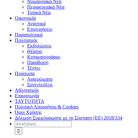
Νομαρχιακά Νέα
Περιφερειακά Νέα
Τοπικά Νέα
Οικονομία
Αγροτικά
Επιχειρήσεις
Παραπολιτικά
Πολιτισμός
Εκδηλώσεις
Θέατρο
Κινηματογράφος
Παράδοση
Τέχνες
Πρόσωπα
Αφιερώματα
Συνεντεύξεις
Αθλητισμός
Επικοινωνία
ΤΑΥΤΟΤΗΤΑ
Πολιτική Απορρήτου & Cookies
Όροι Χρήσης
Δήλωση Συμμόρφωσης με τη Σύσταση (ΕΕ) 2018/334
Αναζήτηση
για: