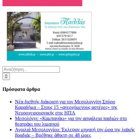
Αναζήτηση
για:
Πρόσφατα άρθρα
Νέα διεθνής διάκριση για τον Μεσολογγίτη Σπύρο
Καραδήμα – Στους 15 «ανερχόμενους αστέρες» της
Νευροχειρουργικής στις ΗΠΑ
Μεσολόγγι: «Καμπανάκι» για την ασφάλεια παιδιών στο
θεατράκι του λιμανιού
Αγριλιά Μεσολογγίου: Έκλεψαν μηχανή την ώρα της λαϊκής
βραδιάς – Βρέθηκε άθικτη σε 48 ώρες