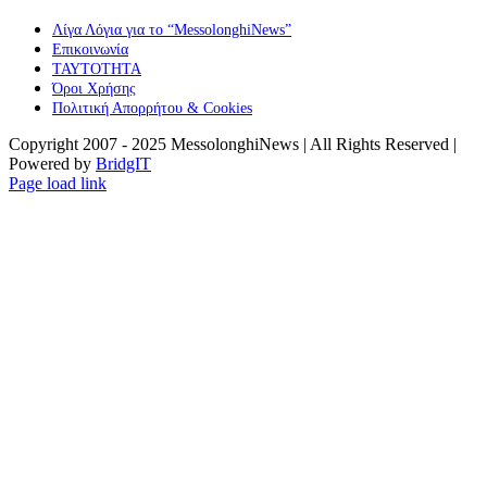
Λίγα Λόγια για το “MessolonghiNews”
Επικοινωνία
ΤΑΥΤΟΤΗΤΑ
Όροι Χρήσης
Πολιτική Απορρήτου & Cookies
Copyright 2007 - 2025 MessolonghiNews | All Rights Reserved |
Powered by
BridgIT
YouTube
Facebook
Instagram
Page load link
Go
to
Top