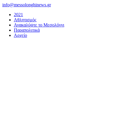
Μετάβαση
info@messolonghinews.gr
στο
2021
περιεχόμενο
Αθλητισμός
Ανακαλύψτε το Μεσολόγγι
Παραπολιτικά
Αρχείο