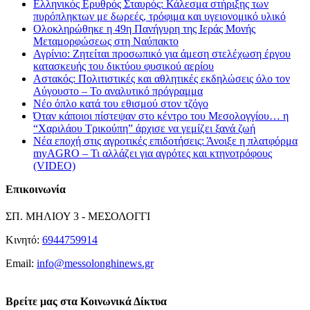
Ελληνικός Ερυθρός Σταυρός: Κάλεσμα στήριξης των
πυρόπληκτων με δωρεές, τρόφιμα και υγειονομικό υλικό
Ολοκληρώθηκε η 49η Πανήγυρη της Ιεράς Μονής
Μεταμορφώσεως στη Ναύπακτο
Αγρίνιο: Ζητείται προσωπικό για άμεση στελέχωση έργου
κατασκευής του δικτύου φυσικού αερίου
Αστακός: Πολιτιστικές και αθλητικές εκδηλώσεις όλο τον
Αύγουστο – Το αναλυτικό πρόγραμμα
Νέο όπλο κατά του εθισμού στον τζόγο
Όταν κάποιοι πίστεψαν στο κέντρο του Μεσολογγίου… η
“Χαριλάου Τρικούπη” άρχισε να γεμίζει ξανά ζωή
Νέα εποχή στις αγροτικές επιδοτήσεις: Άνοιξε η πλατφόρμα
myAGRO – Τι αλλάζει για αγρότες και κτηνοτρόφους
(VIDEO)
Επικοινωνία
ΣΠ. ΜΗΛΙΟΥ 3 - ΜΕΣΟΛΟΓΓΙ
Κινητό:
6944759914
Email:
info@messolonghinews.gr
Βρείτε μας στα Κοινωνικά Δίκτυα