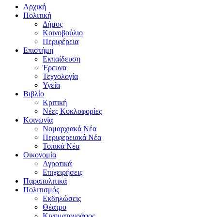
Αρχική
Πολιτική
Δήμος
Κοινοβούλιο
Περιφέρεια
Επιστήμη
Εκπαίδευση
Έρευνα
Τεχνολογία
Υγεία
Βιβλίο
Κριτική
Νέες Κυκλοφορίες
Κοινωνία
Νομαρχιακά Νέα
Περιφερειακά Νέα
Τοπικά Νέα
Οικονομία
Αγροτικά
Επιχειρήσεις
Παραπολιτικά
Πολιτισμός
Εκδηλώσεις
Θέατρο
Κινηματογράφος