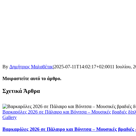
By
Δημήτριος Μαλαβέτας
|
2025-07-11T14:02:17+02:00
11 Ιουλίου, 
Μοιραστείτε αυτό το άρθρο.
Facebook
X
LinkedIn
WhatsApp
Email
Σχετικά Άρθρα
Βαρκαρόλες 2026 σε Πάλαιρο και Βόνιτσα – Μουσικές βραδιές δίπ
Gallery
Βαρκαρόλες 2026 σε Πάλαιρο και Βόνιτσα – Μουσικές βραδιές