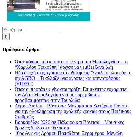
Αναζήτηση
για:
Πρόσφατα άρθρα
Όταν κάποιοι πίστεψαν στο κέντρο του Μεσολογγίου… η
“Χαριλάου Τρικούπη” άρχισε να γεμίζει ξανά ζωή
Νέα εποχή στις αγροτικές επιδοτήσεις: Άνοιξε η πλατφόρμα
myAGRO – Τι αλλάζει για αγρότες και κτηνοτρόφους
(VIDEO)
Όταν οι προτάσεις γίνονται πράξη: Επισκέπτης ευχαριστεί
τον Δήμο Μεσολογγίου για τις παρεμβάσεις
προσβασιμότητας στην Τουρλίδα
Δήμος Ακτίου – Βόνιτσας: Μήνυμα του Σωτήριου Καπότη
για την ολοκλήρωση της σχολικής χρονιάς στους Παιδικούς
Σταθμούς
Βαρκαρόλες 2026 σε Πάλαιρο και Βόνιτσα – Μουσικές
βραδιές δίπλα στη θάλασσα
10ος Αγώνας Δρόμου Παπαδάτου Ξηρομέρου: Μεγάλη