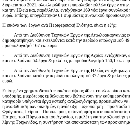
διάρκεια του 2021, ολοκληρώθηκε η παραλαβή πολλών έργων στην 
και την Ηλεία και, παράλληλα, εντάχθηκαν 169 νέα έργα συνολικού
ευρώ. Επίσης, υπογράφτηκαν 61 συμβάσεις συνολικού προϋπολογισ
Η εικόνα των έργων ανά Περιφερειακή Ενότητα, είναι η εξής:
· Από την Διεύθυνση Τεχνικών Έργων της Αιτωλοακαρνανίας εν
δημοπρατήθηκαν και εκτελούνται κατά την περίοδο απολογισμού 49
προϋπολογισμό 167 εκ. ευρώ
· Από την Διεύθυνση Τεχνικών Έργων της Αχαΐας εντάχθηκαν, 
και εκτελούνται 54 έργα & μελέτες με προϋπολογισμό 150,1 εκ. ευ
· Από την Διεύθυνση Τεχνικών Έργων της Ηλείας εντάχθηκαν, 
και εκτελούνται κατά την περίοδο απολογισμού 37 έργα & μελέτες 
ευρώ.
Επίσης ένα χρηματοδοτικό «πακέτο» ύψους 40 εκ ευρώ περίπου κα
υποδομής, μικρότερης εμβέλειας που βελτιώνουν την καθημερινότητ
κατηγορία υπάγονται έργα αστικής αναζωογόνησης, προκειμένου να
η αναβάθμιση των οικισμών, η ανάδειξη – αξιοποίηση – προστασία τ
Φράγματος Πείρου – Παραπείρου, η συντήρηση και αποκατάσταση τ
Πάτρας, του Πύργου και του Αγρινίου, η μελέτη για την αξιοποίηση 
λίμνης Τριχωνίδας, η συντήρηση και αποκατάσταση των προσκυνημ