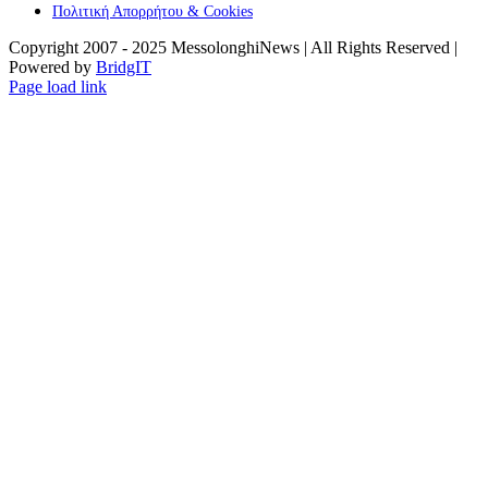
Πολιτική Απορρήτου & Cookies
Copyright 2007 - 2025 MessolonghiNews | All Rights Reserved |
Powered by
BridgIT
YouTube
Facebook
Instagram
Page load link
Go
to
Top