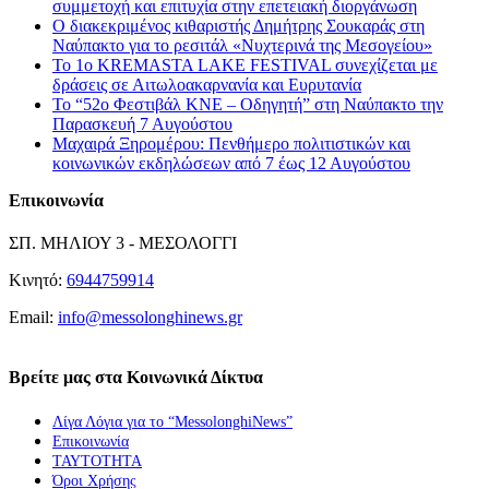
συμμετοχή και επιτυχία στην επετειακή διοργάνωση
Ο διακεκριμένος κιθαριστής Δημήτρης Σουκαράς στη
Ναύπακτο για το ρεσιτάλ «Νυχτερινά της Μεσογείου»
Το 1ο KREMASTA LAKE FESTIVAL συνεχίζεται με
δράσεις σε Αιτωλοακαρνανία και Ευρυτανία
Το “52ο Φεστιβάλ ΚΝΕ – Οδηγητή” στη Ναύπακτο την
Παρασκευή 7 Αυγούστου
Μαχαιρά Ξηρομέρου: Πενθήμερο πολιτιστικών και
κοινωνικών εκδηλώσεων από 7 έως 12 Αυγούστου
Επικοινωνία
ΣΠ. ΜΗΛΙΟΥ 3 - ΜΕΣΟΛΟΓΓΙ
Κινητό:
6944759914
Email:
info@messolonghinews.gr
Βρείτε μας στα Κοινωνικά Δίκτυα
Λίγα Λόγια για το “MessolonghiNews”
Επικοινωνία
ΤΑΥΤΟΤΗΤΑ
Όροι Χρήσης