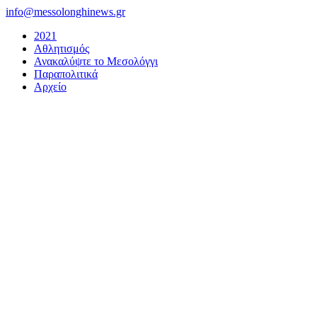
Μετάβαση
info@messolonghinews.gr
στο
2021
περιεχόμενο
Αθλητισμός
Ανακαλύψτε το Μεσολόγγι
Παραπολιτικά
Αρχείο