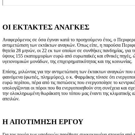
ΟΙ ΕΚΤΑΚΤΕΣ ΑΝΑΓΚΕΣ
Αναφερόμενος σε όσα έγιναν κατά το προηγούμενο έτος, ο Περιφερε
αντιμετώπιση των εκτάκτων αναγκών. Όπως είπε, η παρούσα Περιφε
θητεία 28 μηνών, οι 22 εκ των οποίων σε συνθήκες πανδημίας, για τ
ύψους 155 εκατομμυρίων ευρώ από ευρωπαϊκές και εθνικές πηγές, 
υγειονομικών μονάδων, της επιχειρηματικότητας και της κοινωνίας.
Επίσης, μιλώντας για την αντιμετώπιση των έκτακτων αναγκών που
φαινόμενα (φωτιές, πλημμύρες), ο κ. Φαρμάκης τόνισε ότι ενεργοπο
ευρώ περίπου, πέρα από τις πιστώσεις που ενεργοποίησε το κεντρικό
υπολογίζονται οι πόροι που θα ενεργοποιηθούν στη συνέχεια και σχετ
την ολοκληρωμένη θωράκιση του τόπου μας έναντι της κλιματικής 
απειλών.
Η ΑΠΟΤΙΜΗΣΗ ΕΡΓΟΥ
Για τον τομέα των υποδομών παρέθεσε συγκεκριμένα στοιχεία από τ