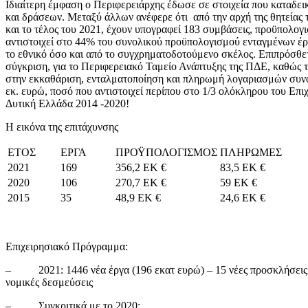
Ιδιαίτερη έμφαση ο Περιφερειάρχης έδωσε σε στοιχεία που καταδει
και δράσεων. Μεταξύ άλλων ανέφερε ότι από την αρχή της θητείας 
και το τέλος του 2021, έχουν υπογραφεί 183 συμβάσεις, προϋπολογι
αντιστοιχεί στο 44% του συνολικού προϋπολογισμού ενταγμένων έρ
το εθνικό όσο και από το συγχρηματοδοτούμενο σκέλος. Επιπρόσθε
σύγκριση, για το Περιφερειακό Ταμείο Ανάπτυξης της ΠΔΕ, καθώς τ
στην εκκαθάριση, ενταλματοποίηση και πληρωμή λογαριασμών συν
εκ. ευρώ, ποσό που αντιστοιχεί περίπου στο 1/3 ολόκληρου του Επ
Δυτική Ελλάδα 2014 -2020!
Η εικόνα της επιτάχυνσης
ΕΤΟΣ
ΕΡΓΑ
ΠΡΟΫΠΟΛΟΓΙΣΜΟΣ
ΠΛΗΡΩΜΕΣ
2021
169
356,2 ΕΚ €
83,5 ΕΚ €
2020
106
270,7 ΕΚ €
59 ΕΚ €
2015
35
48,9 ΕΚ €
24,6 ΕΚ €
Επιχειρησιακό Πρόγραμμα:
– 2021: 1446 νέα έργα (196 εκατ ευρώ) – 15 νέες προσκλήσεις (
νομικές δεσμεύσεις
– Συγκριτικά με το 2020: