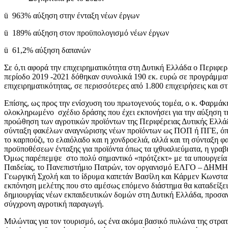
ü 963% αύξηση στην ένταξη νέων έργων
ü 189% αύξηση στον προϋπολογισμό νέων έργων
ü 61,2% αύξηση δαπανών
Σε ό,τι αφορά την επιχειρηματικότητα στη Δυτική Ελλάδα ο Περιφερ
περίοδο 2019 -2021 δόθηκαν συνολικά 190 εκ. ευρώ σε προγράμματ
επιχειρηματικότητας, σε περισσότερες από 1.800 επιχειρήσεις και στι
Επίσης, ως προς την ενίσχυση του πρωτογενούς τομέα, ο κ. Φαρμάκ
ολοκληρωμένο σχέδιο δράσης που έχει εκπονήσει για την αύξηση τη
προώθηση των αγροτικών προϊόντων της Περιφέρειας Δυτικής Ελλάδα
σύνταξη φακέλων αναγνώρισης νέων προϊόντων ως ΠΟΠ ή ΠΓΕ, όπως
το καρπούζι, το ελαιόλαδο και η χονδροελιά, αλλά και τη σύνταξη 
προϋποθέσεων ένταξης για προϊόντα όπως τα ιχθυαλιεύματα, η γραβι
Όμως παρέπεμψε στο πολύ σημαντικό «πρότζεκτ» με τα υπουργεία 
Παιδείας, το Πανεπιστήμιο Πατρών, τον οργανισμό ΕΛΓΟ – ΔΗΜΗ
Γεωργική Σχολή και το ίδρυμα καπετάν Βασίλη και Κάρμεν Κωνστα
εκπόνηση μελέτης που στο αμέσως επόμενο διάστημα θα καταδείξει 
δημιουργίας νέων εκπαιδευτικών δομών στη Δυτική Ελλάδα, προσ
σύγχρονη αγροτική παραγωγή.
Μιλώντας για τον τουρισμό, ως ένα ακόμα βασικό πυλώνα της στρατ