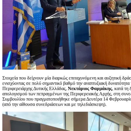
Στοιχεία που δείχνουν μία διαρκώς επιταχυνόμενη και αυξητική δρά
ενισχύοντας σε πολύ σημαντικό βαθμό την αναπτυξιακή δυνατότητα 
Περιφερειάρχης Δυτικής Ελλάδας,
Νεκτάριος Φαρμάκης
, κατά τη 
απολογισμού των πεπραγμένων της Περιφερειακής Αρχής, στη συνε
Συμβουλίου που πραγματοποιήθηκε σήμερα Δευτέρα 14 Φεβρουαρίο
(από την αίθουσα συνεδριάσεων και με τηλεδιάσκεψη).