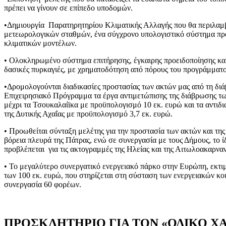
πρέπει να γίνουν σε επίπεδο υποδομών.
•Δημιουργία Παρατηρητηρίου Κλιματικής Αλλαγής που θα περιλαμβ
μετεωρολογικών σταθμών, ένα σύγχρονο υπολογιστικό σύστημα πρ
κλιματικών μοντέλων.
• Ολοκληρωμένο σύστημα επιτήρησης, έγκαιρης προειδοποίησης και
δασικές πυρκαγιές, με χρηματοδότηση από πόρους του προγράμματο
•Δρομολογούνται διαδικασίες προστασίας των ακτών μας από τη δι
Επιχειρησιακό Πρόγραμμα τα έργα αντιμετώπισης της διάβρωσης τ
μέχρι τα Τσουκαλαίϊκα με προϋπολογισμό 10 εκ. ευρώ και τα αντιδ
της Δυτικής Αχαΐας με προϋπολογισμό 3,7 εκ. ευρώ.
• Προωθείται σύνταξη μελέτης για την προστασία των ακτών και της
βόρεια πλευρά της Πάτρας, ενώ σε συνεργασία με τους Δήμους, το ίδ
προβλέπεται για τις ακτογραμμές της Ηλείας και της Αιτωλοακαρναν
• Το μεγαλύτερο συνεργατικό ενεργειακό πάρκο στην Ευρώπη, εκ
των 100 εκ. ευρώ, που στηρίζεται στη σύσταση των ενεργειακών κο
συνεργασία 60 φορέων.
ΠΡΟΣΚΛΗΤΗΡΙΟ ΓΙΑ ΤΟΝ «ΟΔΙΚΟ Χ