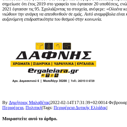
σημείωσε ότι έτος 2019 στο γραφείο του έφτασαν 20 υποθέσεις, ενώ
2021 έφτασαν τις 95. Σχολιάζοντας τα στοιχεία, ανέφερε: «
Ολοένα κα
νιώθουν την ανάγκη να απευθυνθούν σε εμάς. Αυτό αναμφίβολα είναι κ
αυξανόμενη επιδραστικότητα του θεσμού στην κοινωνία.
By
Δημήτριος Μαλαβέτας
|
2022-02-14T17:31:39+02:00
14 Φεβρουαρ
Περιφέρεια
,
Πολιτική
|
Tags:
Περιφέρεια Δυτικής Ελλάδας
|
Μοιραστείτε αυτό το άρθρο.