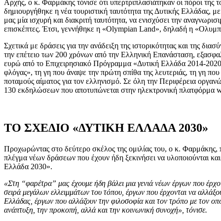
Αρχής, ο κ. Φαρμάκης τόνισε ότι υπερτριπλασιάτηκαν οι πόροι της τ
δημιουργήθηκε η νέα τουριστική ταυτότητα της Δυτικής Ελλάδας, με
μας μία ισχυρή και διακριτή ταυτότητα, να ενισχύσει την αναγνωρισι
επισκέπτες. Έτσι, γεννήθηκε η «Olympian Land», δηλαδή η «Ολυμπ
Σχετικά με δράσεις για την ανάδειξη της ιστορικότητας και της διασ
την επέτειο των 200 χρόνων από την Ελληνική Επανάσταση, εξασφα
ευρώ από το Επιχειρησιακό Πρόγραμμα «Δυτική Ελλάδα 2014-2020» 
φλόγας», τη γη που άναψε την πρώτη σπίθα της λευτεριάς, τη γη που
ποταμούς αίματος για τον ελληνισμό. Σε όλη την Περιφέρεια οργα
130 εκδηλώσεων που αποτυπώνεται στην ηλεκτρονική πλατφόρμα we
ΤΟ ΣΧΕΔΙΟ «ΔΥΤΙΚΗ ΕΛΛΑΔΑ 2030»
Προχωρώντας στο δεύτερο σκέλος της ομιλίας του, ο κ. Φαρμάκης,
πλέγμα νέων δράσεων που έχουν ήδη ξεκινήσει να υλοποιούνται κα
Ελλάδα 2030».
«Στη “φαρέτρα” μας έχουμε ήδη βάλει μια γενιά νέων έργων που έρχον
σειρά μεγάλων ελλειμμάτων του τόπου, έργων που έρχονται να αλλάξου
Ελλάδας, έργων που αλλάζουν την φιλοσοφία και τον τρόπο με τον οπ
ανάπτυξη, την προκοπή, αλλά και την κοινωνική συνοχή», τόνισε.