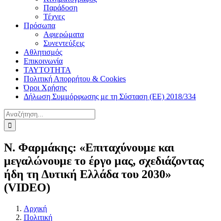
Παράδοση
Τέχνες
Πρόσωπα
Αφιερώματα
Συνεντεύξεις
Αθλητισμός
Επικοινωνία
ΤΑΥΤΟΤΗΤΑ
Πολιτική Απορρήτου & Cookies
Όροι Χρήσης
Δήλωση Συμμόρφωσης με τη Σύσταση (ΕΕ) 2018/334
Αναζήτηση
για:
Ν. Φαρμάκης: «Επιταχύνουμε και
μεγαλώνουμε το έργο μας, σχεδιάζοντας
ήδη τη Δυτική Ελλάδα του 2030»
(VIDEO)
Αρχική
Πολιτική