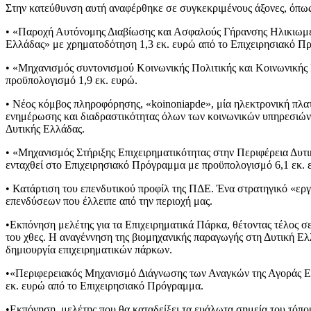
Στην κατεύθυνση αυτή αναφέρθηκε σε συγκεκριμένους άξονες, όπως
• «Παροχή Αυτόνομης Διαβίωσης και Ασφαλούς Γήρανσης Ηλικιωμέ
Ελλάδας» με χρηματοδότηση 1,3 εκ. ευρώ από το Επιχειρησιακό Π
• «Μηχανισμός συντονισμού Κοινωνικής Πολιτικής και Κοινωνικής 
προϋπολογισμό 1,9 εκ. ευρώ.
• Νέος κόμβος πληροφόρησης, «koinoniapde», μία ηλεκτρονική πλ
ενημέρωσης και διαδραστικότητας όλων των κοινωνικών υπηρεσιών 
Δυτικής Ελλάδας.
• «Μηχανισμός Στήριξης Επιχειρηματικότητας στην Περιφέρεια Δυτι
ενταχθεί στο Επιχειρησιακό Πρόγραμμα με προϋπολογισμό 6,1 εκ. 
• Κατάρτιση του επενδυτικού προφίλ της ΠΔΕ. Ένα στρατηγικό «ερ
επενδύσεων που έλλειπε από την περιοχή μας.
•Εκπόνηση μελέτης για τα Επιχειρηματικά Πάρκα, θέτοντας τέλος σ
του χθες. Η αναγέννηση της βιομηχανικής παραγωγής στη Δυτική Ελ
δημιουργία επιχειρηματικών πάρκων.
•«Περιφερειακός Μηχανισμό Διάγνωσης των Αναγκών της Αγοράς Ε
εκ. ευρώ από το Επιχειρησιακό Πρόγραμμα.
•Εκπόνηση μελέτης που θα καταδείξει τα ευάλωτα σημεία του τόπου