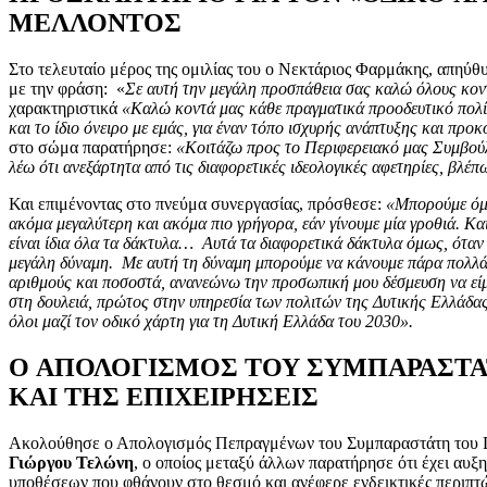
ΜΕΛΛΟΝΤΟΣ
Στο τελευταίο μέρος της ομιλίας του ο Νεκτάριος Φαρμάκης, απηύθ
με την φράση: «
Σε αυτή την μεγάλη προσπάθεια σας καλώ όλους κον
χαρακτηριστικά
«Καλώ κοντά μας κάθε πραγματικά προοδευτικό πολίτ
και το ίδιο όνειρο με εμάς, για έναν τόπο ισχυρής ανάπτυξης και προ
στο σώμα παρατήρησε:
«Κοιτάζω προς το Περιφερειακό μας Συμβούλι
λέω ότι ανεξάρτητα από τις διαφορετικές ιδεολογικές αφετηρίες, βλέ
Και επιμένοντας στο πνεύμα συνεργασίας, πρόσθεσε:
«Μπορούμε όμ
ακόμα μεγαλύτερη και ακόμα πιο γρήγορα, εάν γίνουμε μία γροθιά. Και 
είναι ίδια όλα τα δάκτυλα… Αυτά τα διαφορετικά δάκτυλα όμως, όταν
μεγάλη δύναμη. Με αυτή τη δύναμη μπορούμε να κάνουμε πάρα πολλά
αριθμούς και ποσοστά, ανανεώνω την προσωπική μου δέσμευση να εί
στη δουλειά, πρώτος στην υπηρεσία των πολιτών της Δυτικής Ελλάδας
όλοι μαζί τον οδικό χάρτη για τη Δυτική Ελλάδα του 2030».
O ΑΠΟΛΟΓΙΣΜΟΣ ΤΟΥ ΣΥΜΠΑΡΑΣΤΑ
ΚΑΙ ΤΗΣ ΕΠΙΧΕΙΡΗΣΕΙΣ
Ακολούθησε ο Απολογισμός Πεπραγμένων του Συμπαραστάτη του Πο
Γιώργου Τελώνη
, ο οποίος μεταξύ άλλων παρατήρησε ότι έχει αυξ
υποθέσεων που φθάνουν στο θεσμό και ανέφερε ενδεικτικές περιπτ