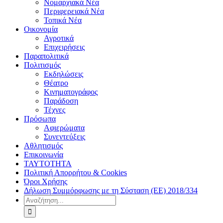
Νομαρχιακά Νέα
Περιφερειακά Νέα
Τοπικά Νέα
Οικονομία
Αγροτικά
Επιχειρήσεις
Παραπολιτικά
Πολιτισμός
Εκδηλώσεις
Θέατρο
Κινηματογράφος
Παράδοση
Τέχνες
Πρόσωπα
Αφιερώματα
Συνεντεύξεις
Αθλητισμός
Επικοινωνία
ΤΑΥΤΟΤΗΤΑ
Πολιτική Απορρήτου & Cookies
Όροι Χρήσης
Δήλωση Συμμόρφωσης με τη Σύσταση (ΕΕ) 2018/334
Αναζήτηση
για: