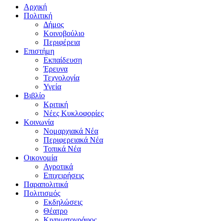
Αρχική
Πολιτική
Δήμος
Κοινοβούλιο
Περιφέρεια
Επιστήμη
Εκπαίδευση
Έρευνα
Τεχνολογία
Υγεία
Βιβλίο
Κριτική
Νέες Κυκλοφορίες
Κοινωνία
Νομαρχιακά Νέα
Περιφερειακά Νέα
Τοπικά Νέα
Οικονομία
Αγροτικά
Επιχειρήσεις
Παραπολιτικά
Πολιτισμός
Εκδηλώσεις
Θέατρο
Κινηματογράφος