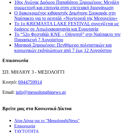
10ος Αγώνας Δρόμου Παπαδάτου Ξηρομέρου: Μεγάλη
συμμετοχή και επιτυχία στην επετειακή διοργάνωση
Ο διακεκριμένος κιθαριστής Δημήτρης Σουκαράς στη
Ναύπακτο για το ρεσιτάλ «Νυχτερινά της Μεσογείου»
Το 1ο KREMASTA LAKE FESTIVAL συνεχίζεται με
δράσεις σε Αιτωλοακαρνανία και Ευρυτανία
Το “52ο Φεστιβάλ ΚΝΕ – Οδηγητή” στη Ναύπακτο την
Παρασκευή 7 Αυγούστου
Μαχαιρά Ξηρομέρου: Πενθήμερο πολιτιστικών και
κοινωνικών εκδηλώσεων από 7 έως 12 Αυγούστου
Επικοινωνία
ΣΠ. ΜΗΛΙΟΥ 3 - ΜΕΣΟΛΟΓΓΙ
Κινητό:
6944759914
Email:
info@messolonghinews.gr
Βρείτε μας στα Κοινωνικά Δίκτυα
Λίγα Λόγια για το “MessolonghiNews”
Επικοινωνία
ΤΑΥΤΟΤΗΤΑ