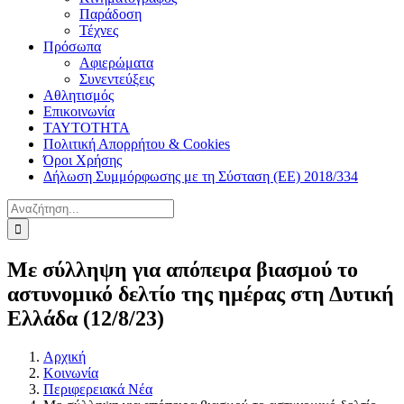
Παράδοση
Τέχνες
Πρόσωπα
Αφιερώματα
Συνεντεύξεις
Αθλητισμός
Επικοινωνία
ΤΑΥΤΟΤΗΤΑ
Πολιτική Απορρήτου & Cookies
Όροι Χρήσης
Δήλωση Συμμόρφωσης με τη Σύσταση (ΕΕ) 2018/334
Αναζήτηση
για:
Με σύλληψη για απόπειρα βιασμού το
αστυνομικό δελτίο της ημέρας στη Δυτική
Ελλάδα (12/8/23)
Αρχική
Κοινωνία
Περιφερειακά Νέα