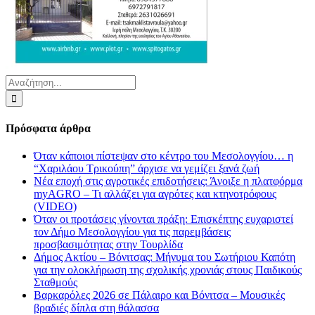
Αναζήτηση
για:
Πρόσφατα άρθρα
Όταν κάποιοι πίστεψαν στο κέντρο του Μεσολογγίου… η
“Χαριλάου Τρικούπη” άρχισε να γεμίζει ξανά ζωή
Νέα εποχή στις αγροτικές επιδοτήσεις: Άνοιξε η πλατφόρμα
myAGRO – Τι αλλάζει για αγρότες και κτηνοτρόφους
(VIDEO)
Όταν οι προτάσεις γίνονται πράξη: Επισκέπτης ευχαριστεί
τον Δήμο Μεσολογγίου για τις παρεμβάσεις
προσβασιμότητας στην Τουρλίδα
Δήμος Ακτίου – Βόνιτσας: Μήνυμα του Σωτήριου Καπότη
για την ολοκλήρωση της σχολικής χρονιάς στους Παιδικούς
Σταθμούς
Βαρκαρόλες 2026 σε Πάλαιρο και Βόνιτσα – Μουσικές
βραδιές δίπλα στη θάλασσα