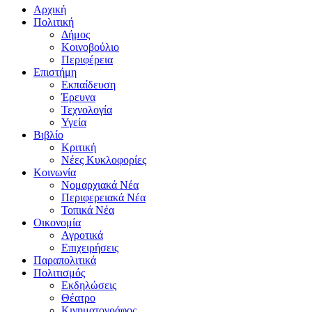
Αρχική
Πολιτική
Δήμος
Κοινοβούλιο
Περιφέρεια
Επιστήμη
Εκπαίδευση
Έρευνα
Τεχνολογία
Υγεία
Βιβλίο
Κριτική
Νέες Κυκλοφορίες
Κοινωνία
Νομαρχιακά Νέα
Περιφερειακά Νέα
Τοπικά Νέα
Οικονομία
Αγροτικά
Επιχειρήσεις
Παραπολιτικά
Πολιτισμός
Εκδηλώσεις
Θέατρο
Κινηματογράφος