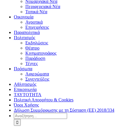
Νομαρχιακά Νέα
Περιφερειακά Νέα
Τοπικά Νέα
Οικονομία
Αγροτικά
Επιχειρήσεις
Παραπολιτικά
Πολιτισμός
Εκδηλώσεις
Θέατρο
Κινηματογράφος
Παράδοση
Τέχνες
Πρόσωπα
Αφιερώματα
Συνεντεύξεις
Αθλητισμός
Επικοινωνία
ΤΑΥΤΟΤΗΤΑ
Πολιτική Απορρήτου & Cookies
Όροι Χρήσης
Δήλωση Συμμόρφωσης με τη Σύσταση (ΕΕ) 2018/334
Αναζήτηση
για: