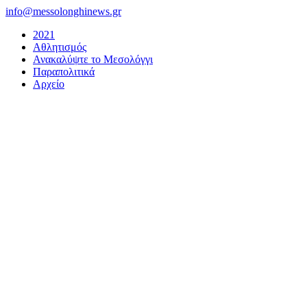
Μετάβαση
info@messolonghinews.gr
στο
2021
περιεχόμενο
Αθλητισμός
Ανακαλύψτε το Μεσολόγγι
Παραπολιτικά
Αρχείο