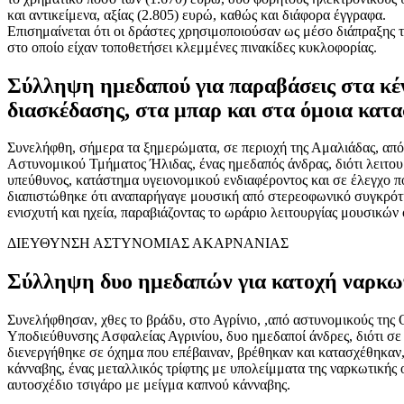
και αντικείμενα, αξίας (2.805) ευρώ, καθώς και διάφορα έγγραφα.
Επισημαίνεται ότι οι δράστες χρησιμοποιούσαν ως μέσο διάπραξης 
στο οποίο είχαν τοποθετήσει κλεμμένες πινακίδες κυκλοφορίας.
Σύλληψη ημεδαπού για παραβάσεις στα κέ
διασκέδασης, στα μπαρ και στα όμοια κατ
Συνελήφθη, σήμερα τα ξημερώματα, σε περιοχή της Αμαλιάδας, από
Αστυνομικού Τμήματος Ήλιδας, ένας ημεδαπός άνδρας, διότι λειτ
υπεύθυνος, κατάστημα υγειονομικού ενδιαφέροντος και σε έλεγχο π
διαπιστώθηκε ότι αναπαρήγαγε μουσική από στερεοφωνικό συγκρότ
ενισχυτή και ηχεία, παραβιάζοντας το ωράριο λειτουργίας μουσικών
ΔΙΕΥΘΥΝΣΗ ΑΣΤΥΝΟΜΙΑΣ ΑΚΑΡΝΑΝΙΑΣ
Σύλληψη δυο ημεδαπών για κατοχή ναρκω
Συνελήφθησαν, χθες το βράδυ, στο Αγρίνιο, ,από αστυνομικούς τη
Υποδιεύθυνσης Ασφαλείας Αγρινίου, δυο ημεδαποί άνδρες, διότι σε
διενεργήθηκε σε όχημα που επέβαιναν, βρέθηκαν και κατασχέθηκαν,
κάνναβης, ένας μεταλλικός τρίφτης με υπολείμματα της ναρκωτικής 
αυτοσχέδιο τσιγάρο με μείγμα καπνού κάνναβης.