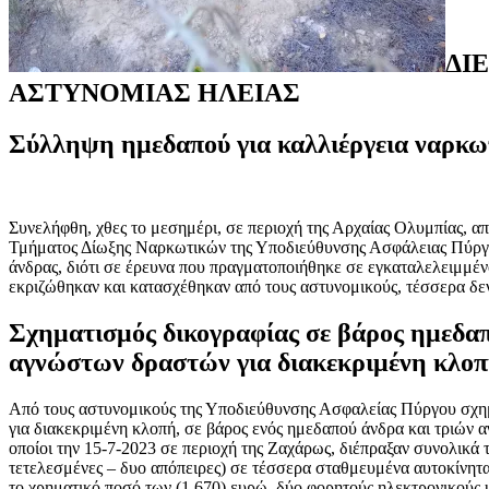
ΔΙ
ΑΣΤΥΝΟΜΙΑΣ ΗΛΕΙΑΣ
Σύλληψη ημεδαπού για καλλιέργεια ναρκ
Συνελήφθη, χθες το μεσημέρι, σε περιοχή της Αρχαίας Ολυμπίας, α
Τμήματος Δίωξης Ναρκωτικών της Υποδιεύθυνσης Ασφάλειας Πύργ
άνδρας, διότι σε έρευνα που πραγματοποιήθηκε σε εγκαταλελειμμέ
εκριζώθηκαν και κατασχέθηκαν από τους αστυνομικούς, τέσσερα δε
Σχηματισμός δικογραφίας σε βάρος ημεδαπ
αγνώστων δραστών για διακεκριμένη κλο
Από τους αστυνομικούς της Υποδιεύθυνσης Ασφαλείας Πύργου σχη
για διακεκριμένη κλοπή, σε βάρος ενός ημεδαπού άνδρα και τριών 
οποίοι την 15-7-2023 σε περιοχή της Ζαχάρως, διέπραξαν συνολικά 
τετελεσμένες – δυο απόπειρες) σε τέσσερα σταθμευμένα αυτοκίνητ
το χρηματικό ποσό των (1.670) ευρώ, δύο φορητούς ηλεκτρονικούς