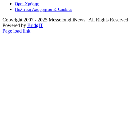
Όροι Χρήσης
Πολιτική Απορρήτου & Cookies
Copyright 2007 - 2025 MessolonghiNews | All Rights Reserved |
Powered by
BridgIT
YouTube
Facebook
Instagram
Page load link
Go
to
Top