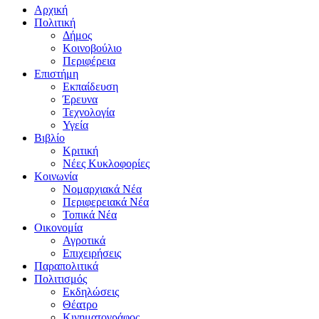
Αρχική
Πολιτική
Δήμος
Κοινοβούλιο
Περιφέρεια
Επιστήμη
Εκπαίδευση
Έρευνα
Τεχνολογία
Υγεία
Βιβλίο
Κριτική
Νέες Κυκλοφορίες
Κοινωνία
Νομαρχιακά Νέα
Περιφερειακά Νέα
Τοπικά Νέα
Οικονομία
Αγροτικά
Επιχειρήσεις
Παραπολιτικά
Πολιτισμός
Εκδηλώσεις
Θέατρο
Κινηματογράφος