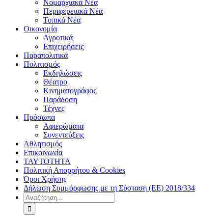
Νομαρχιακά Νέα
Περιφερειακά Νέα
Τοπικά Νέα
Οικονομία
Αγροτικά
Επιχειρήσεις
Παραπολιτικά
Πολιτισμός
Εκδηλώσεις
Θέατρο
Κινηματογράφος
Παράδοση
Τέχνες
Πρόσωπα
Αφιερώματα
Συνεντεύξεις
Αθλητισμός
Επικοινωνία
ΤΑΥΤΟΤΗΤΑ
Πολιτική Απορρήτου & Cookies
Όροι Χρήσης
Δήλωση Συμμόρφωσης με τη Σύσταση (ΕΕ) 2018/334
Αναζήτηση
για: