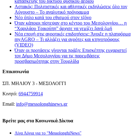
κατασκευής του δικτύου φυσικού αερίου
Αστακός: Πολιτιστικές και αθλητικές εκδηλώσεις όλο τον
Αύγουστο – Το αναλυτικό πρόγραμμα
Νέο όπλο κατά του εθισμού στον τζόγο
Όταν κάποιοι πίστεψαν στο κέντρο του Μεσολογγίου… η
“Χαριλάου Τρικούπη” άρχισε να γεμίζει ξανά ζωή
Νέα εποχή στις αγροτικές επιδοτήσεις: Άνοιξε η πλατφόρμα
myAGRO – Τι αλλάζει για αγρότες και κτηνοτρόφους
(VIDEO)
Όταν οι προτάσεις γίνονται πράξη: Επισκέπτης ευχαριστεί
τον Δήμο Μεσολογγίου για τις παρεμβάσεις
προσβασιμότητας στην Τουρλίδα
Επικοινωνία
ΣΠ. ΜΗΛΙΟΥ 3 - ΜΕΣΟΛΟΓΓΙ
Κινητό:
6944759914
Email:
info@messolonghinews.gr
Βρείτε μας στα Κοινωνικά Δίκτυα
Λίγα Λόγια για το “MessolonghiNews”