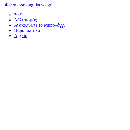
Μετάβαση
info@messolonghinews.gr
στο
2021
περιεχόμενο
Αθλητισμός
Ανακαλύψτε το Μεσολόγγι
Παραπολιτικά
Αρχείο