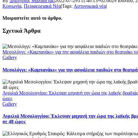
By
Δημήτριος Μαλαβέτας
|
2022-07-29T11:40:13+02:00
29 Ιουλίου, 
Κοινωνία
,
Περιφερειακά Νέα
|
Tags:
Αστυνομικά νέα
|
Μοιραστείτε αυτό το άρθρο.
Facebook
X
LinkedIn
WhatsApp
Email
Σχετικά Άρθρα
Μεσολόγγι: «Καμπανάκι» για την ασφάλεια παιδιών στο θεατράκι το
Gallery
Μεσολόγγι: «Καμπανάκι» για την ασφάλεια παιδιών στο θεατράκ
Αγριλιά Μεσολογγίου: Έκλεψαν μηχανή την ώρα της λαϊκής βραδιάς
ώρες
Gallery
Αγριλιά Μεσολογγίου: Έκλεψαν μηχανή την ώρα της λαϊκής βρ
σε 48 ώρες