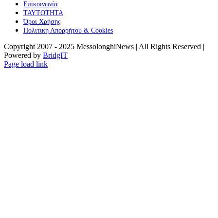
Επικοινωνία
ΤΑΥΤΟΤΗΤΑ
Όροι Χρήσης
Πολιτική Απορρήτου & Cookies
Copyright 2007 - 2025 MessolonghiNews | All Rights Reserved |
Powered by
BridgIT
YouTube
Facebook
Instagram
Page load link
Go
to
Top