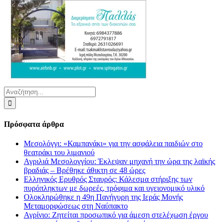
Αναζήτηση
για:
Πρόσφατα άρθρα
Μεσολόγγι: «Καμπανάκι» για την ασφάλεια παιδιών στο
θεατράκι του λιμανιού
Αγριλιά Μεσολογγίου: Έκλεψαν μηχανή την ώρα της λαϊκής
βραδιάς – Βρέθηκε άθικτη σε 48 ώρες
Ελληνικός Ερυθρός Σταυρός: Κάλεσμα στήριξης των
πυρόπληκτων με δωρεές, τρόφιμα και υγειονομικό υλικό
Ολοκληρώθηκε η 49η Πανήγυρη της Ιεράς Μονής
Μεταμορφώσεως στη Ναύπακτο
Αγρίνιο: Ζητείται προσωπικό για άμεση στελέχωση έργου