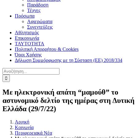
Παράδοση
Τέχνες
Πρόσωπα
Αφιερώματα
Συνεντεύξεις
Αθλητισμός
Επικοινωνία
ΤΑΥΤΟΤΗΤΑ
Πολιτική Απορρήτου & Cookies
Όροι Χρήσης
Δήλωση Συμμόρφωσης με τη Σύσταση (ΕΕ) 2018/334
Αναζήτηση
για:
Με ηλεκτρονική απάτη “μαμούθ” το
αστυνομικό δελτίο της ημέρας στη Δυτική
Ελλάδα (29/7/22)
Αρχική
Κοινωνία
Περιφερειακά Νέα