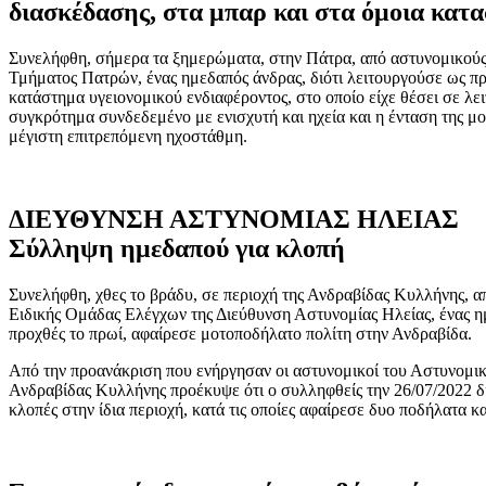
διασκέδασης, στα μπαρ και στα όμοια κατ
Συνελήφθη, σήμερα τα ξημερώματα, στην Πάτρα, από αστυνομικούς
Τμήματος Πατρών, ένας ημεδαπός άνδρας, διότι λειτουργούσε ως π
κατάστημα υγειονομικού ενδιαφέροντος, στο οποίο είχε θέσει σε λε
συγκρότημα συνδεδεμένο με ενισχυτή και ηχεία και η ένταση της μο
μέγιστη επιτρεπόμενη ηχοστάθμη.
ΔΙΕΥΘΥΝΣΗ ΑΣΤΥΝΟΜΙΑΣ ΗΛΕΙΑΣ
Σύλληψη ημεδαπού για κλοπή
Συνελήφθη, χθες το βράδυ, σε περιοχή της Ανδραβίδας Κυλλήνης, α
Ειδικής Ομάδας Ελέγχων της Διεύθυνση Αστυνομίας Ηλείας, ένας ημ
προχθές το πρωί, αφαίρεσε μοτοποδήλατο πολίτη στην Ανδραβίδα.
Από την προανάκριση που ενήργησαν οι αστυνομικοί του Αστυνομι
Ανδραβίδας Κυλλήνης προέκυψε ότι ο συλληφθείς την 26/07/2022 
κλοπές στην ίδια περιοχή, κατά τις οποίες αφαίρεσε δυο ποδήλατα κα