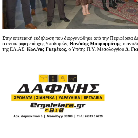
Στην επετειακή εκδήλωση που διοργανώθηκε από την Περιφέρεια Δ
ο αντιπεριφερειάρχης Υποδομών,
Θανάσης Μαυρομμάτης
, ο αντ
της ΕΛ.ΑΣ.
Κων/νος Γκερέκος,
ο Υπ/της Π.Υ. Μεσολογγίου
Δ. Γκ