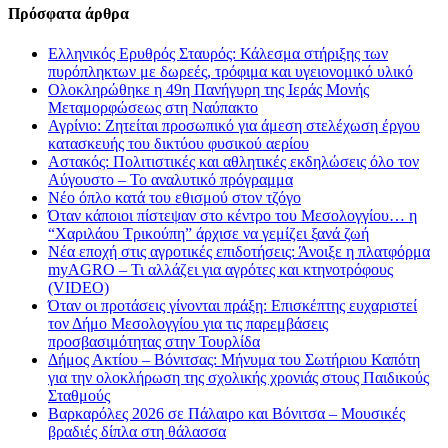
Πρόσφατα άρθρα
Ελληνικός Ερυθρός Σταυρός: Κάλεσμα στήριξης των
πυρόπληκτων με δωρεές, τρόφιμα και υγειονομικό υλικό
Ολοκληρώθηκε η 49η Πανήγυρη της Ιεράς Μονής
Μεταμορφώσεως στη Ναύπακτο
Αγρίνιο: Ζητείται προσωπικό για άμεση στελέχωση έργου
κατασκευής του δικτύου φυσικού αερίου
Αστακός: Πολιτιστικές και αθλητικές εκδηλώσεις όλο τον
Αύγουστο – Το αναλυτικό πρόγραμμα
Νέο όπλο κατά του εθισμού στον τζόγο
Όταν κάποιοι πίστεψαν στο κέντρο του Μεσολογγίου… η
“Χαριλάου Τρικούπη” άρχισε να γεμίζει ξανά ζωή
Νέα εποχή στις αγροτικές επιδοτήσεις: Άνοιξε η πλατφόρμα
myAGRO – Τι αλλάζει για αγρότες και κτηνοτρόφους
(VIDEO)
Όταν οι προτάσεις γίνονται πράξη: Επισκέπτης ευχαριστεί
τον Δήμο Μεσολογγίου για τις παρεμβάσεις
προσβασιμότητας στην Τουρλίδα
Δήμος Ακτίου – Βόνιτσας: Μήνυμα του Σωτήριου Καπότη
για την ολοκλήρωση της σχολικής χρονιάς στους Παιδικούς
Σταθμούς
Βαρκαρόλες 2026 σε Πάλαιρο και Βόνιτσα – Μουσικές
βραδιές δίπλα στη θάλασσα