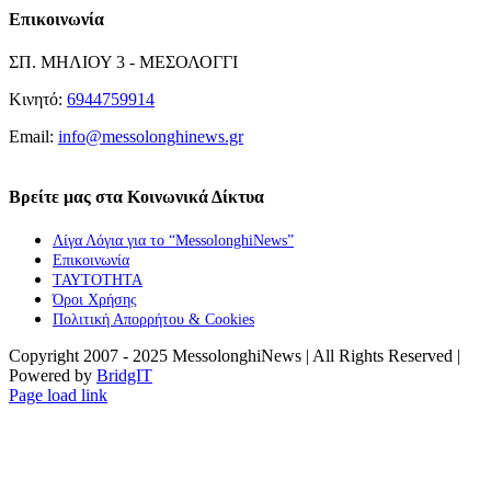
Επικοινωνία
ΣΠ. ΜΗΛΙΟΥ 3 - ΜΕΣΟΛΟΓΓΙ
Κινητό:
6944759914
Email:
info@messolonghinews.gr
Βρείτε μας στα Κοινωνικά Δίκτυα
Λίγα Λόγια για το “MessolonghiNews”
Επικοινωνία
ΤΑΥΤΟΤΗΤΑ
Όροι Χρήσης
Πολιτική Απορρήτου & Cookies
Copyright 2007 - 2025 MessolonghiNews | All Rights Reserved |
Powered by
BridgIT
YouTube
Facebook
Instagram
Page load link
Go
to
Top