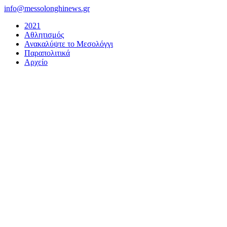
Μετάβαση
info@messolonghinews.gr
στο
2021
περιεχόμενο
Αθλητισμός
Ανακαλύψτε το Μεσολόγγι
Παραπολιτικά
Αρχείο