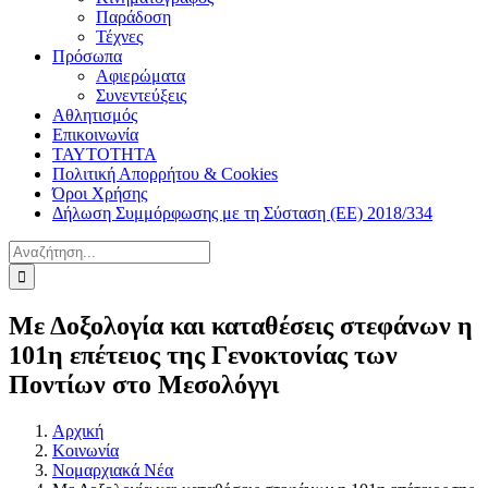
Παράδοση
Τέχνες
Πρόσωπα
Αφιερώματα
Συνεντεύξεις
Αθλητισμός
Επικοινωνία
ΤΑΥΤΟΤΗΤΑ
Πολιτική Απορρήτου & Cookies
Όροι Χρήσης
Δήλωση Συμμόρφωσης με τη Σύσταση (ΕΕ) 2018/334
Αναζήτηση
για:
Με Δοξολογία και καταθέσεις στεφάνων η
101η επέτειος της Γενοκτονίας των
Ποντίων στο Μεσολόγγι
Αρχική
Κοινωνία
Νομαρχιακά Νέα