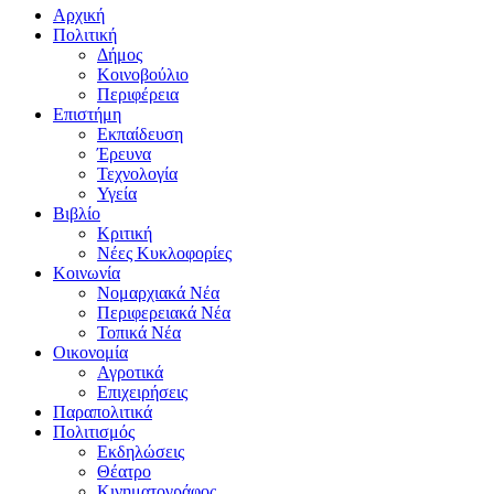
Αρχική
Πολιτική
Δήμος
Κοινοβούλιο
Περιφέρεια
Επιστήμη
Εκπαίδευση
Έρευνα
Τεχνολογία
Υγεία
Βιβλίο
Κριτική
Νέες Κυκλοφορίες
Κοινωνία
Νομαρχιακά Νέα
Περιφερειακά Νέα
Τοπικά Νέα
Οικονομία
Αγροτικά
Επιχειρήσεις
Παραπολιτικά
Πολιτισμός
Εκδηλώσεις
Θέατρο
Κινηματογράφος