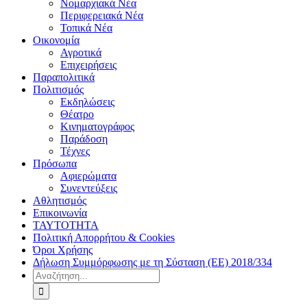
Νομαρχιακά Νέα
Περιφερειακά Νέα
Τοπικά Νέα
Οικονομία
Αγροτικά
Επιχειρήσεις
Παραπολιτικά
Πολιτισμός
Εκδηλώσεις
Θέατρο
Κινηματογράφος
Παράδοση
Τέχνες
Πρόσωπα
Αφιερώματα
Συνεντεύξεις
Αθλητισμός
Επικοινωνία
ΤΑΥΤΟΤΗΤΑ
Πολιτική Απορρήτου & Cookies
Όροι Χρήσης
Δήλωση Συμμόρφωσης με τη Σύσταση (ΕΕ) 2018/334
Αναζήτηση
για: