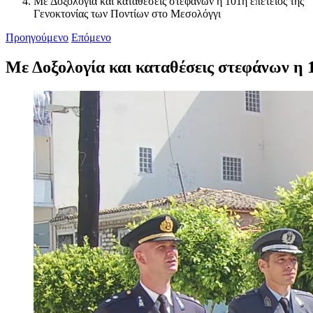
Με Δοξολογία και καταθέσεις στεφάνων η 101η επέτειος της
Γενοκτονίας των Ποντίων στο Μεσολόγγι
Προηγούμενο
Επόμενο
Με Δοξολογία και καταθέσεις στεφάνων η 
Προβολή
μεγαλύτερης
εικόνας