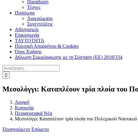
Παράδοση
Τέχνες
Πρόσωπα
Αφιερώματα
Συνεντεύξεις
Αθλητισμός
Επικοινωνία
ΤΑΥΤΟΤΗΤΑ
Πολιτική Απορρήτου & Cookies
Όροι Χρήσης
Δήλωση Συμμόρφωσης με τη Σύσταση (ΕΕ) 2018/334
Αναζήτηση
για:
Μεσολόγγι: Καταπλέουν τρία πλοία του Π
Αρχική
Κοινωνία
Περιφερειακά Νέα
Μεσολόγγι: Καταπλέουν τρία πλοία του Πολεμικού Ναυτικού
Προηγούμενο
Επόμενο