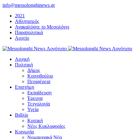
Μετάβαση
info@messolonghinews.gr
στο
2021
περιεχόμενο
Αθλητισμός
Ανακαλύψτε το Μεσολόγγι
Παραπολιτικά
Αρχείο
Αρχική
Πολιτική
Δήμος
Κοινοβούλιο
Περιφέρεια
Επιστήμη
Εκπαίδευση
Έρευνα
Τεχνολογία
Υγεία
Βιβλίο
Κριτική
Νέες Κυκλοφορίες
Κοινωνία
Νομαρχιακά Νέα