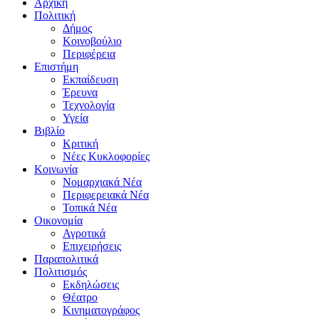
Αρχική
Πολιτική
Δήμος
Κοινοβούλιο
Περιφέρεια
Επιστήμη
Εκπαίδευση
Έρευνα
Τεχνολογία
Υγεία
Βιβλίο
Κριτική
Νέες Κυκλοφορίες
Κοινωνία
Νομαρχιακά Νέα
Περιφερειακά Νέα
Τοπικά Νέα
Οικονομία
Αγροτικά
Επιχειρήσεις
Παραπολιτικά
Πολιτισμός
Εκδηλώσεις
Θέατρο
Κινηματογράφος