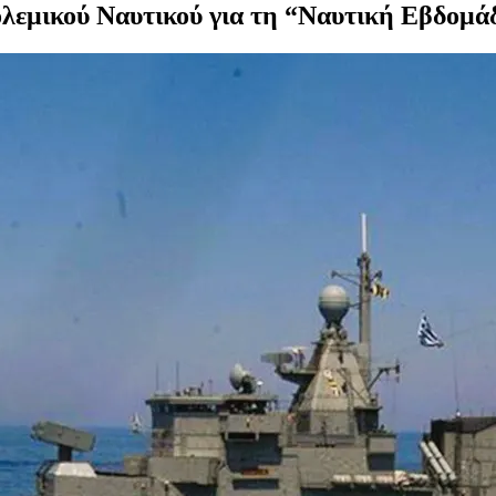
ολεμικού Ναυτικού για τη “Ναυτική Εβδομά