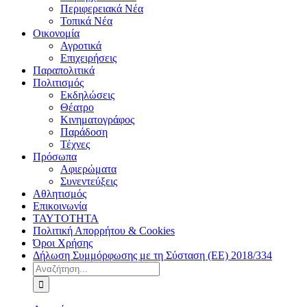
Περιφερειακά Νέα
Τοπικά Νέα
Οικονομία
Αγροτικά
Επιχειρήσεις
Παραπολιτικά
Πολιτισμός
Εκδηλώσεις
Θέατρο
Κινηματογράφος
Παράδοση
Τέχνες
Πρόσωπα
Αφιερώματα
Συνεντεύξεις
Αθλητισμός
Επικοινωνία
ΤΑΥΤΟΤΗΤΑ
Πολιτική Απορρήτου & Cookies
Όροι Χρήσης
Δήλωση Συμμόρφωσης με τη Σύσταση (ΕΕ) 2018/334
Αναζήτηση
για: