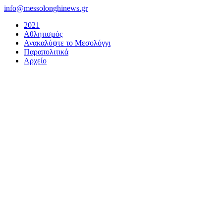
Μετάβαση
info@messolonghinews.gr
στο
2021
περιεχόμενο
Αθλητισμός
Ανακαλύψτε το Μεσολόγγι
Παραπολιτικά
Αρχείο