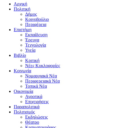
Αρχική
Πολιτική
Δήμος
Κοινοβούλιο
Περιφέρεια
Επιστήμη
Εκπαίδευση
Έρευνα
Τεχνολογία
Υγεία
Βιβλίο
Κριτική
Νέες Κυκλοφορίες
Κοινωνία
Νομαρχιακά Νέα
Περιφερειακά Νέα
Τοπικά Νέα
Οικονομία
Αγροτικά
Επιχειρήσεις
Παραπολιτικά
Πολιτισμός
Εκδηλώσεις
Θέατρο
Κινηματογράφος