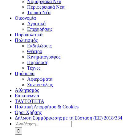
Νομαρχιακά Νέα
Περιφερειακά Νέα
Τοπικά Νέα
Οικονομία
Αγροτικά
Επιχειρήσεις
Παραπολιτικά
Πολιτισμός
Εκδηλώσεις
Θέατρο
Κινηματογράφος
Παράδοση
Τέχνες
Πρόσωπα
Αφιερώματα
Συνεντεύξεις
Αθλητισμός
Επικοινωνία
ΤΑΥΤΟΤΗΤΑ
Πολιτική Απορρήτου & Cookies
Όροι Χρήσης
Δήλωση Συμμόρφωσης με τη Σύσταση (ΕΕ) 2018/334
Αναζήτηση
για: