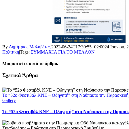
By
Δημήτριος Μαλαβέτας
|
2022-06-24T17:39:55+02:00
24 Ιουνίου, 
Πολιτική
|
Tags:
ΣΥΜΜΑΧΊΑ ΓΙΑ ΤΟ ΜΈΛΛΟΝ
|
Μοιραστείτε αυτό το άρθρο.
Facebook
X
LinkedIn
WhatsApp
Email
Σχετικά Άρθρα
Το “52ο Φεστιβάλ ΚΝΕ – Οδηγητή” στη Ναύπακτο την Παρασκευή
Gallery
Το “52ο Φεστιβάλ ΚΝΕ – Οδηγητή” στη Ναύπακτο την Παρασκ