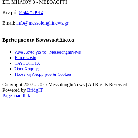
ΣΠ. ΜΗΛΙΟΥ 3 - ΜΕΣΟΛΟΓΓΙ
Κινητό:
6944759914
Email:
info@messolonghinews.gr
Βρείτε μας στα Κοινωνικά Δίκτυα
Λίγα Λόγια για το “MessolonghiNews”
Επικοινωνία
ΤΑΥΤΟΤΗΤΑ
Όροι Χρήσης
Πολιτική Απορρήτου & Cookies
Copyright 2007 - 2025 MessolonghiNews | All Rights Reserved |
Powered by
BridgIT
YouTube
Facebook
Instagram
Page load link
Go
to
Top