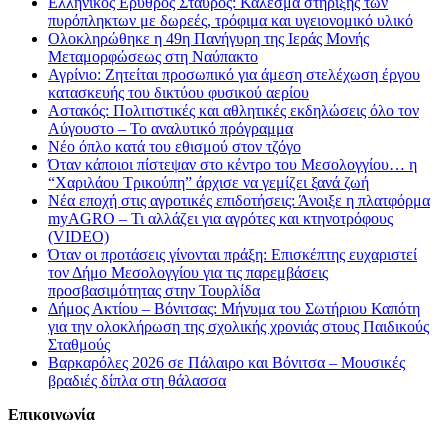
Ελληνικός Ερυθρός Σταυρός: Κάλεσμα στήριξης των
πυρόπληκτων με δωρεές, τρόφιμα και υγειονομικό υλικό
Ολοκληρώθηκε η 49η Πανήγυρη της Ιεράς Μονής
Μεταμορφώσεως στη Ναύπακτο
Αγρίνιο: Ζητείται προσωπικό για άμεση στελέχωση έργου
κατασκευής του δικτύου φυσικού αερίου
Αστακός: Πολιτιστικές και αθλητικές εκδηλώσεις όλο τον
Αύγουστο – Το αναλυτικό πρόγραμμα
Νέο όπλο κατά του εθισμού στον τζόγο
Όταν κάποιοι πίστεψαν στο κέντρο του Μεσολογγίου… η
“Χαριλάου Τρικούπη” άρχισε να γεμίζει ξανά ζωή
Νέα εποχή στις αγροτικές επιδοτήσεις: Άνοιξε η πλατφόρμα
myAGRO – Τι αλλάζει για αγρότες και κτηνοτρόφους
(VIDEO)
Όταν οι προτάσεις γίνονται πράξη: Επισκέπτης ευχαριστεί
τον Δήμο Μεσολογγίου για τις παρεμβάσεις
προσβασιμότητας στην Τουρλίδα
Δήμος Ακτίου – Βόνιτσας: Μήνυμα του Σωτήριου Καπότη
για την ολοκλήρωση της σχολικής χρονιάς στους Παιδικούς
Σταθμούς
Βαρκαρόλες 2026 σε Πάλαιρο και Βόνιτσα – Μουσικές
βραδιές δίπλα στη θάλασσα
Επικοινωνία