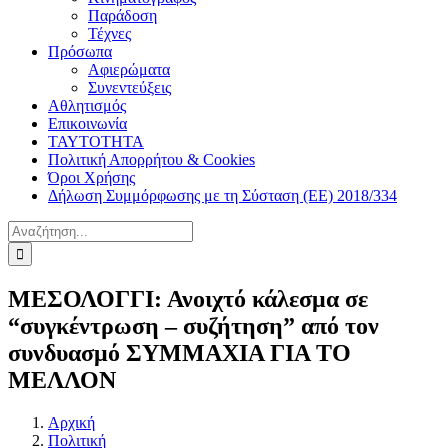
Παράδοση
Τέχνες
Πρόσωπα
Αφιερώματα
Συνεντεύξεις
Αθλητισμός
Επικοινωνία
ΤΑΥΤΟΤΗΤΑ
Πολιτική Απορρήτου & Cookies
Όροι Χρήσης
Δήλωση Συμμόρφωσης με τη Σύσταση (ΕΕ) 2018/334
Αναζήτηση
για:
ΜΕΣΟΛΟΓΓΙ: Ανοιχτό κάλεσμα σε
“συγκέντρωση – συζήτηση” από τον
συνδυασμό ΣΥΜΜΑΧΙΑ ΓΙΑ ΤΟ
ΜΕΛΛΟΝ
Αρχική
Πολιτική